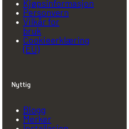
Kjøpsinformasjon
Personvern
Vilkår for
bruk
Cookieerklæring
(EU)
Nyttig
Blogg
Merker
Installasjon