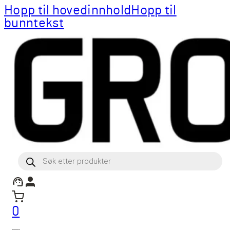
Hopp til hovedinnhold
Hopp til
bunntekst
Products
search
0