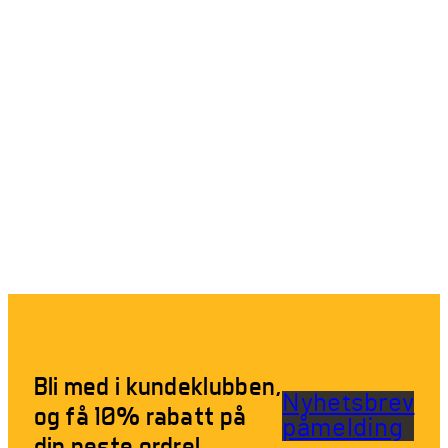
Bli med i kundeklubben,
Nyhetsbrev
og få 10% rabatt på
påmelding
din neste ordre!