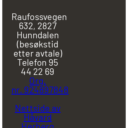
Raufossvegen
632, 2827
Hunndalen
(besøkstid
etter avtale)
Telefon 95
44 22 69
Org.
nr. 924897848
Nettside av
Håvard
Herberg