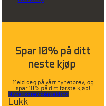
Spar 10% på ditt
neste kjøp
Meld deg på vårt nyhetbrev, og
spar 10% på ditt første kjøp!
Nyhetsbrev påmelding
Lukk