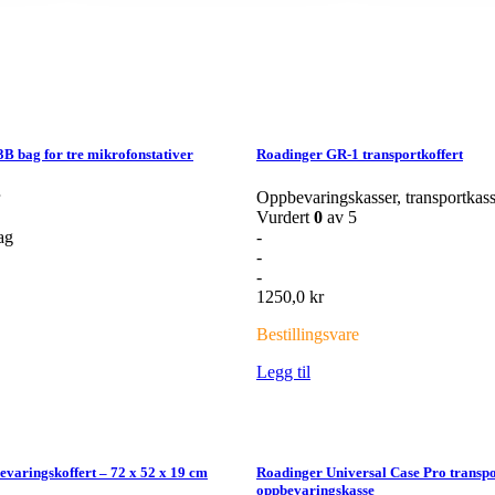
 bag for tre mikrofonstativer
Roadinger GR-1 transportkoffert
Oppbevaringskasser, transportkass
Vurdert
0
av 5
ag
-
-
-
1250,0
kr
Bestillingsvare
Legg til
varingskoffert – 72 x 52 x 19 cm
Roadinger Universal Case Pro transpo
oppbevaringskasse