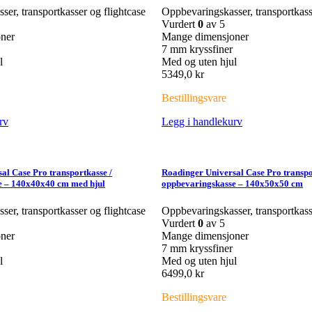
er, transportkasser og flightcase
Oppbevaringskasser, transportkass
Vurdert
0
av 5
ner
Mange dimensjoner
7 mm kryssfiner
l
Med og uten hjul
5349,0
kr
Bestillingsvare
rv
Legg i handlekurv
al Case Pro transportkasse /
Roadinger Universal Case Pro transpo
e – 140x40x40 cm med hjul
oppbevaringskasse – 140x50x50 cm
er, transportkasser og flightcase
Oppbevaringskasser, transportkass
Vurdert
0
av 5
ner
Mange dimensjoner
7 mm kryssfiner
l
Med og uten hjul
6499,0
kr
Bestillingsvare