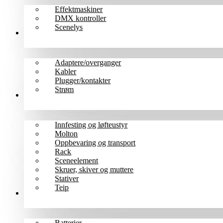
Effektmaskiner
DMX kontroller
Scenelys
Kabler
Adaptere/overganger
Kabler
Plugger/kontakter
Strøm
Scene/rigg
Innfesting og løfteustyr
Molton
Oppbevaring og transport
Rack
Sceneelement
Skruer, skiver og muttere
Stativer
Teip
Tilbehør
Batterier