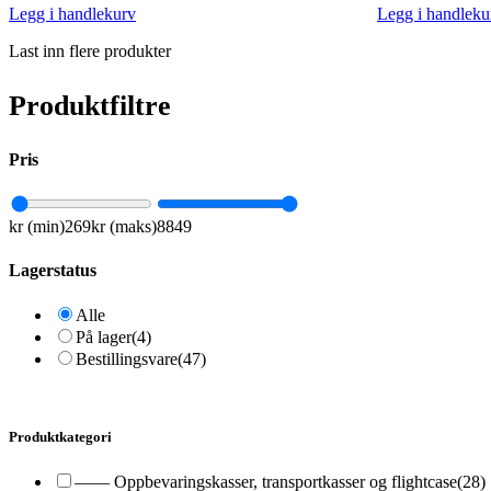
Legg i handlekurv
Legg i handleku
Last inn flere produkter
Produktfiltre
Pris
kr (min)
269
kr (maks)
8849
Lagerstatus
Alle
På lager
(4)
Bestillingsvare
(47)
Produktkategori
—— Oppbevaringskasser, transportkasser og flightcase
(28)