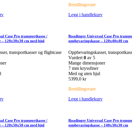
Bestillingsvare
rv
Legg i handlekurv
al Case Pro transportkasse /
Roadinger Universal Case Pro transpo
e – 120x30x30 cm med hjul
oppbevaringskasse – 120x40x40 cm
er, transportkasser og flightcase
Oppbevaringskasser, transportkass
Vurdert
0
av 5
ner
Mange dimensjoner
7 mm kryssfiner
l
Med og uten hjul
5399,0
kr
Bestillingsvare
rv
Legg i handlekurv
al Case Pro transportkasse /
Roadinger Universal Case Pro transpo
e – 120x50x50 cm med hjul
oppbevaringskasse – 140x30x30 cm