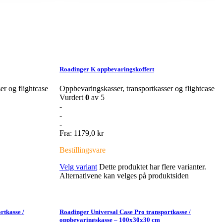
Roadinger K oppbevaringskoffert
er og flightcase
Oppbevaringskasser, transportkasser og flightcase
Vurdert
0
av 5
-
-
-
Fra:
1179,0
kr
Bestillingsvare
Velg variant
Dette produktet har flere varianter.
Alternativene kan velges på produktsiden
rtkasse /
Roadinger Universal Case Pro transportkasse /
oppbevaringskasse – 100x30x30 cm