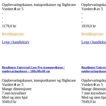
Oppbevaringskasser, transportkasser og flightcase
Oppbevaringskass
Vurdert
0
av 5
Vurdert
0
av 5
-
-
-
-
-
-
1179,0
kr
1819,0
kr
Bestillingsvare
Bestillingsvare
Legg i handlekurv
Legg i handleku
Roadinger Universal Case Pro transportkasse /
Roadinger Univers
oppbevaringskasse – 100x40x40 cm
oppbevaringskass
Oppbevaringskasser, transportkasser og flightcase
Oppbevaringskass
Vurdert
0
av 5
Vurdert
0
av 5
Mange dimensjoner
Mange dimensjo
7 mm kryssfiner
7 mm kryssfiner
Med og uten hjul
Med og uten hju
5049,0
kr
7649,0
kr