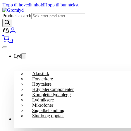
Hopp til hovedinnhold
Hopp til bunntekst
Products search
0
Lyd
Akustikk
Forsterkere
Høyttalere
Høyttalerkomponenter
Komplette lydanlegg
Lydmiksere
Mikrofoner
Signalbehandling
Studio og opptak
Lys