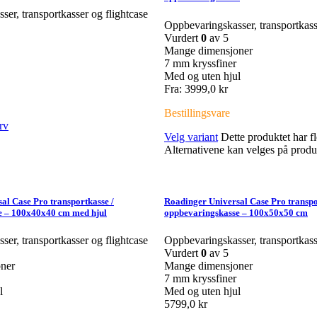
er, transportkasser og flightcase
Oppbevaringskasser, transportkass
Vurdert
0
av 5
Mange dimensjoner
7 mm kryssfiner
Med og uten hjul
Fra:
3999,0
kr
Bestillingsvare
rv
Velg variant
Dette produktet har fl
Alternativene kan velges på produ
al Case Pro transportkasse /
Roadinger Universal Case Pro transpo
e – 100x40x40 cm med hjul
oppbevaringskasse – 100x50x50 cm
er, transportkasser og flightcase
Oppbevaringskasser, transportkass
Vurdert
0
av 5
ner
Mange dimensjoner
7 mm kryssfiner
l
Med og uten hjul
5799,0
kr