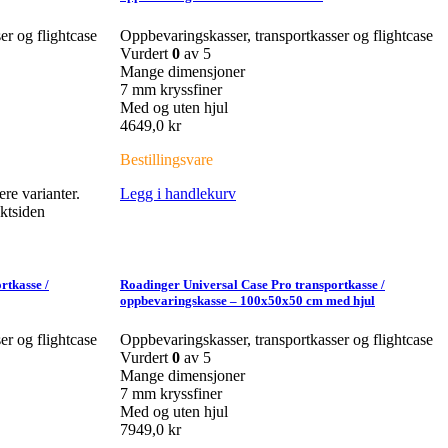
er og flightcase
Oppbevaringskasser, transportkasser og flightcase
Vurdert
0
av 5
Mange dimensjoner
7 mm kryssfiner
Med og uten hjul
4649,0
kr
Bestillingsvare
ere varianter.
Legg i handlekurv
ktsiden
rtkasse /
Roadinger Universal Case Pro transportkasse /
oppbevaringskasse – 100x50x50 cm med hjul
er og flightcase
Oppbevaringskasser, transportkasser og flightcase
Vurdert
0
av 5
Mange dimensjoner
7 mm kryssfiner
Med og uten hjul
7949,0
kr