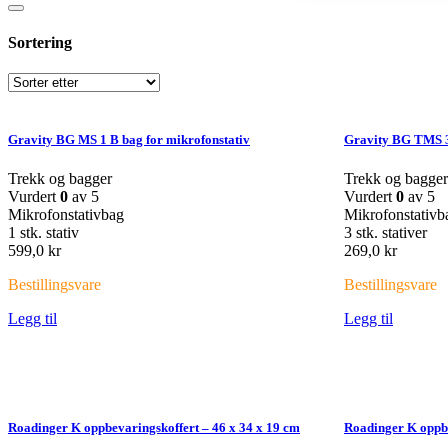
Sortering
Gravity BG MS 1 B bag for mikrofonstativ
Gravity BG TMS 3B
Trekk og bagger
Trekk og bagger
Vurdert
0
av 5
Vurdert
0
av 5
Mikrofonstativbag
Mikrofonstativb
1 stk. stativ
3 stk. stativer
599,0
kr
269,0
kr
Bestillingsvare
Bestillingsvare
Legg til
Legg til
Roadinger K oppbevaringskoffert – 46 x 34 x 19 cm
Roadinger K oppbe