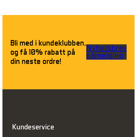
Bli med i kundeklubben,
Nyhetsbrev
og få 10% rabatt på
påmelding
din neste ordre!
Kundeservice