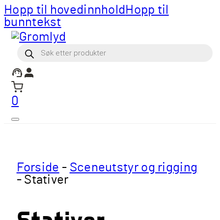
Hopp til hovedinnhold
Hopp til
bunntekst
Products
search
0
Forside
-
Sceneutstyr og rigging
-
Stativer
Stativer