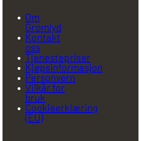
Om
Gromlyd
Kontakt
oss
Tjenestepriser
Kjøpsinformasjon
Personvern
Vilkår for
bruk
Cookieerklæring
(EU)