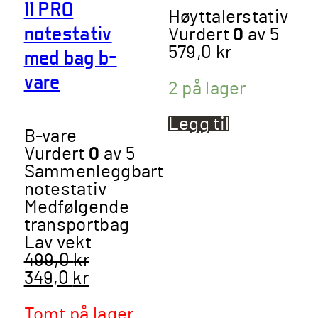
11 PRO
Høyttalerstativ
notestativ
Vurdert
0
av 5
579,0
kr
med bag b-
vare
2 på lager
Legg til
B-vare
Vurdert
0
av 5
Sammenleggbart
notestativ
Medfølgende
transportbag
Lav vekt
499,0
kr
Opprinnelig
349,0
kr
Nåværende
pris
pris
var:
er:
499,0 kr.
Tomt på lager