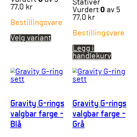
Stativer
77,0
kr
Vurdert
0
av 5
77,0
kr
Bestillingsvare
Bestillingsvare
Velg variant
Dette
produktet
Legg i
har
handlekurv
flere
varianter.
Alternativene
kan
velges
på
Gravity G-rings
Gravity G-rings
produktsiden
valgbar farge –
valgbar farge –
Blå
Grå