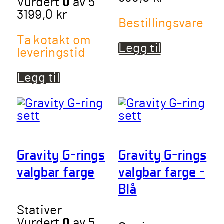
Vurdert
0
av 5
3199,0
kr
Bestillingsvare
Ta kotakt om
Legg til
leveringstid
Legg til
Gravity G-rings
Gravity G-rings
valgbar farge
valgbar farge –
Blå
Stativer
Vurdert
0
av 5