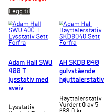
349,0 kr.
Legg til
Adam Hall SWU
AH SKDB 040
400 T
gulvstående
lysstativ med
høyttalerstativ
sveiv
Høyttalerstativ
Vurdert
0
av 5
Lysstativ
688,0
kr