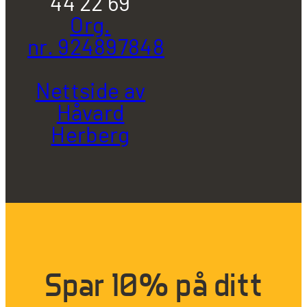
44 22 69
Org.
nr. 924897848
Nettside av
Håvard
Herberg
Spar 10% på ditt