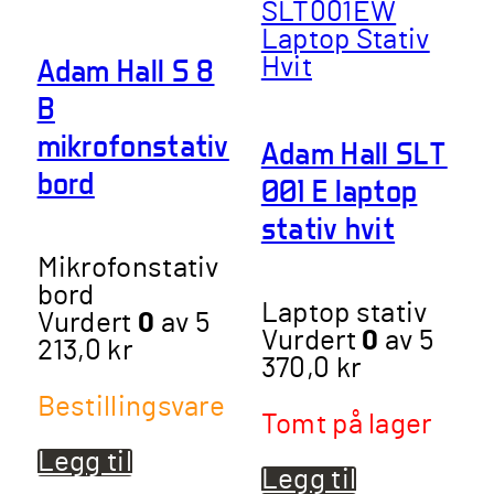
Adam Hall S 8
B
mikrofonstativ
Adam Hall SLT
bord
001 E laptop
stativ hvit
Mikrofonstativ
bord
Laptop stativ
Vurdert
0
av 5
Vurdert
0
av 5
213,0
kr
370,0
kr
Bestillingsvare
Tomt på lager
Legg til
Legg til