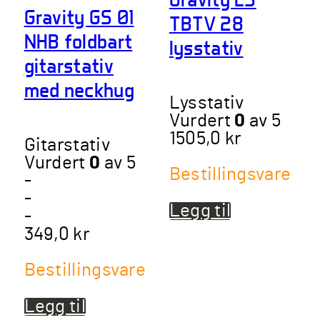
Gravity GS 01
TBTV 28
NHB foldbart
lysstativ
gitarstativ
med neckhug
Lysstativ
Vurdert
0
av 5
1505,0
kr
Gitarstativ
Vurdert
0
av 5
Bestillingsvare
-
-
Legg til
-
349,0
kr
Bestillingsvare
Legg til