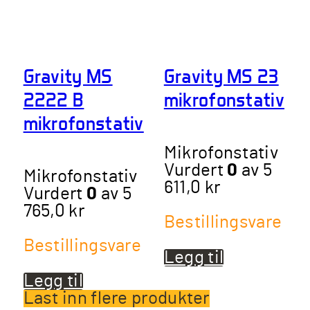
Gravity MS
Gravity MS 23
2222 B
mikrofonstativ
mikrofonstativ
Mikrofonstativ
Vurdert
0
av 5
Mikrofonstativ
611,0
kr
Vurdert
0
av 5
765,0
kr
Bestillingsvare
Bestillingsvare
Legg til
Legg til
Last inn flere produkter