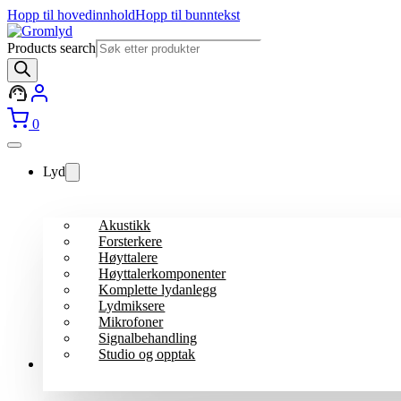
Hopp til hovedinnhold
Hopp til bunntekst
Products search
0
Lyd
Akustikk
Forsterkere
Høyttalere
Høyttalerkomponenter
Komplette lydanlegg
Lydmiksere
Mikrofoner
Signalbehandling
Studio og opptak
Lys