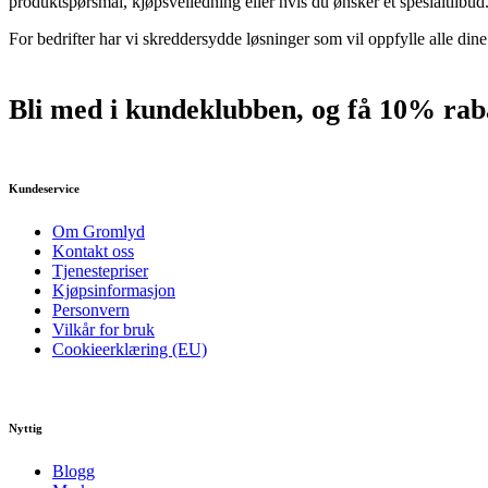
produktspørsmål, kjøpsveiledning eller hvis du ønsker et spesialtilbud
For bedrifter har vi skreddersydde løsninger som vil oppfylle alle din
Bli med i kundeklubben, og få 10% raba
Kundeservice
Om Gromlyd
Kontakt oss
Tjenestepriser
Kjøpsinformasjon
Personvern
Vilkår for bruk
Cookieerklæring (EU)
Nyttig
Blogg