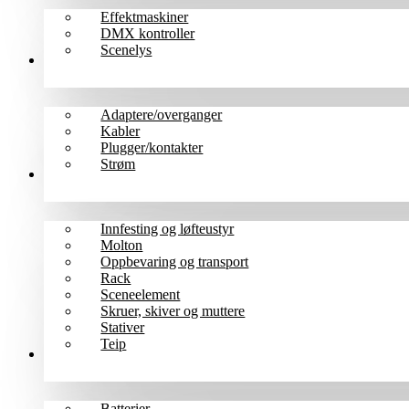
Effektmaskiner
DMX kontroller
Scenelys
Kabler
Adaptere/overganger
Kabler
Plugger/kontakter
Strøm
Scene/rigg
Innfesting og løfteustyr
Molton
Oppbevaring og transport
Rack
Sceneelement
Skruer, skiver og muttere
Stativer
Teip
Tilbehør
Batterier