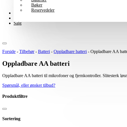
Bøker
Reservedeler
Wharfedale Pro
B-varer
Salg
Forside
-
Tilbehør
-
Batteri
-
Oppladbare batteri
-
Oppladbare AA batt
Oppladbare AA batteri
Oppladbare AA batteri til mikrofoner og fjernkontroller. Slitesterk løs
Spørsmål, eller ønsker tilbud?
Produktfiltre
Sortering