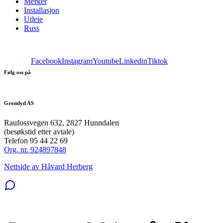
Merker
Installasjon
Utleie
Russ
Facebook
Instagram
Youtube
Linkedin
Tiktok
Følg oss på
Gromlyd AS
Raufossvegen 632, 2827 Hunndalen
(besøkstid etter avtale)
Telefon 95 44 22 69
Org. nr. 924897848
Nettside av Håvard Herberg