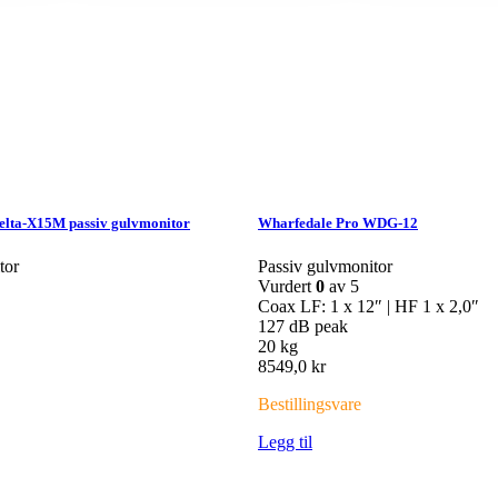
elta-X15M passiv gulvmonitor
Wharfedale Pro WDG-12
tor
Passiv gulvmonitor
Vurdert
0
av 5
″
Coax LF: 1 x 12″ | HF 1 x 2,0″
127 dB peak
20 kg
8549,0
kr
Bestillingsvare
Legg til