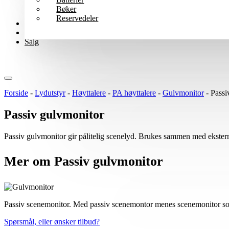
Bøker
Reservedeler
Wharfedale Pro
B-varer
Salg
Forside
-
Lydutstyr
-
Høyttalere
-
PA høyttalere
-
Gulvmonitor
-
Passi
Passiv gulvmonitor
Passiv gulvmonitor gir pålitelig scenelyd. Brukes sammen med ekstern fo
Mer om Passiv gulvmonitor
Passiv scenemonitor. Med passiv scenemontor menes scenemonitor som 
Spørsmål, eller ønsker tilbud?