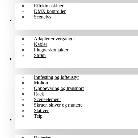
Effektmaskiner
DMX kontroller
Scenelys
Kabler
Adaptere/overganger
Kabler
Plugger/kontakter
Strøm
Scene/rigg
Innfesting og løfteustyr
Molton
Oppbevaring og transport
Rack
Sceneelement
Skruer, skiver og muttere
Stativer
Teip
Tilbehør
Batterier