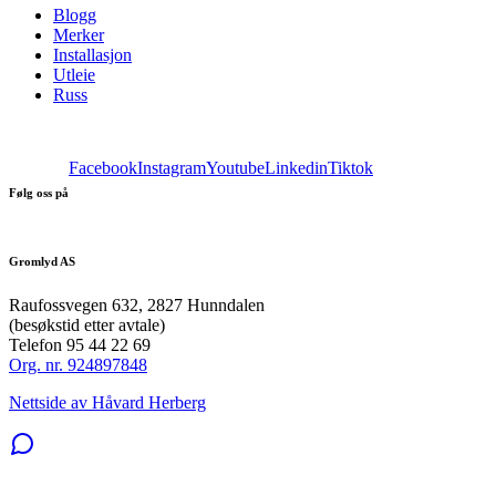
Blogg
Merker
Installasjon
Utleie
Russ
Facebook
Instagram
Youtube
Linkedin
Tiktok
Følg oss på
Gromlyd AS
Raufossvegen 632, 2827 Hunndalen
(besøkstid etter avtale)
Telefon 95 44 22 69
Org. nr. 924897848
Nettside av Håvard Herberg