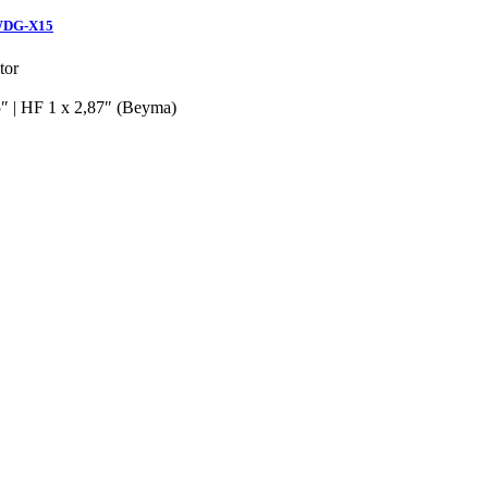
 WDG-X15
tor
″ | HF 1 x 2,87″ (Beyma)