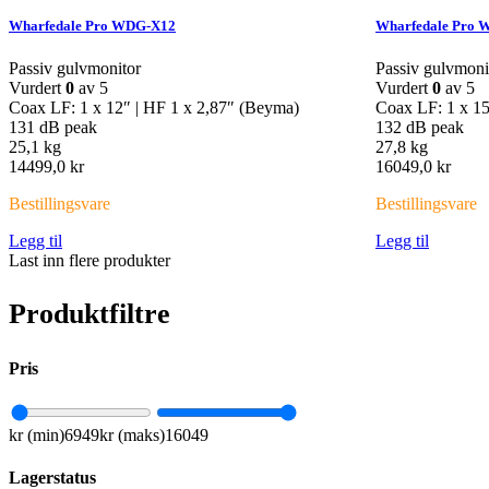
Wharfedale Pro WDG-X12
Wharfedale Pro
Passiv gulvmonitor
Passiv gulvmoni
Vurdert
0
av 5
Vurdert
0
av 5
Coax LF: 1 x 12″ | HF 1 x 2,87″ (Beyma)
Coax LF: 1 x 15
131 dB peak
132 dB peak
25,1 kg
27,8 kg
14499,0
kr
16049,0
kr
Bestillingsvare
Bestillingsvare
Legg til
Legg til
Last inn flere produkter
Produktfiltre
Pris
kr (min)
6949
kr (maks)
16049
Lagerstatus