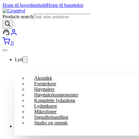
Hopp til hovedinnhold
Hopp til bunntekst
Products search
0
Lyd
Akustikk
Forsterkere
Høyttalere
Høyttalerkomponenter
Komplette lydanlegg
Lydmiksere
Mikrofoner
Signalbehandling
Studio og opptak
Lys