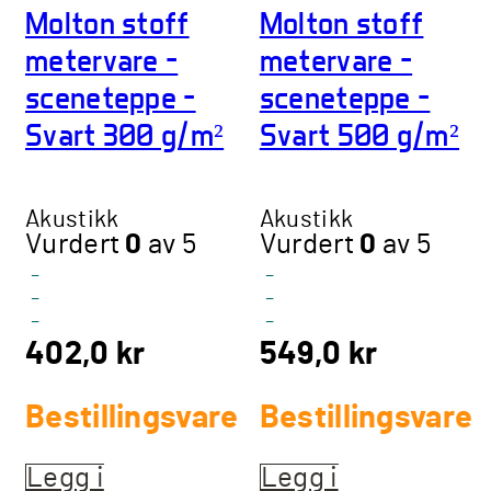
Molton stoff
Molton stoff
metervare –
metervare –
sceneteppe –
sceneteppe –
Svart 300 g/m²
Svart 500 g/m²
Akustikk
Akustikk
Vurdert
0
av 5
Vurdert
0
av 5
-
-
-
-
-
-
402,0
kr
549,0
kr
Bestillingsvare
Bestillingsvare
Legg i
Legg i