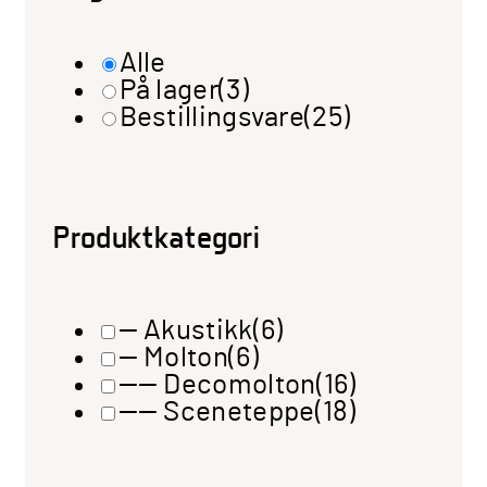
Alle
På lager
(3)
Bestillingsvare
(25)
Produktkategori
— Akustikk
(6)
— Molton
(6)
—— Decomolton
(16)
—— Sceneteppe
(18)