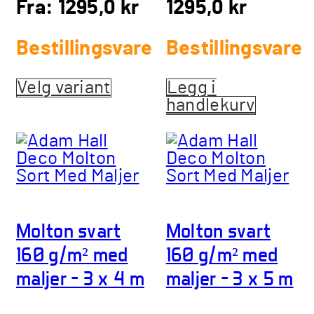
Fra:
1295,0
kr
1295,0
kr
Bestillingsvare
Bestillingsvare
Velg variant
Dette
Legg i
produktet
handlekurv
har
flere
varianter.
Alternativene
kan
velges
Molton svart
Molton svart
på
produktsiden
160 g/m² med
160 g/m² med
maljer – 3 x 4 m
maljer – 3 x 5 m