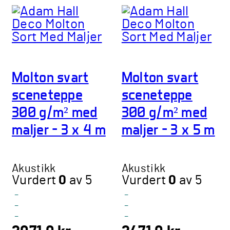
flere
varianter.
Alternativene
kan
velges
Molton svart
Molton svart
på
produktsiden
sceneteppe
sceneteppe
300 g/m² med
300 g/m² med
maljer – 3 x 4 m
maljer – 3 x 5 m
Akustikk
Akustikk
Vurdert
0
av 5
Vurdert
0
av 5
-
-
-
-
-
-