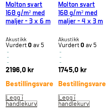
Molton svart
Molton svart
160 g/m² med
160 g/m² med
maljer – 3 x 6 m
maljer – 4 x 3 m
Akustikk
Akustikk
Vurdert
0
av 5
Vurdert
0
av 5
-
-
-
-
-
-
2196,0
kr
1745,0
kr
Bestillingsvare
Bestillingsvare
Legg i
Legg i
handlekurv
handlekurv