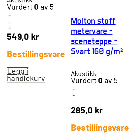
Akustikk
Vurdert
0
av 5
-
Molton stoff
-
-
metervare –
549,0
kr
sceneteppe –
Svart 160 g/m²
Bestillingsvare
Legg i
Akustikk
handlekurv
Vurdert
0
av 5
-
-
-
285,0
kr
Bestillingsvare