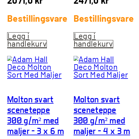
2071,0
kr
2471,0
kr
Bestillingsvare
Bestillingsvare
Legg i
Legg i
handlekurv
handlekurv
Molton svart
Molton svart
sceneteppe
sceneteppe
300 g/m² med
300 g/m² med
maljer – 3 x 6 m
maljer – 4 x 3 m