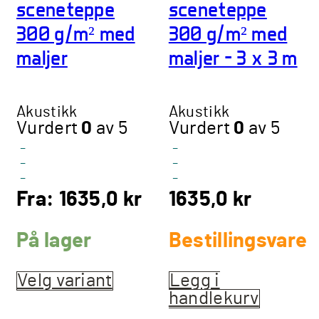
sceneteppe
sceneteppe
300 g/m² med
300 g/m² med
maljer
maljer – 3 x 3 m
Akustikk
Akustikk
Vurdert
0
av 5
Vurdert
0
av 5
-
-
-
-
-
-
Fra:
1635,0
kr
1635,0
kr
På lager
Bestillingsvare
Velg variant
Dette
Legg i
produktet
handlekurv
har