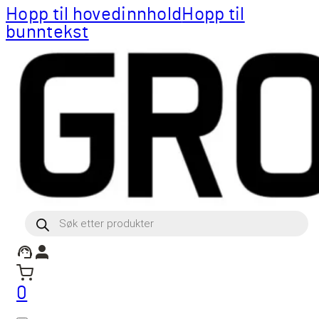
Hopp til hovedinnhold
Hopp til
bunntekst
Products
search
0