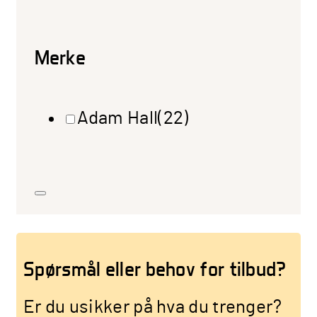
Merke
Adam Hall
(22)
Spørsmål eller behov for tilbud?
Er du usikker på hva du trenger?