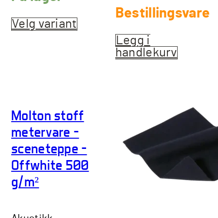
Bestillingsvare
Velg variant
Dette
produktet
Legg i
har
handlekurv
flere
varianter.
Alternativene
kan
velges
Molton stoff
på
metervare –
produktsiden
sceneteppe –
Offwhite 500
g/m²