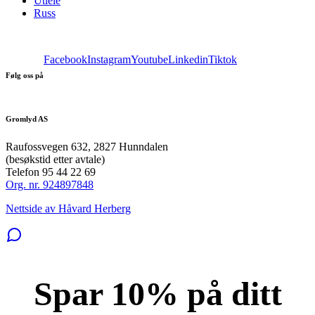
Utleie
Russ
Facebook
Instagram
Youtube
Linkedin
Tiktok
Følg oss på
Gromlyd AS
Raufossvegen 632, 2827 Hunndalen
(besøkstid etter avtale)
Telefon 95 44 22 69
Org. nr. 924897848
Nettside av Håvard Herberg
Spar 10% på ditt