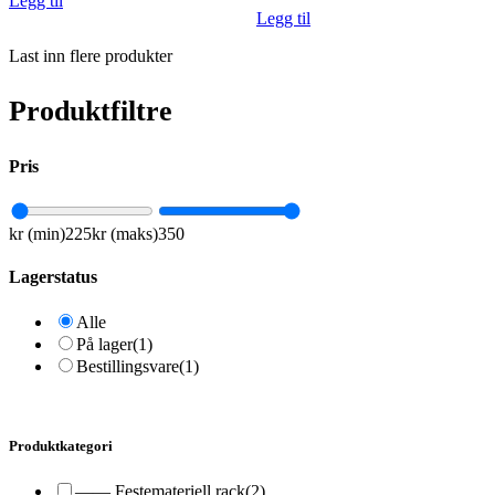
Legg til
Legg til
Last inn flere produkter
Produktfiltre
Pris
kr (min)
225
kr (maks)
350
Lagerstatus
Alle
På lager
(1)
Bestillingsvare
(1)
Produktkategori
—— Festemateriell rack
(2)