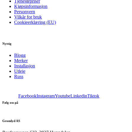
Tjenestepriser
Kjøpsinformasjon
Personvern
Vilkår for bruk
Cookieerklæring (EU)
Nyttig
Blogg
Merker
Installasjon
Utleie
Russ
Facebook
Instagram
Youtube
Linkedin
Tiktok
Følg oss på
Gromlyd AS