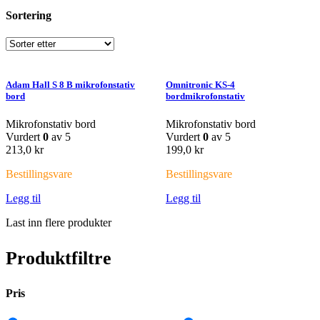
Sortering
Adam Hall S 8 B mikrofonstativ
Omnitronic KS-4
bord
bordmikrofonstativ
Mikrofonstativ bord
Mikrofonstativ bord
Vurdert
0
av 5
Vurdert
0
av 5
213,0
kr
199,0
kr
Bestillingsvare
Bestillingsvare
Legg til
Legg til
Last inn flere produkter
Produktfiltre
Pris