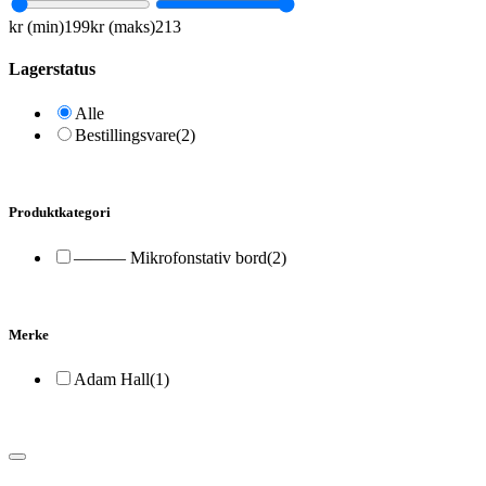
kr (min)
199
kr (maks)
213
Lagerstatus
Alle
Bestillingsvare
(2)
Produktkategori
——— Mikrofonstativ bord
(2)
Merke
Adam Hall
(1)