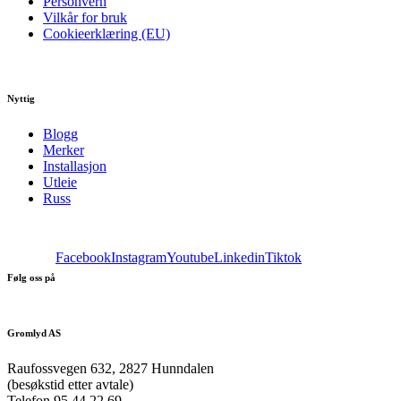
Personvern
Vilkår for bruk
Cookieerklæring (EU)
Nyttig
Blogg
Merker
Installasjon
Utleie
Russ
Facebook
Instagram
Youtube
Linkedin
Tiktok
Følg oss på
Gromlyd AS
Raufossvegen 632, 2827 Hunndalen
(besøkstid etter avtale)
Telefon 95 44 22 69