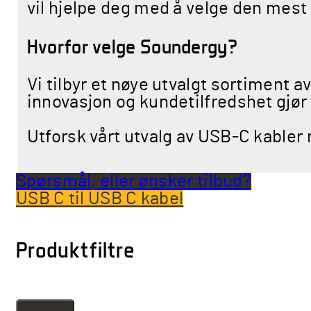
vil hjelpe deg med å velge den mes
Hvorfor velge Soundergy?
Vi tilbyr et nøye utvalgt sortiment a
innovasjon og kundetilfredshet gjør o
Utforsk vårt utvalg av USB-C kabler 
Spørsmål, eller ønsker tilbud?
USB C til USB C kabel
Produktfiltre