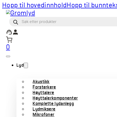
Hopp til hovedinnhold
Hopp til bunntek
Products
search
0
Lyd
Akustikk
Forsterkere
Høyttalere
Høyttalerkomponenter
Komplette lydanlegg
Lydmiksere
Mikrofoner