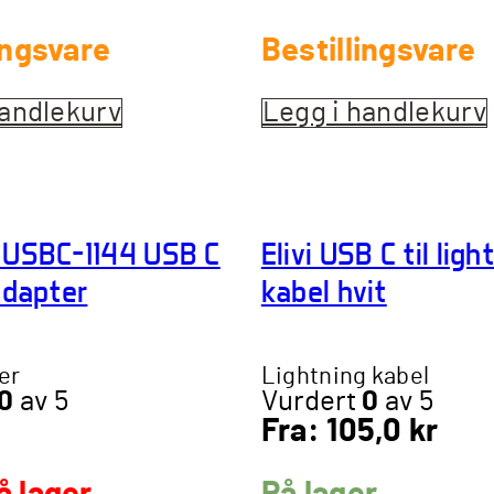
ingsvare
Bestillingsvare
handlekurv
Legg i handlekurv
 USBC-1144 USB C
Elivi USB C til ligh
adapter
kabel hvit
er
Lightning kabel
0
av 5
Vurdert
0
av 5
Fra:
105,0
kr