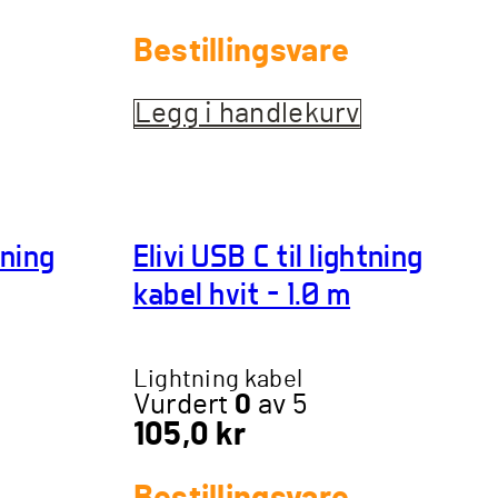
Bestillingsvare
Legg i handlekurv
tning
Elivi USB C til lightning
kabel hvit – 1.0 m
Lightning kabel
Vurdert
0
av 5
105,0
kr