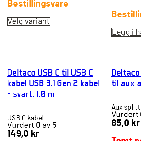
Bestillingsvare
Bestill
Velg variant
Dette
produktet
Legg i 
har
flere
varianter.
Alternativene
kan
Deltaco USB C til USB C
Deltaco
velges
kabel USB 3.1 Gen 2 kabel
til aux 
på
produktsiden
– svart, 1.0 m
Aux splitt
Vurdert
USB C kabel
85,0
kr
Vurdert
0
av 5
149,0
kr