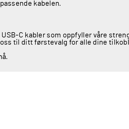
t passende kabelen.
v USB-C kabler som oppfyller våre streng
ss til ditt førstevalg for alle dine tilko
nå.