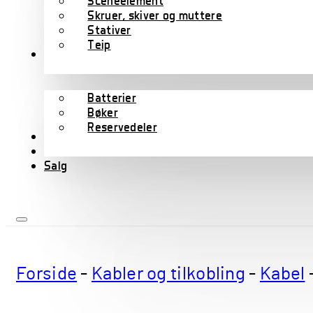
Sceneelement
Skruer, skiver og muttere
Stativer
Teip
Tilbehør
Batterier
Bøker
Reservedeler
Wharfedale Pro
B-varer
Salg
Forside
-
Kabler og tilkobling
-
Kabel