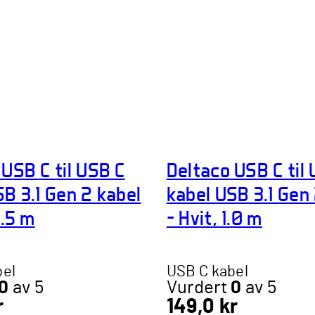
 USB C til USB C
Deltaco USB C til
SB 3.1 Gen 2 kabel
kabel USB 3.1 Gen
0.5 m
– Hvit, 1.0 m
bel
USB C kabel
0
av 5
Vurdert
0
av 5
r
149,0
kr