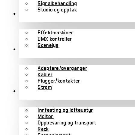
Signalbehandling
Studio og opptak
Lys
Effektmaskiner
DMX kontroller
Scenelys
Kabler
Adaptere/overganger
Kabler
Plugger/kontakter
Strøm
Scene/rigg
Innfesting og løfteustyr
Molton
Oppbevaring og transport
Rack