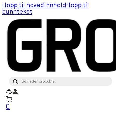
Hopp til hovedinnhold
Hopp til
bunntekst
Products
search
0