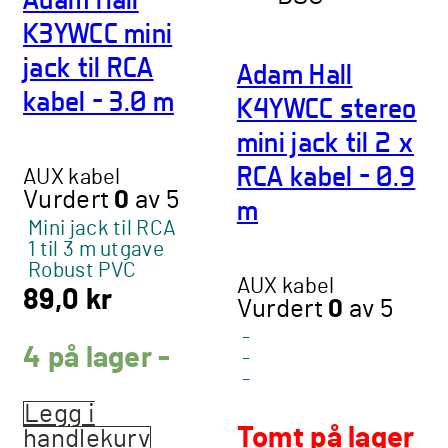
K3YWCC mini
jack til RCA
Adam Hall
kabel – 3.0 m
K4YWCC stereo
mini jack til 2 x
RCA kabel – 0.9
AUX kabel
Vurdert
0
av 5
m
Mini jack til RCA
1 til 3 m utgave
Robust PVC
AUX kabel
89,0
kr
Vurdert
0
av 5
-
4 på lager -
-
-
Legg i
Tomt på lager
handlekurv