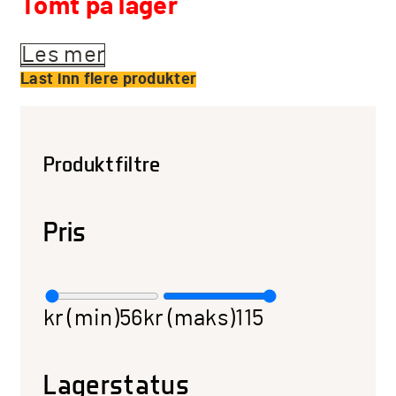
Tomt på lager
Les mer
Last inn flere produkter
Produktfiltre
Pris
kr (min)
56
kr (maks)
115
Lagerstatus