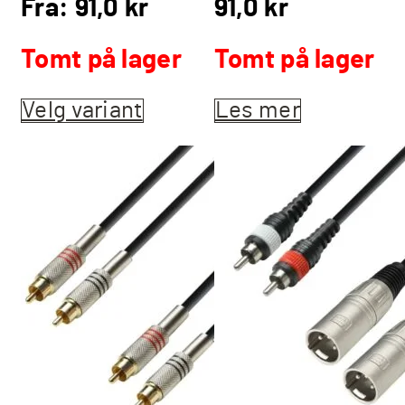
Fra:
91,0
kr
91,0
kr
Tomt på lager
Tomt på lager
Velg variant
Dette
Les mer
produktet
har
flere
varianter.
Alternativene
kan
velges
på
produktsiden