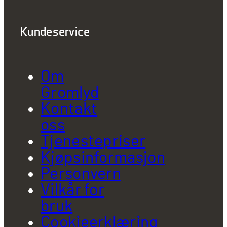
Kundeservice
Om
Gromlyd
Kontakt
oss
Tjenestepriser
Kjøpsinformasjon
Personvern
Vilkår for
bruk
Cookieerklæring