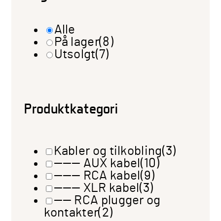
Alle
På lager
(8)
Utsolgt
(7)
Produktkategori
Kabler og tilkobling
(3)
——— AUX kabel
(10)
——— RCA kabel
(9)
——— XLR kabel
(3)
—— RCA plugger og
kontakter
(2)