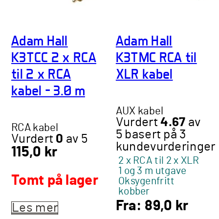
Adam Hall
Adam Hall
K3TCC 2 x RCA
K3TMC RCA til
til 2 x RCA
XLR kabel
kabel – 3.0 m
AUX kabel
Vurdert
4.67
av
RCA kabel
5 basert på
3
Vurdert
0
av 5
kundevurderinger
115,0
kr
2 x RCA til 2 x XLR
1 og 3 m utgave
Tomt på lager
Oksygenfritt
kobber
Fra:
89,0
kr
Les mer