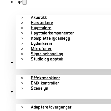
Lyd
Akustikk
Forsterkere
Høyttalere
Høyttalerkomponenter
Komplette lydanlegg
Lydmiksere
Mikrofoner
Signalbehandling
Studio og opptak
Lys
Effektmaskiner
DMX kontroller
Scenelys
Kabler
Adaptere/overganger