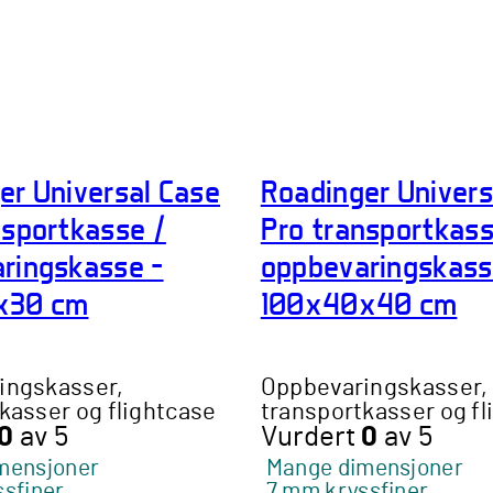
er Universal Case
Roadinger Univers
nsportkasse /
Pro transportkass
ringskasse –
oppbevaringskass
x30 cm
100x40x40 cm
ingskasser,
Oppbevaringskasser,
kasser og flightcase
transportkasser og fl
0
av 5
Vurdert
0
av 5
mensjoner
Mange dimensjoner
sfiner
7 mm kryssfiner