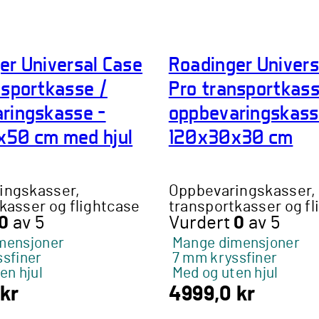
er Universal Case
Roadinger Univers
nsportkasse /
Pro transportkass
ringskasse –
oppbevaringskass
50 cm med hjul
120x30x30 cm
ingskasser,
Oppbevaringskasser,
kasser og flightcase
transportkasser og fl
0
av 5
Vurdert
0
av 5
mensjoner
Mange dimensjoner
sfiner
7 mm kryssfiner
en hjul
Med og uten hjul
kr
4999,0
kr