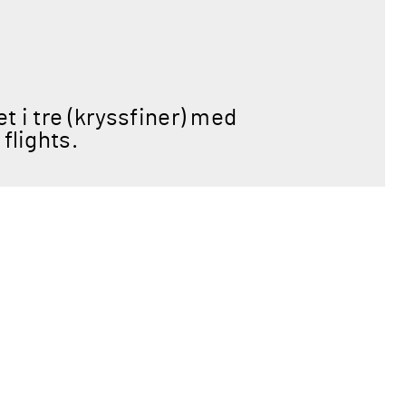
t i tre (kryssfiner) med
flights.