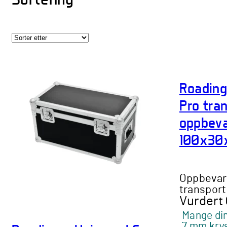
Roading
Pro tra
oppbeva
100x30
Oppbevar
transport
Vurdert
Mange di
7 mm krys