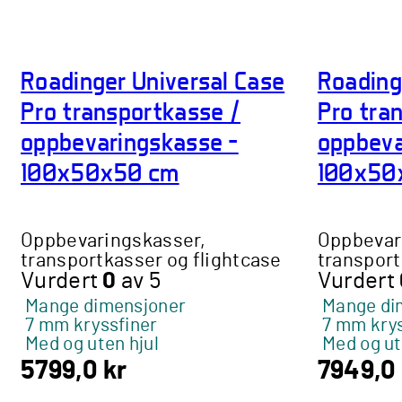
har
flere
varianter.
Roadinger Universal Case
Roading
Alternativene
kan
Pro transportkasse /
Pro tra
velges
oppbevaringskasse –
oppbeva
på
produktsiden
100x50x50 cm
100x50x
Oppbevaringskasser,
Oppbevar
transportkasser og flightcase
transport
Vurdert
0
av 5
Vurdert
Mange dimensjoner
Mange di
7 mm kryssfiner
7 mm krys
Med og uten hjul
Med og ut
5799,0
kr
7949,0