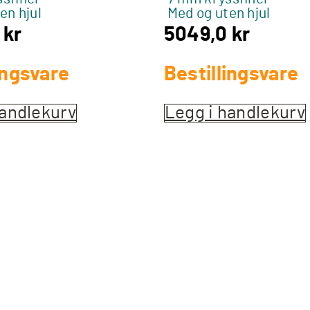
en hjul
Med og uten hjul
0
kr
5049,0
kr
ingsvare
Bestillingsvare
handlekurv
Legg i handlekurv