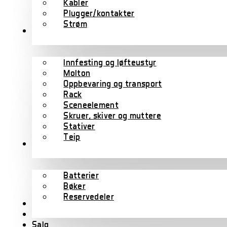
Kabler
Plugger/kontakter
Strøm
Scene/rigg
Innfesting og løfteustyr
Molton
Oppbevaring og transport
Rack
Sceneelement
Skruer, skiver og muttere
Stativer
Teip
Tilbehør
Batterier
Bøker
Reservedeler
Wharfedale Pro
B-varer
Salg