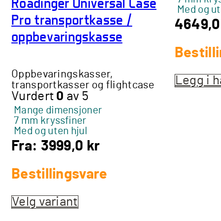
Roadinger Universal Case
Med og ut
Pro transportkasse /
4649,
oppbevaringskasse
Bestill
Oppbevaringskasser,
Legg i 
transportkasser og flightcase
Vurdert
0
av 5
Mange dimensjoner
7 mm kryssfiner
Med og uten hjul
Fra:
3999,0
kr
Bestillingsvare
Velg variant
Dette
produktet