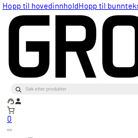
Hopp til hovedinnhold
Hopp til bunntek
Products
search
0