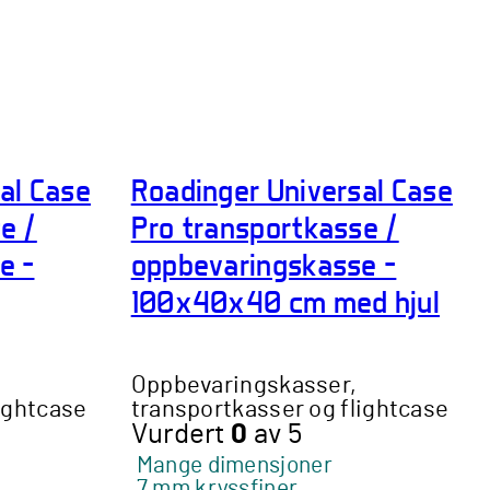
al Case
Roadinger Universal Case
e /
Pro transportkasse /
e –
oppbevaringskasse –
100x40x40 cm med hjul
Oppbevaringskasser,
ightcase
transportkasser og flightcase
Vurdert
0
av 5
Mange dimensjoner
7 mm kryssfiner