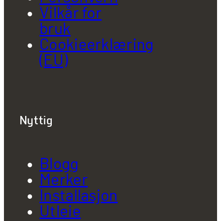
Vilkår for
bruk
Cookieerklæring
(EU)
Nyttig
Blogg
Merker
Installasjon
Utleie