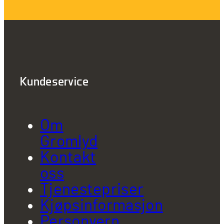
Kundeservice
Om
Gromlyd
Kontakt
oss
Tjenestepriser
Kjøpsinformasjon
Personvern