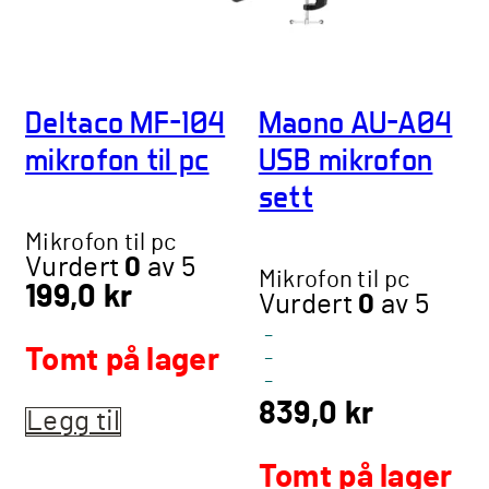
Deltaco MF-104
Maono AU-A04
mikrofon til pc
USB mikrofon
sett
Mikrofon til pc
Vurdert
0
av 5
Mikrofon til pc
199,0
kr
Vurdert
0
av 5
-
Tomt på lager
-
-
839,0
kr
Legg til
Tomt på lager