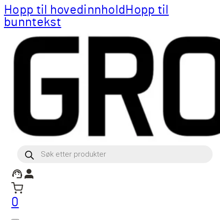
Hopp til hovedinnhold
Hopp til
bunntekst
Products
search
0