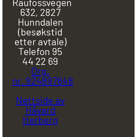
Raufossvegen
632, 2827
Hunndalen
(besøkstid
etter avtale)
Telefon 95
44 22 69
Org.
nr. 924897848
Nettside av
Håvard
Herberg