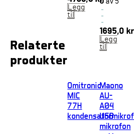
0
av 5
Legg
-
til
-
-
1695,0
k
Legg
Relaterte
til
produkter
Omitronic
Maono
MIC
AU-
77H
A04
kondensatormikro
USB
mikrofon