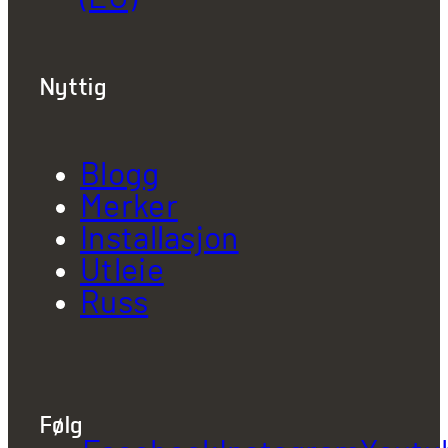
Nyttig
Blogg
Merker
Installasjon
Utleie
Russ
Følg