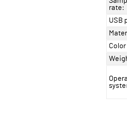
Samp
rate:
USB p
Mater
Color
Weig
Opera
syst