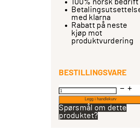
100% norsk bedrift
Betalingsutsettels
med klarna
Rabatt på neste
kjøp mot
produktvurdering
BESTILLINGSVARE
Omnitronic
BMS-
Legg i handlekurv
1C
Spørsmål om dette
USB
produktet?
mikrofon
sett
antall