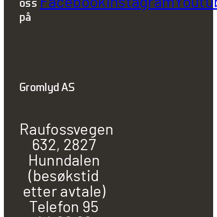
Facebook
Instagram
Youtu
oss
på
Gromlyd AS
Raufossvegen
632, 2827
Hunndalen
(besøkstid
etter avtale)
Telefon 95