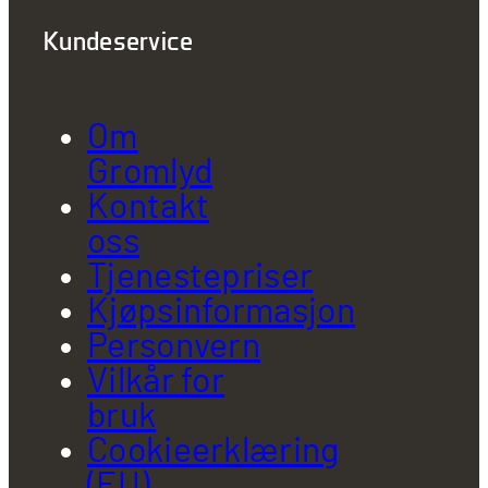
Kundeservice
Om
Gromlyd
Kontakt
oss
Tjenestepriser
Kjøpsinformasjon
Personvern
Vilkår for
bruk
Cookieerklæring
(EU)