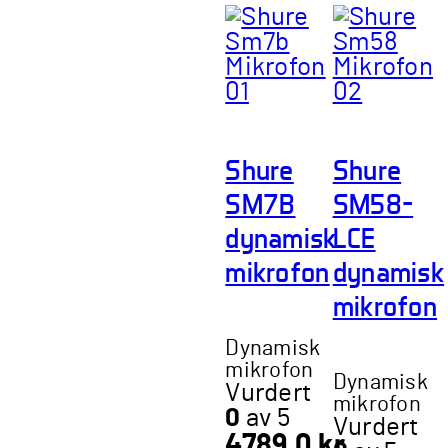
Shure
Shure
SM7B
SM58-
dynamisk
LCE
mikrofon
dynamisk
mikrofon
Dynamisk
mikrofon
Dynamisk
Vurdert
mikrofon
0
av 5
Vurdert
4789,0
kr