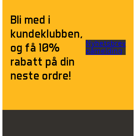
Bli med i
kundeklubben,
Nyhetsbrev
og få 10%
påmelding
rabatt på din
neste ordre!