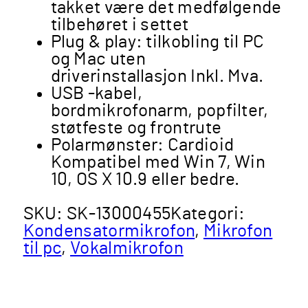
takket være det medfølgende
tilbehøret i settet
Plug & play: tilkobling til PC
og Mac uten
driverinstallasjon
Inkl. Mva.
USB -kabel,
bordmikrofonarm, popfilter,
støtfeste og frontrute
Polarmønster: Cardioid
Kompatibel med Win 7, Win
10, OS X 10.9 eller bedre.
SKU:
SK-13000455
Kategori:
Kondensatormikrofon
,
Mikrofon
til pc
,
Vokalmikrofon