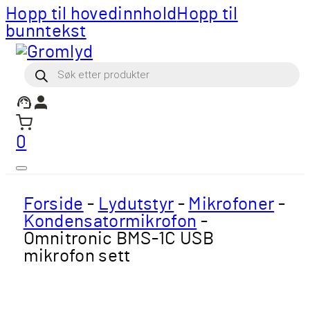
Hopp til hovedinnhold
Hopp til
bunntekst
Products
search
0
Forside
-
Lydutstyr
-
Mikrofoner
-
Kondensatormikrofon
-
Omnitronic BMS-1C USB
mikrofon sett