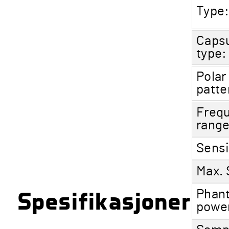
Type
Caps
type:
Polar
patte
Freq
range
Sensi
Max. 
Spesifikasjoner
Phan
powe