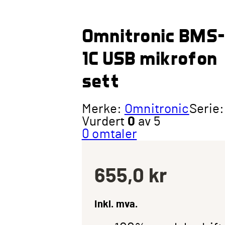
Omnitronic BMS
1C USB mikrofon
sett
Merke:
Omnitronic
Serie:
Vurdert
0
av 5
0
omtaler
655,0
kr
Inkl. mva.