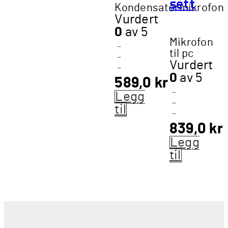
sett
Kondensatormikrofon
Vurdert
0
av 5
Mikrofon
-
til pc
-
Vurdert
-
0
av 5
589,0
kr
-
Legg
-
til
-
839,0
kr
Legg
til