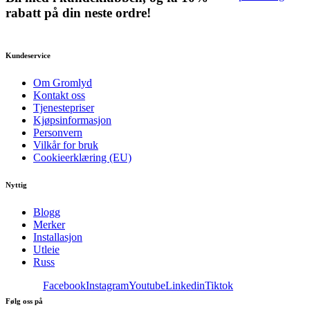
rabatt på din neste ordre!
Kundeservice
Om Gromlyd
Kontakt oss
Tjenestepriser
Kjøpsinformasjon
Personvern
Vilkår for bruk
Cookieerklæring (EU)
Nyttig
Blogg
Merker
Installasjon
Utleie
Russ
Facebook
Instagram
Youtube
Linkedin
Tiktok
Følg oss på