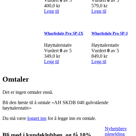
Vurdert
0
av 5
Vurdert
0
av 5
400,0
kr
579,0
kr
Legg til
Legg til
Wharfedale Pro SP-2X
Wharfedale Pro SP-3
Høyttalerstativ
Høyttalerstativ
Vurdert
0
av 5
Vurdert
0
av 5
349,0
kr
849,0
kr
Legg til
Legg til
Omtaler
Det er ingen omtaler ennå.
Bli den første til å omtale «AH SKDB 040 gulvstående
høyttalerstativ»
Du må være
logget inn
for å legge inn en omtale.
Nyhetsbrev
påmelding
Bli med i kundeklubben, og få 10%