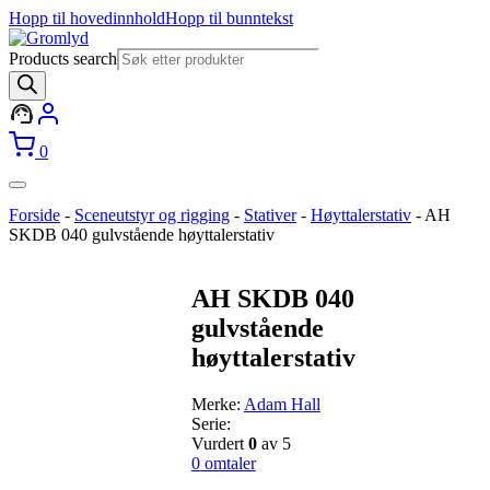
Hopp til hovedinnhold
Hopp til bunntekst
Products search
0
Forside
-
Sceneutstyr og rigging
-
Stativer
-
Høyttalerstativ
-
AH
SKDB 040 gulvstående høyttalerstativ
AH SKDB 040
gulvstående
høyttalerstativ
Merke:
Adam Hall
Serie:
Vurdert
0
av 5
0
omtaler