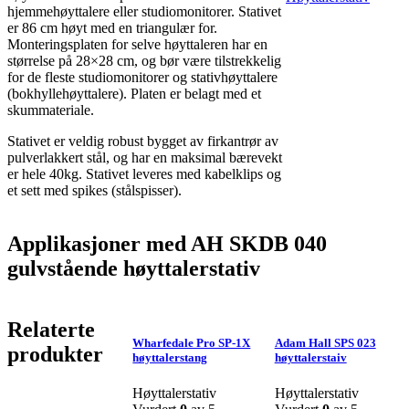
hjemmehøyttalere eller studiomonitorer. Stativet
er 86 cm høyt med en triangulær for.
Monteringsplaten for selve høyttaleren har en
størrelse på 28×28 cm, og bør være tilstrekkelig
for de fleste studiomonitorer og stativhøyttalere
(bokhyllehøyttalere). Platen er belagt med et
skummateriale.
Stativet er veldig robust bygget av firkantrør av
pulverlakkert stål, og har en maksimal bærevekt
er hele 40kg. Stativet leveres med kabelklips og
et sett med spikes (stålspisser).
Applikasjoner med AH SKDB 040
gulvstående høyttalerstativ
Relaterte
Wharfedale Pro SP-1X
Adam Hall SPS 023
produkter
høyttalerstang
høyttalerstaiv
Høyttalerstativ
Høyttalerstativ