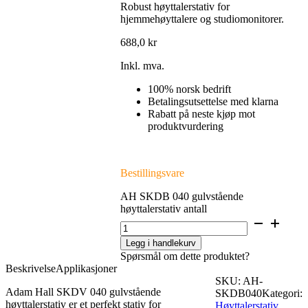
Robust høyttalerstativ for
hjemmehøyttalere og studiomonitorer.
688,0
kr
Inkl. mva.
100% norsk bedrift
Betalingsutsettelse med klarna
Rabatt på neste kjøp mot
produktvurdering
Bestillingsvare
AH SKDB 040 gulvstående
høyttalerstativ antall
Legg i handlekurv
Spørsmål om dette produktet?
Beskrivelse
Applikasjoner
SKU:
AH-
Adam Hall SKDV 040 gulvstående
SKDB040
Kategori:
høyttalerstativ er et perfekt stativ for
Høyttalerstativ