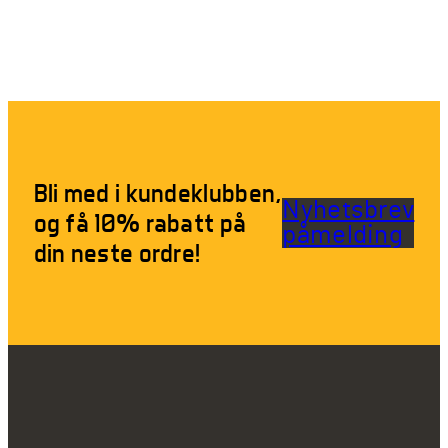
Bli med i kundeklubben,
Nyhetsbrev
og få 10% rabatt på
påmelding
din neste ordre!