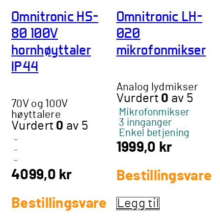
Omnitronic HS-
Omnitronic LH-
80 100V
020
hornhøyttaler
mikrofonmikser
IP44
Analog lydmikser
Vurdert
0
av 5
70V og 100V
Mikrofonmikser
høyttalere
3 innganger
Vurdert
0
av 5
Enkel betjening
-
1999,0
kr
-
-
4099,0
kr
Bestillingsvare
Bestillingsvare
Legg til