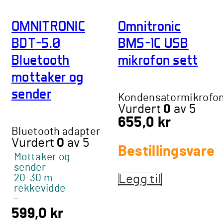
OMNITRONIC
Omnitronic
BDT-5.0
BMS-1C USB
Bluetooth
mikrofon sett
mottaker og
sender
Kondensatormikrofo
Vurdert
0
av 5
655,0
kr
Bluetooth adapter
Vurdert
0
av 5
Bestillingsvare
Mottaker og
sender
20-30 m
Legg til
rekkevidde
-
599,0
kr