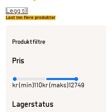
Legg til
Last inn flere produkter
Produktfiltre
Pris
kr (min)
110
kr (maks)
12749
Lagerstatus