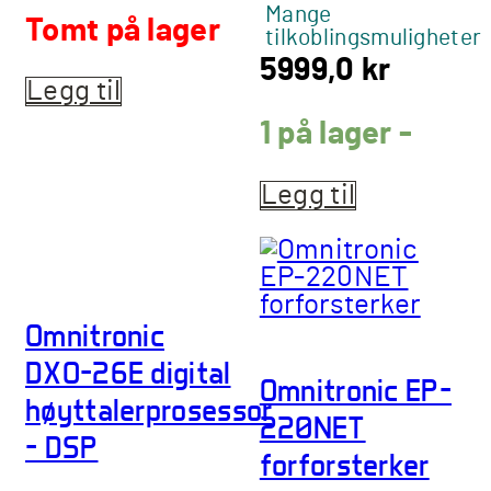
Mange
Tomt på lager
tilkoblingsmuligheter
5999,0
kr
Legg til
1 på lager -
Legg til
Omnitronic
DXO-26E digital
Omnitronic EP-
høyttalerprosessor
220NET
– DSP
forforsterker