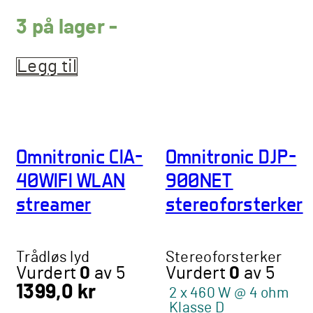
3 på lager -
Legg til
Omnitronic CIA-
Omnitronic DJP-
40WIFI WLAN
900NET
streamer
stereoforsterker
Trådløs lyd
Stereoforsterker
Vurdert
0
av 5
Vurdert
0
av 5
1399,0
kr
2 x 460 W @ 4 ohm
Klasse D