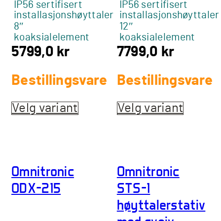
IP56 sertifisert
IP56 sertifisert
installasjonshøyttaler
installasjonshøyttaler
8″
12″
koaksialelement
koaksialelement
5799,0
kr
7799,0
kr
Bestillingsvare
Bestillingsvare
Velg variant
Dette
Velg variant
Dette
produktet
produk
har
har
flere
flere
varianter.
varian
Omnitronic
Omnitronic
Alternativene
Altern
kan
kan
ODX-215
STS-1
velges
velges
høyttalerstativ
på
på
produktsiden
produ