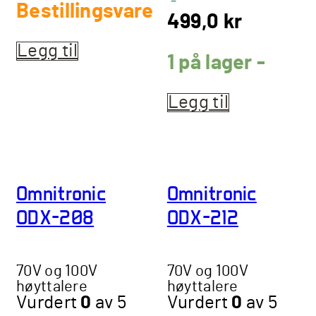
-
Bestillingsvare
499,0
kr
Legg til
1 på lager -
Legg til
Omnitronic
Omnitronic
ODX-208
ODX-212
70V og 100V
70V og 100V
høyttalere
høyttalere
Vurdert
0
av 5
Vurdert
0
av 5