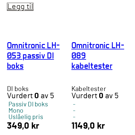
Legg til
Omnitronic LH-
Omnitronic LH-
053 passiv DI
089
boks
kabeltester
DI boks
Kabeltester
Vurdert
0
av 5
Vurdert
0
av 5
Passiv DI boks
-
Mono
-
Uslåelig pris
-
349,0
kr
1149,0
kr