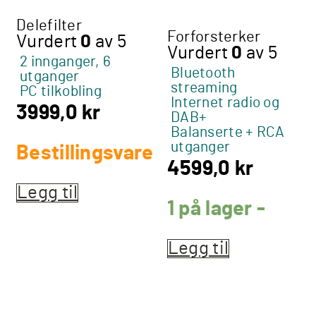
Delefilter
Forforsterker
Vurdert
0
av 5
Vurdert
0
av 5
2 innganger, 6
Bluetooth
utganger
streaming
PC tilkobling
Internet radio og
3999,0
kr
DAB+
Balanserte + RCA
utganger
Bestillingsvare
4599,0
kr
Legg til
1 på lager -
Legg til