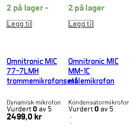
2 på lager -
2 på lager
Legg til
Legg til
Omnitronic MIC
Omnitronic MIC
77-7LMH
MM-1C
trommemikrofonsett
målemikrofon
Dynamisk mikrofon
Kondensatormikrofo
Vurdert
0
av 5
Vurdert
0
av 5
2499,0
kr
-
-