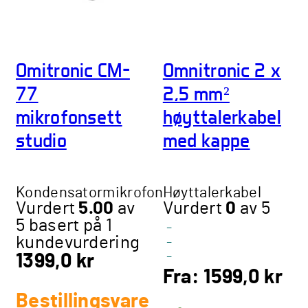
Omitronic CM-
Omnitronic 2 x
77
2,5 mm²
mikrofonsett
høyttalerkabel
studio
med kappe
Kondensatormikrofon
Høyttalerkabel
Vurdert
5.00
av
Vurdert
0
av 5
5 basert på
1
-
kundevurdering
-
-
1399,0
kr
Fra:
1599,0
kr
Bestillingsvare