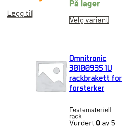
På lager
Legg til
Velg variant
Dette
produk
har
flere
varian
Omnitronic
Altern
kan
30100935 1U
velges
rackbrakett for
på
produ
forsterker
Festemateriell
rack
Vurdert
0
av 5