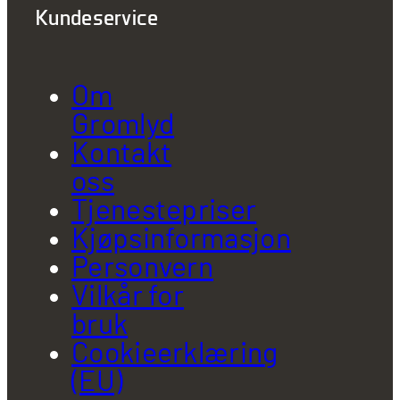
Kundeservice
Om
Gromlyd
Kontakt
oss
Tjenestepriser
Kjøpsinformasjon
Personvern
Vilkår for
bruk
Cookieerklæring
(EU)