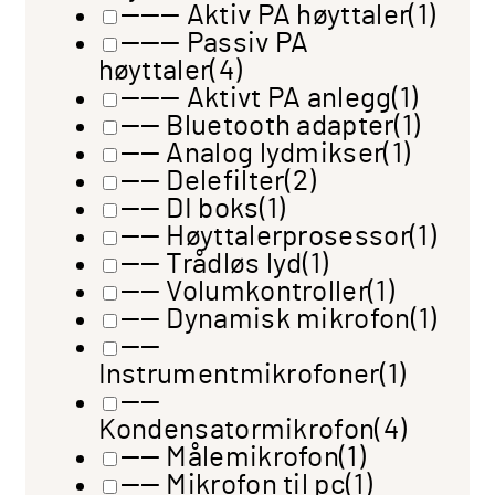
——— Aktiv PA høyttaler
(1)
——— Passiv PA
høyttaler
(4)
——— Aktivt PA anlegg
(1)
—— Bluetooth adapter
(1)
—— Analog lydmikser
(1)
—— Delefilter
(2)
—— DI boks
(1)
—— Høyttalerprosessor
(1)
—— Trådløs lyd
(1)
—— Volumkontroller
(1)
—— Dynamisk mikrofon
(1)
——
Instrumentmikrofoner
(1)
——
Kondensatormikrofon
(4)
—— Målemikrofon
(1)
—— Mikrofon til pc
(1)