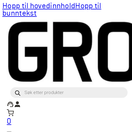
Hopp til hovedinnhold
Hopp til
bunntekst
Products
search
0