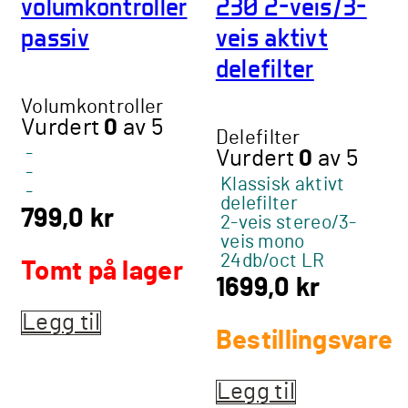
volumkontroller
230 2-veis/3-
velges
passiv
veis aktivt
på
produktsiden
delefilter
Volumkontroller
Vurdert
0
av 5
Delefilter
-
Vurdert
0
av 5
-
Klassisk aktivt
-
delefilter
799,0
kr
2-veis stereo/3-
veis mono
24db/oct LR
Tomt på lager
1699,0
kr
Legg til
Bestillingsvare
Legg til