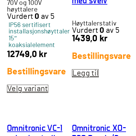
med sveiv
70V og 100V
høyttalere
Vurdert
0
av 5
Høyttalerstativ
IP56 sertifisert
Vurdert
0
av 5
installasjonshøyttaler
1439,0
kr
15″
koaksialelement
12749,0
kr
Bestillingsvare
Bestillingsvare
Legg til
Velg variant
Dette
produktet
har
flere
varianter.
Omnitronic VC-1
Omnitronic XO-
Alternativene
kan