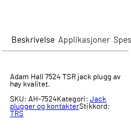
Beskrivelse
Applikasjoner
Spes
Adam Hall 7524 TSR jack plugg av
høy kvalitet.
SKU:
AH-7524
Kategori:
Jack
plugger og kontakter
Stikkord:
TRS