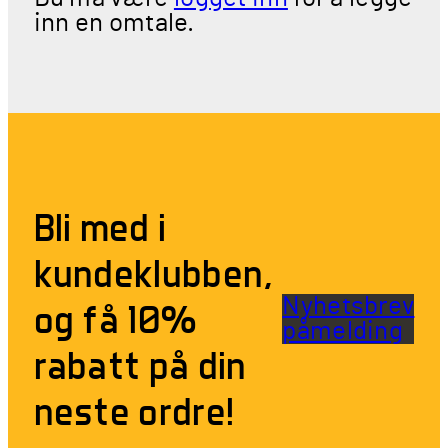
inn en omtale.
Bli med i
kundeklubben,
Nyhetsbrev
og få 10%
påmelding
rabatt på din
neste ordre!