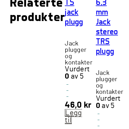
Relaterte
TS
6,3
jack
mm
produkter
plugg
Jack
stereo
TRS
Jack
plugg
plugger
og
kontakter
Vurdert
Jack
0
av 5
plugger
-
og
-
kontakter
-
Vurdert
46,0
kr
0
av 5
Legg
-
til
-
-