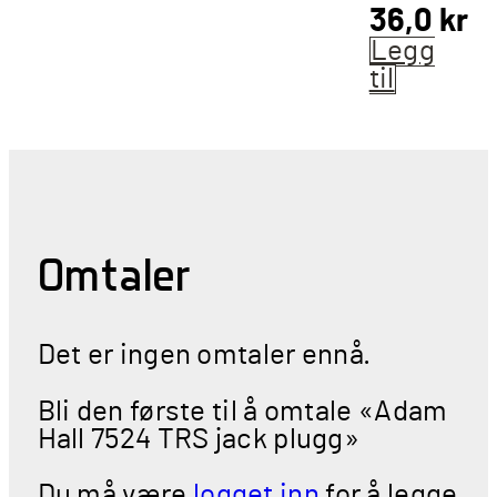
36,0
kr
Legg
til
Omtaler
Det er ingen omtaler ennå.
Bli den første til å omtale «Adam
Hall 7524 TRS jack plugg»
Du må være
logget inn
for å legge