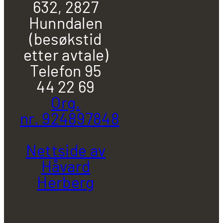
632, 2827
Hunndalen
(besøkstid
etter avtale)
Telefon 95
44 22 69
Org.
nr. 924897848
Nettside av
Håvard
Herberg