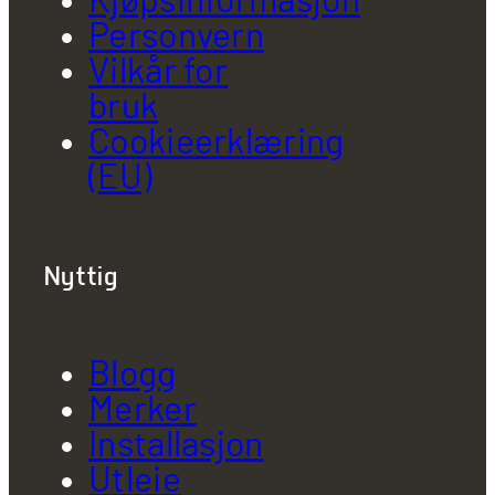
Kjøpsinformasjon
Personvern
Vilkår for
bruk
Cookieerklæring
(EU)
Nyttig
Blogg
Merker
Installasjon
Utleie