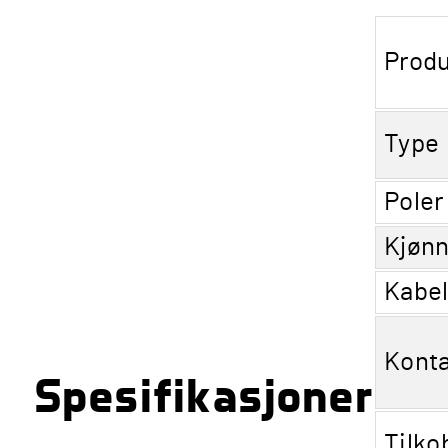
Produ
Type
Poler
Kjøn
Kabe
Konta
Spesifikasjoner
Tilko