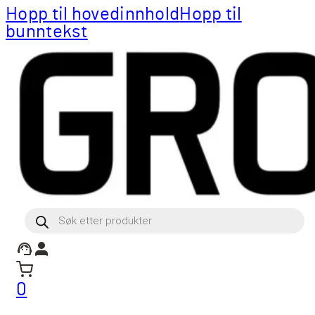
Hopp til hovedinnhold
Hopp til
bunntekst
Products
search
0