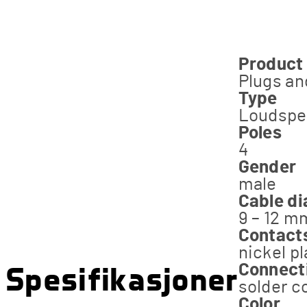
Product
Plugs an
Type
Loudspe
Poles
4
Gender
male
Cable d
9 – 12 m
Contact
nickel p
Spesifikasjoner
Connect
solder c
Color