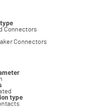
 type
d Connectors
aker Connectors
iameter
m
s
lated
ion type
ontacts