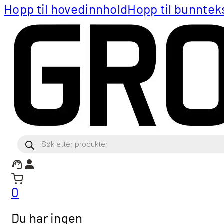
Hopp til hovedinnhold
Hopp til bunntek
Products
search
0
Du har ingen