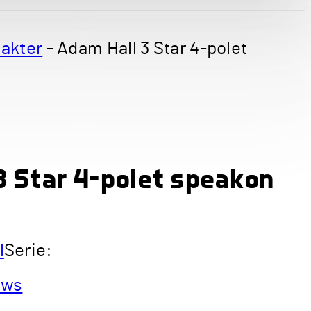
takter
-
Adam Hall 3 Star 4-polet
3 Star 4-polet speakon
l
Serie:
ews