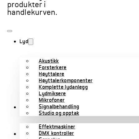
produkter i
handlekurven.
Lyd
Akustikk
Forsterkere
Høyttalere
Høyttalerkomponenter
Komplette lydanlegg
Lydmiksere
Mikrofoner
Signalbehandling
Lys
Studio og opptak
Effektmaskiner
DMX kontroller
Kabler