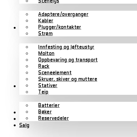
Scenelys
Adaptere/overganger
Kabler
Plugger/kontakter
Scene/rigg
Strøm
Innfesting og løfteustyr
Molton
Oppbevaring og transport
Rack
Sceneelement
Skruer, skiver og muttere
Stativer
Tilbehør
Teip
Batterier
Bøker
Wharfedale Pro
Reservedeler
B-varer
Salg