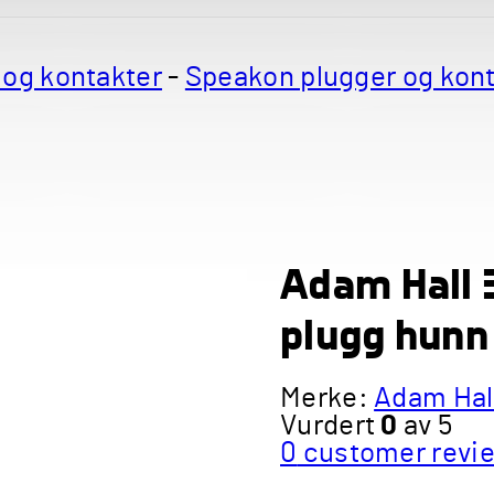
 og kontakter
-
Speakon plugger og kon
Adam Hall 
plugg hunn
Merke:
Adam Hal
Vurdert
0
av 5
0
customer revi