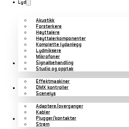
Lyd
Akustikk
Forsterkere
Høyttalere
Høyttalerkomponenter
Komplette lydanlegg
Lydmiksere
Mikrofoner
Signalbehandling
Lys
Studio og opptak
Effektmaskiner
DMX kontroller
Kabler
Scenelys
Adaptere/overganger
Kabler
Plugger/kontakter
Scene/rigg
Strøm