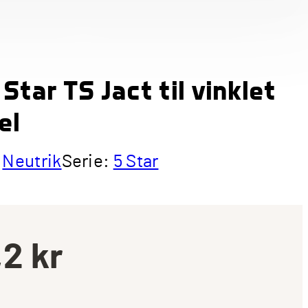
Star TS Jact til vinklet
el
,
Neutrik
Serie:
5 Star
,2
kr