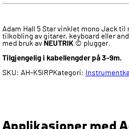
Adam Hall 5 Star vinklet mono Jack til
tilkobling av gitarer, keyboard eller a
med bruk av
NEUTRIK
© plugger.
Tilgjengelig i kabellengder på 3-9m.
SKU:
AH-K5IRP
Kategori:
Instrumentk
Applikasjoner med Ad