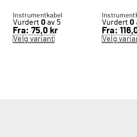
Instrumentkabel
Instrument
Vurdert
0
av 5
Vurdert
0
Fra:
75,0
kr
Fra:
116,
Velg variant
Dette
Velg varia
produktet
har
flere
varianter.
Alternativene
t
kan
velges
på
produktsiden
vene