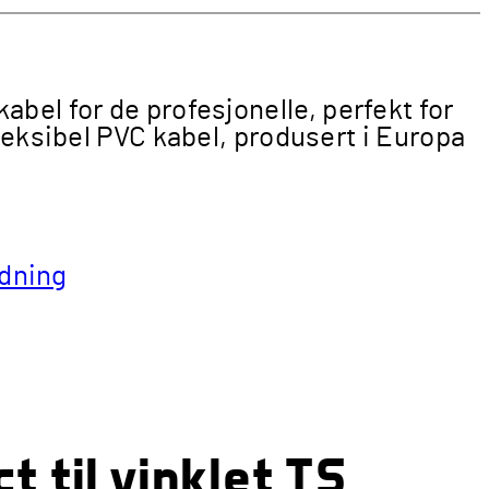
bel for de profesjonelle, perfekt for
leksibel PVC kabel, produsert i Europa
edning
 til vinklet TS