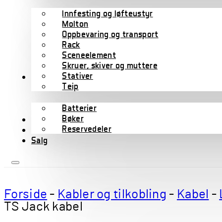
Innfesting og løfteustyr
Molton
Oppbevaring og transport
Rack
Sceneelement
Skruer, skiver og muttere
Stativer
Tilbehør
Teip
Batterier
Bøker
Wharfedale Pro
Reservedeler
B-varer
Salg
Forside
-
Kabler og tilkobling
-
Kabel
-
TS Jack kabel