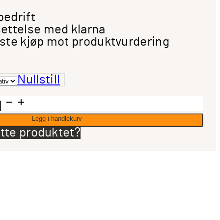
bedrift
ettelse med klarna
ste kjøp mot produktvurdering
Nullstill
Legg i handlekurv
tte produktet?