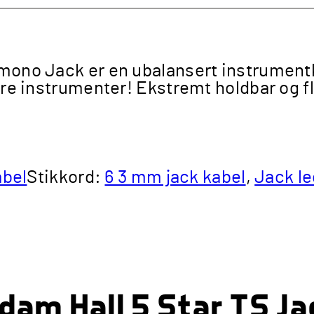
kabel
antall
 mono Jack er en ubalansert instrumentka
ndre instrumenter! Ekstremt holdbar og f
abel
Stikkord:
6 3 mm jack kabel
,
Jack l
am Hall 5 Star TS Jact