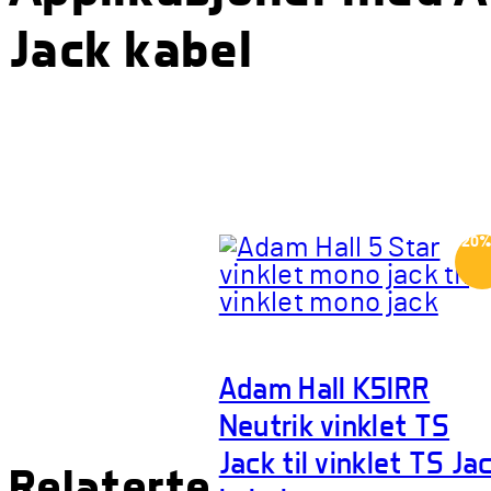
Jack kabel
-20
Adam Hall K5IRR
Neutrik vinklet TS
Jack til vinklet TS Ja
Relaterte