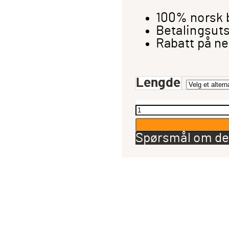
100% norsk 
Betalingsuts
Rabatt på ne
Lengde
Adam
Hall
5
Spørsmål om de
Star
TS
Jact
til
vinklet
TS
Jack