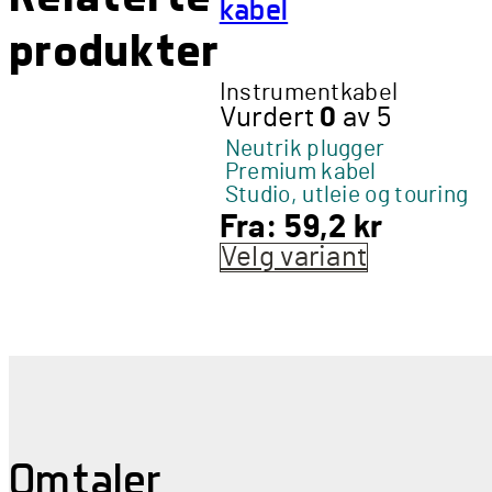
kabel
produkter
Instrumentkabel
Vurdert
0
av 5
Neutrik plugger
Premium kabel
Studio, utleie og touring
Fra:
59,2
kr
Velg variant
Dette
produkte
har
flere
varianter.
Alternati
kan
velges
Omtaler
på