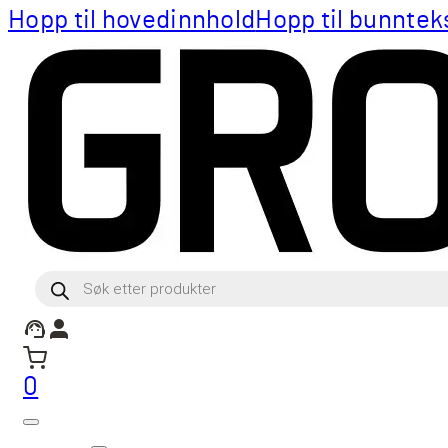
Hopp til hovedinnhold
Hopp til bunntek
Products
search
0