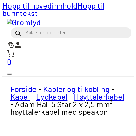
Hopp til hovedinnhold
Hopp til
bunntekst
Products
search
0
Forside
-
Kabler og tilkobling
-
Kabel
-
Lydkabel
-
Høyttalerkabel
-
Adam Hall 5 Star 2 x 2,5 mm²
høyttalerkabel med speakon