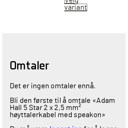
Velg
variant
Dette
produktet
har
flere
varianter.
Alternative
kan
velges
Omtaler
på
produktside
Det er ingen omtaler ennå.
Bli den første til å omtale «Adam
Hall 5 Star 2 x 2,5 mm²
høyttalerkabel med speakon»