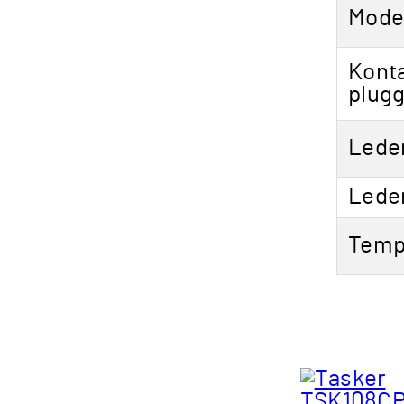
Model
Kont
plugg
Leder
Lede
Temp