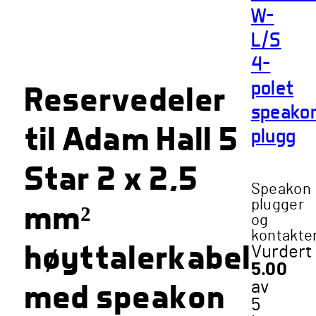
W-
L/S
4-
polet
Reservedeler
speako
til Adam Hall 5
plugg
Star 2 x 2,5
Speakon
plugger
mm²
og
kontakte
høyttalerkabel
Vurdert
5.00
med speakon
av
5