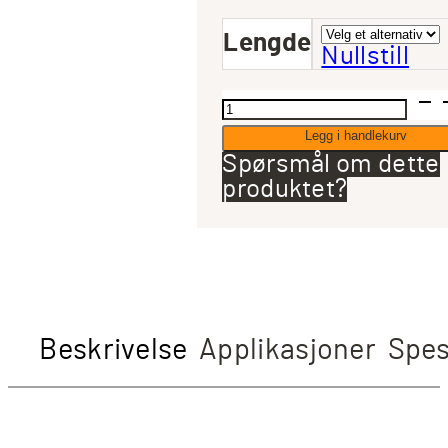
Lengde
Nullstill
Adam
Hall
Legg i handlekurv
5
Spørsmål om dette
Star
produktet?
2
x
2,5
mm²
høyttalerkabel
med
Beskrivelse
Applikasjoner
Spes
speakon
antall