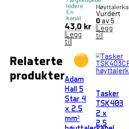
Fargekodede
ledere
Høyttalerka
En
Vurdert
kanal
0
av 5
43,0
kr
Legg
Legg
til
til
-20%
Relaterte
produkter
Adam
Hall 5
Tasker
Star 4
TSK403
x 2,5
2 x
mm²
2,5
høyttalerkabel