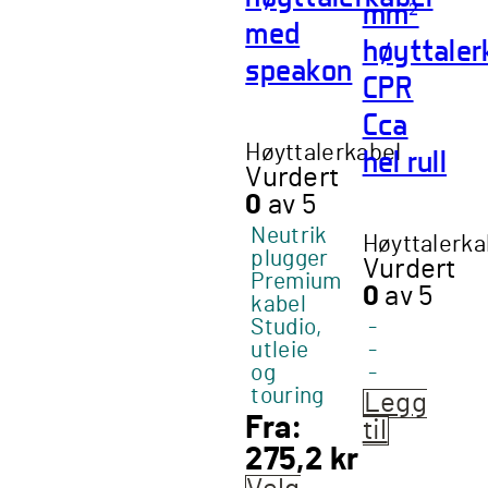
mm²
med
høyttaler
speakon
CPR
Cca
Høyttalerkabel
hel rull
Vurdert
0
av 5
Neutrik
Høyttalerka
plugger
Vurdert
Premium
0
av 5
kabel
Studio,
-
utleie
-
og
-
touring
Legg
Fra:
til
275,2
kr