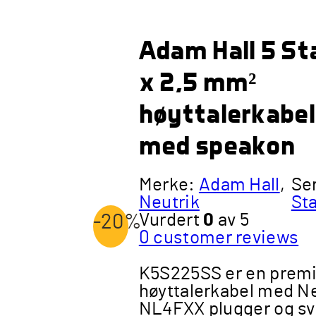
Adam Hall 5 St
x 2,5 mm²
høyttalerkabel
med speakon
Merke:
Adam Hall
,
Se
Neutrik
St
Vurdert
0
av 5
-20%
0
customer reviews
K5S225SS er en prem
høyttalerkabel med Ne
NL4FXX plugger og s