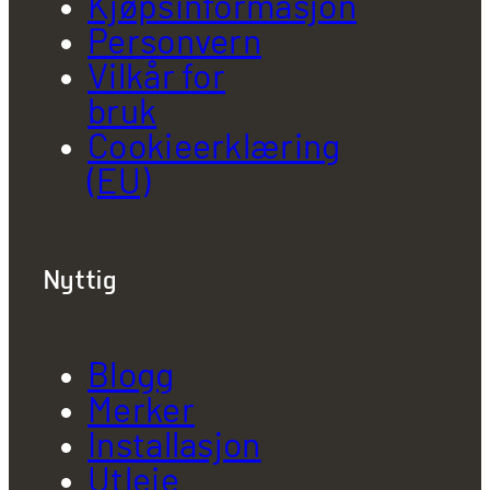
Kjøpsinformasjon
Personvern
Vilkår for
bruk
Cookieerklæring
(EU)
Nyttig
Blogg
Merker
Installasjon
Utleie