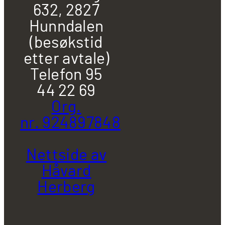
632, 2827
Hunndalen
(besøkstid
etter avtale)
Telefon 95
44 22 69
Org.
nr. 924897848
Nettside av
Håvard
Herberg