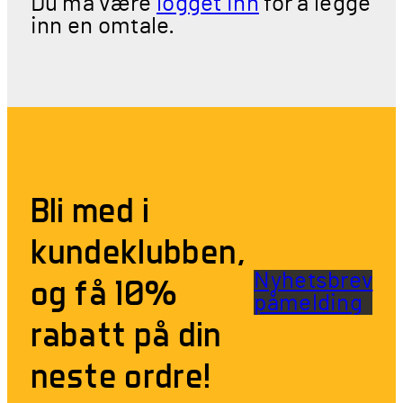
Du må være
logget inn
for å legge
inn en omtale.
Bli med i
kundeklubben,
Nyhetsbrev
og få 10%
påmelding
rabatt på din
neste ordre!