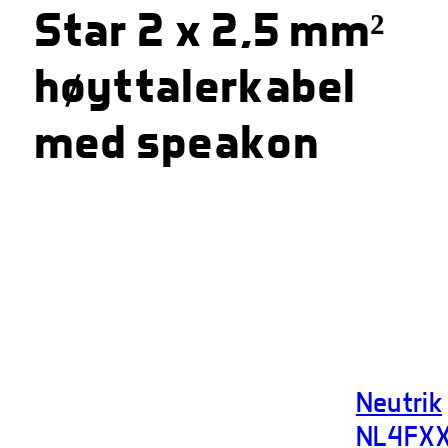
Star 2 x 2,5 mm²
høyttalerkabel
med speakon
Neutrik
NL4FX