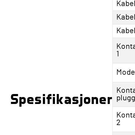
Kabe
på
produkt
Kabe
Kabe
Konta
1
Model
Kont
Spesifikasjoner
plugg
Konta
2