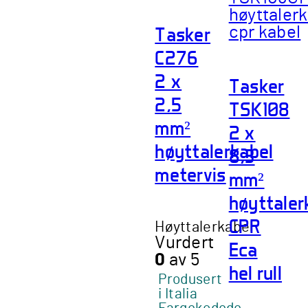
Tasker
C276
2 x
Tasker
2,5
TSK108
mm²
2 x
høyttalerkabel
8,3
metervis
mm²
høyttaler
CPR
Høyttalerkabel
Vurdert
Eca
0
av 5
hel rull
Produsert
i Italia