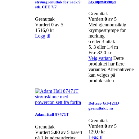
krympestrømpe
strømgrenuttak for rack 9
stk. CEE 7/7
Grenuttak
Grenuttak
Vurdert
0
av 5
Vurdert
0
av 5
Med gjennomsiktig
1516,0
kr
krympestrømpe for
Legg til
merking
6 eller 3 uttak
5, 3 eller 1,4 m
Fra:
82,0
kr
Velg variant
Dette
produktet har flere
varianter. Alternativene
kan velges på
produktsiden
Deltaco GT-121D
grenuttak 5 m
Adam Hall 87471T
Grenuttak
Vurdert
0
av 5
Grenuttak
129,0
kr
Vurdert
5.00
av 5 basert
Legg til
på
1
kundevurdering