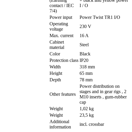
(Earthing
+ black and yellow power
contact / IEC
I / O
7/4)
Power input
Power Twist TR1 I/O
Operating
230 V
voltage
Max. current
16 A
Cabinet
Steel
material
Color
Black
Protection class
IP20
Width
318 mm
Height
65 mm
Depth
78 mm
Power distribution on
stages and in gear rigs , 2
Other features
M10 inserts , gum-rubber
cap
Weight
1,02 kg
Weight
23,5 kg
Additional
incl. crossbar
information