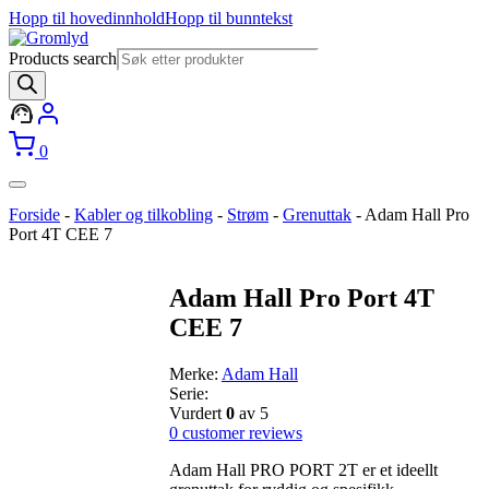
Hopp til hovedinnhold
Hopp til bunntekst
Products search
0
Forside
-
Kabler og tilkobling
-
Strøm
-
Grenuttak
-
Adam Hall Pro
Port 4T CEE 7
Adam Hall Pro Port 4T
CEE 7
Merke:
Adam Hall
Serie:
Vurdert
0
av 5
0
customer reviews
Adam Hall PRO PORT 2T er et ideellt