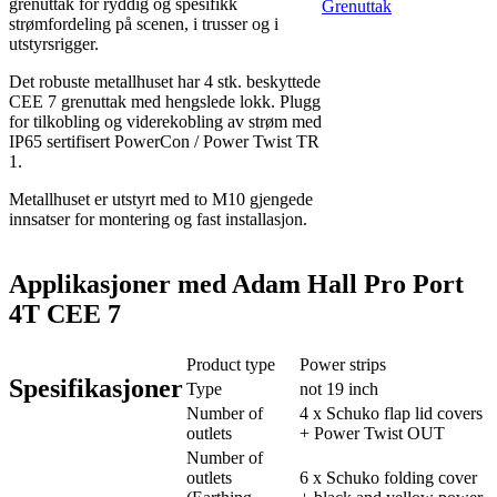
grenuttak for ryddig og spesifikk
Grenuttak
strømfordeling på scenen, i trusser og i
utstyrsrigger.
Det robuste metallhuset har 4 stk. beskyttede
CEE 7 grenuttak med hengslede lokk. Plugg
for tilkobling og viderekobling av strøm med
IP65 sertifisert PowerCon / Power Twist TR
1.
Metallhuset er utstyrt med to M10 gjengede
innsatser for montering og fast installasjon.
Applikasjoner med Adam Hall Pro Port
4T CEE 7
Product type
Power strips
Spesifikasjoner
Type
not 19 inch
Number of
4 x Schuko flap lid covers
outlets
+ Power Twist OUT
Number of
outlets
6 x Schuko folding cover