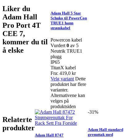
Liker du
Adam Hall 5 Star
Adam Hall
Schuko til PowerCon
TRUE1 hann
Pro Port 4T
strømkabel
CEE 7,
Powercon kabel
kommer du til
Vurdert
0
av 5
å elske
Neutrik TRUE1
plugg
IP65
TitanX kabel
Fra:
419,0
kr
Velg variant
Dette
produktet har flere
varianter.
Alternativene kan
velges på
produktsiden
-31%
Relaterte
produkter
Adam Hall standard
grenuttak med
Adam Hall 8747