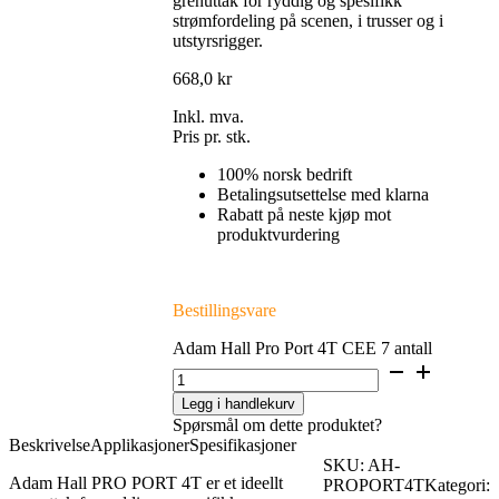
grenuttak for ryddig og spesifikk
strømfordeling på scenen, i trusser og i
utstyrsrigger.
668,0
kr
Inkl. mva.
Pris pr. stk.
100% norsk bedrift
Betalingsutsettelse med klarna
Rabatt på neste kjøp mot
produktvurdering
Bestillingsvare
Adam Hall Pro Port 4T CEE 7 antall
Legg i handlekurv
Spørsmål om dette produktet?
Beskrivelse
Applikasjoner
Spesifikasjoner
SKU:
AH-
Adam Hall PRO PORT 4T er et ideellt
PROPORT4T
Kategori: