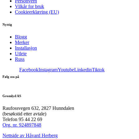
Personvern
Vilkår for bruk
Cookieerklæring (EU)
Nyttig
Blogg
Merker
Installasjon
Utleie
Russ
Facebook
Instagram
Youtube
Linkedin
Tiktok
Følg oss på
Gromlyd AS
Raufossvegen 632, 2827 Hunndalen
(besøkstid etter avtale)
Telefon 95 44 22 69
Org. nr. 924897848
Nettside av Håvard Herberg