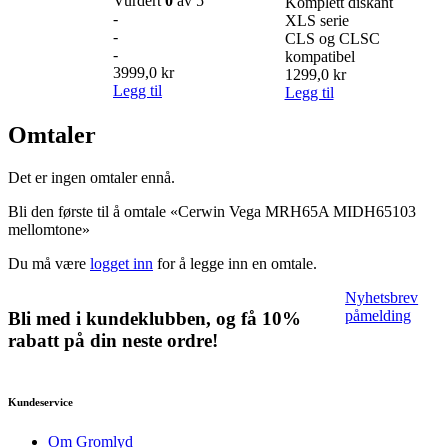
Vurdert
0
av 5
Komplett diskant
-
XLS serie
-
CLS og CLSC
-
kompatibel
3999,0
kr
1299,0
kr
Legg til
Legg til
Omtaler
Det er ingen omtaler ennå.
Bli den første til å omtale «Cerwin Vega MRH65A MIDH65103
mellomtone»
Du må være
logget inn
for å legge inn en omtale.
Nyhetsbrev
påmelding
Bli med i kundeklubben, og få 10%
rabatt på din neste ordre!
Kundeservice
Om Gromlyd