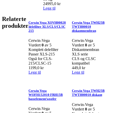
24995,0
kr
Legg til
Relaterte
Cerwin Vega XOVH00028
Cerwin Vega TWH25B
produkter
delefilter XLS/CLS/CLSC
TWTH00010
215
diskantmembran
Cerwin-Vega
Cerwin-Vega
Vurdert
0
av 5
Vurdert
0
av 5
Komplett delefilter
Diskantmembran
Passer XLS-215
XLS serie
Også for CLS-
CLS og CLSC
215/CLSC-15
kompatibel
1199,0
kr
449,0
kr
Legg til
Legg til
Cerwin Vega
Cerwin Vega TWH25B
WOFH152010 FRH15B
TWTH00010 diskant
basselement/woofer
Cerwin-Vega
Cerwin-Vega
Vurdert
0
av 5