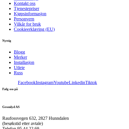
Kontakt oss
Tjenestepriser
Kjøpsinformasjon
Personvern
Vilkår for bruk
Cookieerklæring (EU)
Nyttig
Blogg
Merker
Installasjon
Utleie
Russ
Facebook
Instagram
Youtube
Linkedin
Tiktok
Følg oss på
Gromlyd AS
Raufossvegen 632, 2827 Hunndalen
(besøkstid etter avtale)
Telefon 95 44 22 69