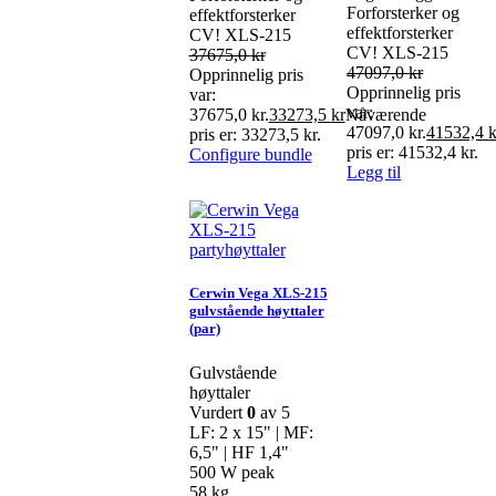
Forforsterker og
effektforsterker
effektforsterker
CV! XLS-215
CV! XLS-215
37675,0
kr
47097,0
kr
Opprinnelig pris
Opprinnelig pris
var:
var:
37675,0 kr.
33273,5
kr
Nåværende
47097,0 kr.
41532,4
k
pris er: 33273,5 kr.
pris er: 41532,4 kr.
Configure bundle
Legg til
Cerwin Vega XLS-215
gulvstående høyttaler
(par)
Gulvstående
høyttaler
Vurdert
0
av 5
LF: 2 x 15" | MF:
6,5" | HF 1,4"
500 W peak
58 kg