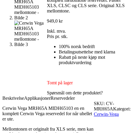
komplett mellomtone reservedel. Passer
XLS, CLSC og CLS serie. Original XLS
mellomtone.
949,0
kr
Inkl. mva.
Pris pr. stk.
100% norsk bedrift
Betalingsutsettelse med klarna
Rabatt på neste kjøp mot
produktvurdering
Tomt på lager
Spørsmål om dette produktet?
Beskrivelse
Applikasjoner
Reservedeler
SKU:
CV-
Cerwin Vega MRH65A MIDH65103 en en
MRH65A
Kategori:
komplett Cerwin Vega reservedel for når uhellet
Cerwin-Vega
er ute.
Mellomtonen er originalt fra XLS serie, men kan