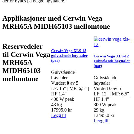
derfor byttes på begge høyttalere.
Applikasjoner med Cerwin Vega
MRH65A MIDH65103 mellomtone
Reservedeler
Cerwin Vega XLS-15
til Cerwin Vega
gulvstående høyttaler
Cerwin Vega XLS-12
(par)
MRH65A
gulvstående høyttaler
(par)
MIDH65103
Gulvstående
mellomtone
høyttaler
Gulvstående
Vurdert
0
av 5
høyttaler
LF: 15" | MF: 6,5" |
Vurdert
0
av 5
HF 1,4"
LF: 12" | MF: 6,5" |
400 W peak
HF 1,4"
43 kg
300 W peak
17995,0
kr
29 kg
Legg til
13495,0
kr
Legg til