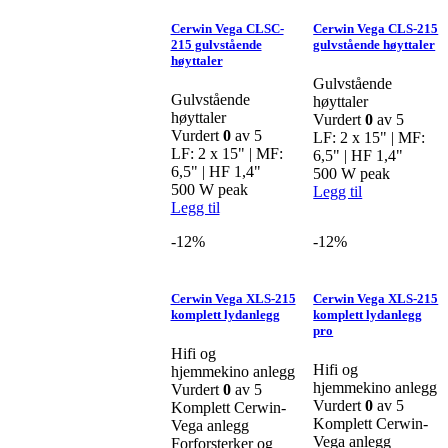
Cerwin Vega CLSC-
Cerwin Vega CLS-215
215 gulvstående
gulvstående høyttaler
høyttaler
Gulvstående
Gulvstående
høyttaler
høyttaler
Vurdert
0
av 5
Vurdert
0
av 5
LF: 2 x 15" | MF:
LF: 2 x 15" | MF:
6,5" | HF 1,4"
6,5" | HF 1,4"
500 W peak
500 W peak
Legg til
Legg til
-12%
-12%
Cerwin Vega XLS-215
Cerwin Vega XLS-215
komplett lydanlegg
komplett lydanlegg
pro
Hifi og
Hifi og
hjemmekino anlegg
hjemmekino anlegg
Vurdert
0
av 5
Vurdert
0
av 5
Komplett Cerwin-
Komplett Cerwin-
Vega anlegg
Vega anlegg
Forforsterker og