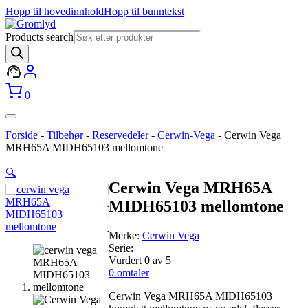
Hopp til hovedinnhold
Hopp til bunntekst
Products search
0
Forside
-
Tilbehør
-
Reservedeler
-
Cerwin-Vega
-
Cerwin Vega
MRH65A MIDH65103 mellomtone
🔍
Cerwin Vega MRH65A
MIDH65103 mellomtone
Merke:
Cerwin Vega
Serie:
Vurdert
0
av 5
0
omtaler
Cerwin Vega MRH65A MIDH65103