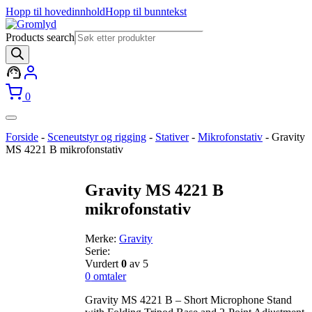
Hopp til hovedinnhold
Hopp til bunntekst
Products search
0
Forside
-
Sceneutstyr og rigging
-
Stativer
-
Mikrofonstativ
-
Gravity
MS 4221 B mikrofonstativ
Gravity MS 4221 B
mikrofonstativ
Merke:
Gravity
Serie:
Vurdert
0
av 5
0
omtaler
Gravity MS 4221 B – Short Microphone Stand