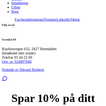
Installasjon
Utleie
Russ
Facebook
Instagram
Youtube
Linkedin
Tiktok
Følg oss på
Gromlyd AS
Raufossvegen 632, 2827 Hunndalen
(besøkstid etter avtale)
Telefon 95 44 22 69
Org. nr. 924897848
Nettside av Håvard Herberg
Spar 10% på ditt