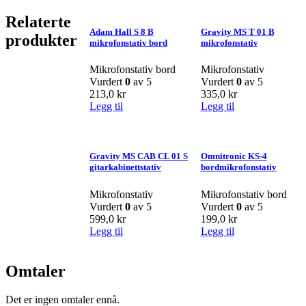
Relaterte
Adam Hall S 8 B
Gravity MS T 01 B
produkter
mikrofonstativ bord
mikrofonstativ
Mikrofonstativ bord
Mikrofonstativ
Vurdert
0
av 5
Vurdert
0
av 5
213,0
kr
335,0
kr
Legg til
Legg til
Gravity MS CAB CL 01 S
Omnitronic KS-4
gitarkabinettstativ
bordmikrofonstativ
Mikrofonstativ
Mikrofonstativ bord
Vurdert
0
av 5
Vurdert
0
av 5
599,0
kr
199,0
kr
Legg til
Legg til
Omtaler
Det er ingen omtaler ennå.