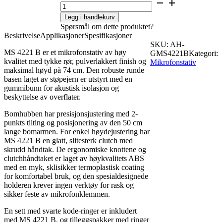
Legg i handlekurv
Spørsmål om dette produktet?
Beskrivelse
Applikasjoner
Spesifikasjoner
SKU:
AH-
MS 4221 B er et mikrofonstativ av høy
GMS4221B
Kategori:
kvalitet med tykke rør, pulverlakkert finish og
Mikrofonstativ
maksimal høyd på 74 cm. Den robuste runde
basen laget av støpejern er utstyrt med en
gummibunn for akustisk isolasjon og
beskyttelse av overflater.
Bomhubben har presisjonsjustering med 2-
punkts tilting og posisjonering av den 50 cm
lange bomarmen. For enkel høydejustering har
MS 4221 B en glatt, slitesterk clutch med
skrudd håndtak. De ergonomiske knottene og
clutchhåndtaket er laget av høykvalitets ABS
med en myk, sklisikker termoplastisk coating
for komfortabel bruk, og den spesialdesignede
holderen krever ingen verktøy for rask og
sikker feste av mikrofonklemmen.
En sett med svarte kode-ringer er inkludert
med MS 4221 B, og tilleggspakker med ringer