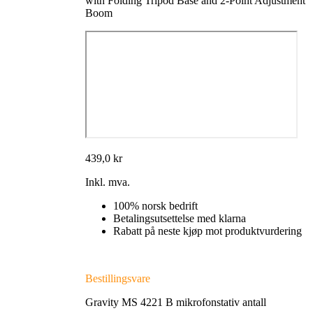
with Folding Tripod Base and 2-Point Adjustment
Boom
439,0
kr
Inkl. mva.
100% norsk bedrift
Betalingsutsettelse med klarna
Rabatt på neste kjøp mot produktvurdering
Bestillingsvare
Gravity MS 4221 B mikrofonstativ antall