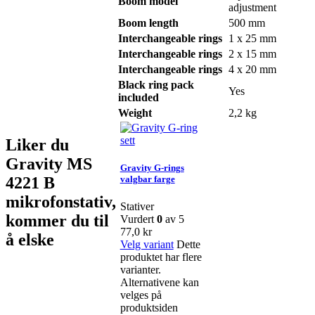
Boom model
adjustment
Boom length
500 mm
Interchangeable rings
1 x 25 mm
Interchangeable rings
2 x 15 mm
Interchangeable rings
4 x 20 mm
Black ring pack
Yes
included
Weight
2,2 kg
Liker du
Gravity MS
Gravity G-rings
4221 B
valgbar farge
mikrofonstativ,
Stativer
kommer du til
Vurdert
0
av 5
77,0
kr
å elske
Velg variant
Dette
produktet har flere
varianter.
Alternativene kan
velges på
produktsiden