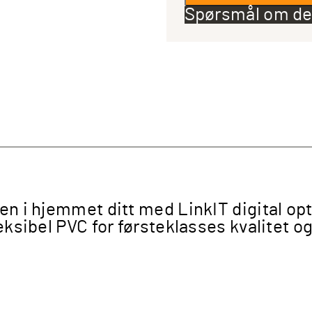
optisk
Spørsmål om de
kabel
3
m
antall
ten i hjemmet ditt med LinkIT digital op
leksibel PVC for førsteklasses kvalitet 