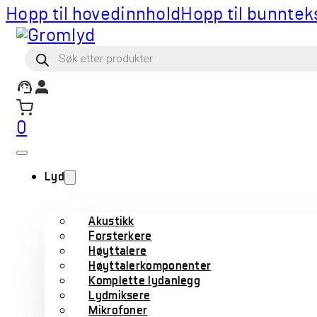
Hopp til hovedinnhold
Hopp til bunntek
Products
search
0
Lyd
Akustikk
Forsterkere
Høyttalere
Høyttalerkomponenter
Komplette lydanlegg
Lydmiksere
Mikrofoner