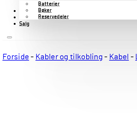
Batterier
Bøker
Wharfedale Pro
Reservedeler
B-varer
Salg
Forside
-
Kabler og tilkobling
-
Kabel
-