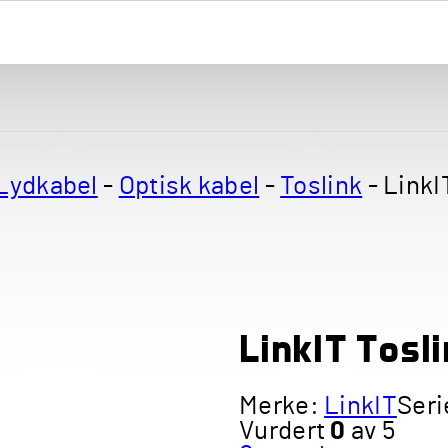
Lydkabel
-
Optisk kabel
-
Toslink
-
LinkI
LinkIT Tosl
Merke:
LinkIT
Seri
Vurdert
0
av 5