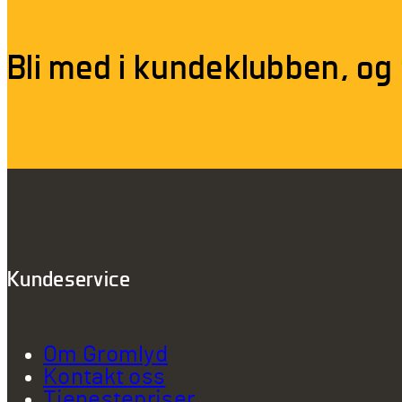
Bli med i kundeklubben, og
Kundeservice
Om Gromlyd
Kontakt oss
Tjenestepriser