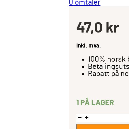
0
omtaler
47,0
kr
Inkl. mva.
100% norsk 
Betalingsuts
Rabatt på ne
1 PÅ LAGER
LinkIT
Toslink