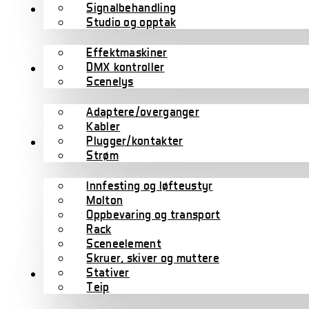
Signalbehandling
Lys
Studio og opptak
Effektmaskiner
DMX kontroller
Kabler
Scenelys
Adaptere/overganger
Kabler
Plugger/kontakter
Scene/rigg
Strøm
Innfesting og løfteustyr
Molton
Oppbevaring og transport
Rack
Sceneelement
Skruer, skiver og muttere
Stativer
Tilbehør
Teip