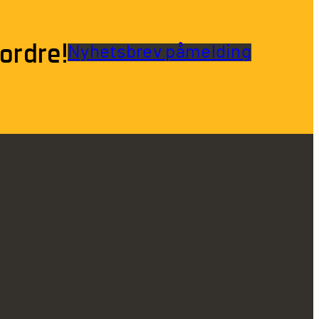
ordre!
Nyhetsbrev påmelding