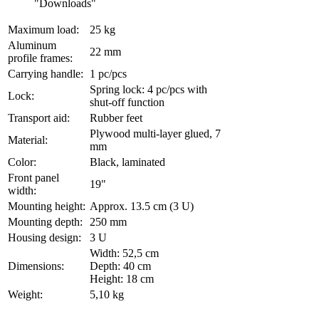
"Downloads"
Maximum load:
25 kg
Aluminum
22 mm
profile frames:
Carrying handle:
1 pc/pcs
Spring lock: 4 pc/pcs with
Lock:
shut-off function
Transport aid:
Rubber feet
Plywood multi-layer glued, 7
Material:
mm
Color:
Black, laminated
Front panel
19"
width:
Mounting height:
Approx. 13.5 cm (3 U)
Mounting depth:
250 mm
Housing design:
3 U
Width: 52,5 cm
Dimensions:
Depth: 40 cm
Height: 18 cm
Weight:
5,10 kg