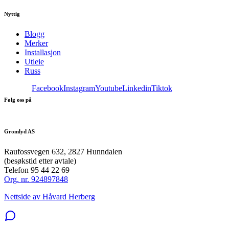
Nyttig
Blogg
Merker
Installasjon
Utleie
Russ
Facebook
Instagram
Youtube
Linkedin
Tiktok
Følg oss på
Gromlyd AS
Raufossvegen 632, 2827 Hunndalen
(besøkstid etter avtale)
Telefon 95 44 22 69
Org. nr. 924897848
Nettside av Håvard Herberg