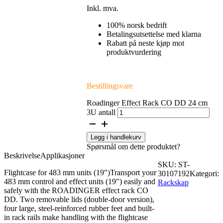
Inkl. mva.
100% norsk bedrift
Betalingsutsettelse med klarna
Rabatt på neste kjøp mot
produktvurdering
Bestillingsvare
Roadinger Effect Rack CO DD 24 cm
3U antall
Legg i handlekurv
Spørsmål om dette produktet?
Beskrivelse
Applikasjoner
SKU:
ST-
Flightcase for 483 mm units (19″)Transport your
30107192
Kategori:
483 mm control and effect units (19″) easily and
Rackskap
safely with the ROADINGER effect rack CO
DD. Two removable lids (double-door version),
four large, steel-reinforced rubber feet and built-
in rack rails make handling with the flightcase