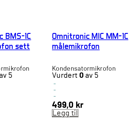
ic BMS-1C
Omnitronic MIC MM-1C
fon sett
målemikrofon
rmikrofon
Kondensatormikrofon
av 5
Vurdert
0
av 5
-
-
-
499,0
kr
Legg til