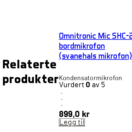
Omnitronic Mic SHC-
bordmikrofon
(svanehals mikrofon
Relaterte
produkter
Kondensatormikrofon
Vurdert
0
av 5
-
-
-
899,0
kr
Legg til