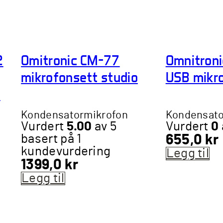
2
Omitronic CM-77
Omnitron
mikrofonsett studio
USB mikro
)
Kondensatormikrofon
Kondensato
Vurdert
5.00
av 5
Vurdert
0
basert på
1
655,0
kr
kundevurdering
Legg til
1399,0
kr
Legg til