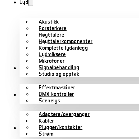
Lyd
Akustikk
Forsterkere
Høyttalere
Høyttalerkomponenter
Komplette lydanlegg
Lydmiksere
Mikrofoner
Signalbehandling
Lys
Studio og opptak
Effektmaskiner
DMX kontroller
Kabler
Scenelys
Adaptere/overganger
Kabler
Plugger/kontakter
Scene/rigg
Strøm