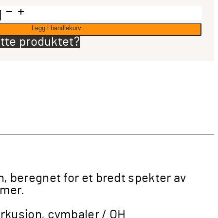
Legg i handlekurv
tte produktet?
rofon
 beregnet for et bredt spekter av
 mer.
perkusjon, cymbaler / OH