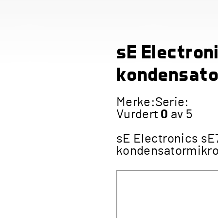
sE Electron
kondensato
Merke:
Serie:
Vurdert
0
av 5
sE Electronics sE7
kondensatormikrofo