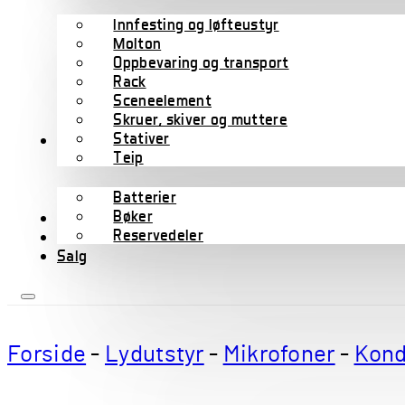
Innfesting og løfteustyr
Molton
Oppbevaring og transport
Rack
Sceneelement
Skruer, skiver og muttere
Stativer
Tilbehør
Teip
Batterier
Bøker
Wharfedale Pro
Reservedeler
B-varer
Salg
Forside
-
Lydutstyr
-
Mikrofoner
-
Kond