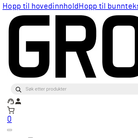
Hopp til hovedinnhold
Hopp til bunntek
Products
search
0