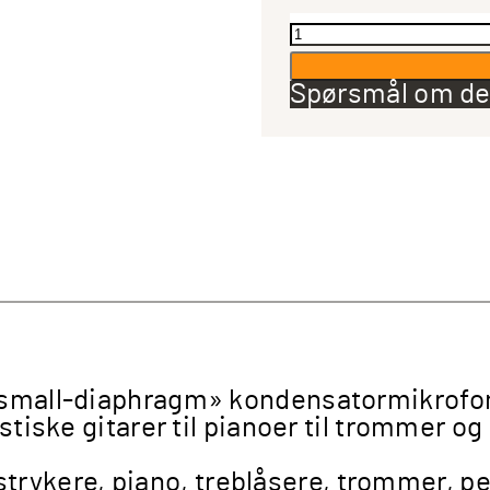
sE
Electronics
sE7
Spørsmål om de
kondensatormik
par
antall
 small-diaphragm» kondensatormikrofon,
stiske gitarer til pianoer til trommer og
 + strykere, piano, treblåsere, trommer, 