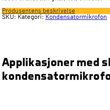
Produsentens beskrivelse
SKU:
Kategori:
Kondensatormikrofon
Applikasjoner med s
kondensatormikrofo