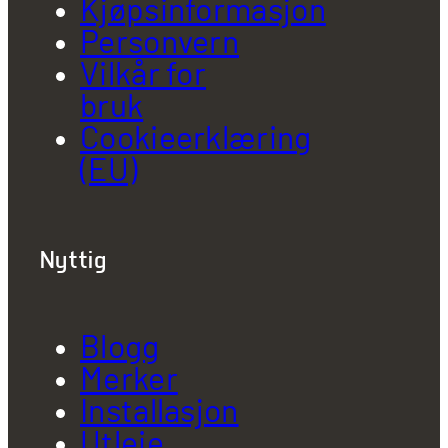
Kjøpsinformasjon
Personvern
Vilkår for
bruk
Cookieerklæring
(EU)
Nyttig
Blogg
Merker
Installasjon
Utleie