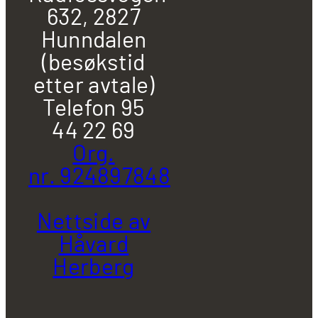
632, 2827
Hunndalen
(besøkstid
etter avtale)
Telefon 95
44 22 69
Org.
nr. 924897848
Nettside av
Håvard
Herberg