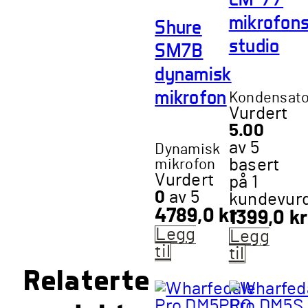
mikrofon
Shure
studio
SM7B
dynamisk
mikrofon
Kondensato
Vurdert
5.00
av 5
Dynamisk
mikrofon
basert
Vurdert
på
1
0
av 5
kundevur
4789,0
kr
1399,0
kr
Legg
Legg
til
til
Relaterte