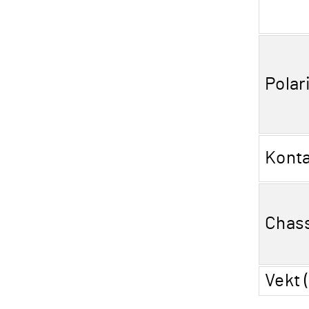
Polar
Kont
Chas
Vekt 