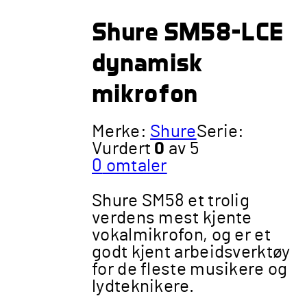
Shure SM58-LCE
dynamisk
mikrofon
Merke:
Shure
Serie:
Vurdert
0
av 5
0
omtaler
Shure SM58 et trolig
verdens mest kjente
vokalmikrofon, og er et
godt kjent arbeidsverktøy
for de fleste musikere og
lydteknikere.