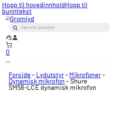
Hopp til hovedinnhold
Hopp til
bunntekst
Products
search
0
Forside
-
Lydutstyr
-
Mikrofoner
-
Dynamisk mikrofon
-
Shure
SM58-LCE dynamisk mikrofon