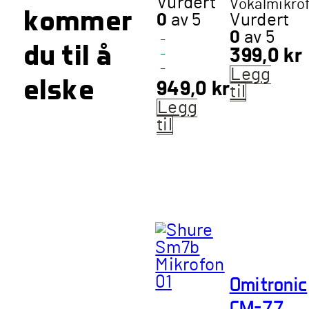
Vurdert
Vokalmikro
kommer
0
av 5
Vurdert
0
av 5
-
du til å
399,0
kr
-
-
Legg
elske
949,0
kr
til
Legg
til
Omitronic
CM-77