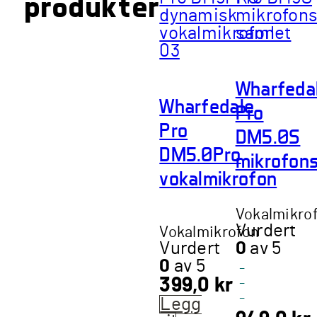
produkter
Wharfeda
Wharfedale
Pro
Pro
DM5.0S
DM5.0Pro
mikrofon
vokalmikrofon
Vokalmikro
Vurdert
Vokalmikrofon
Vurdert
0
av 5
0
av 5
-
399,0
kr
-
-
Legg