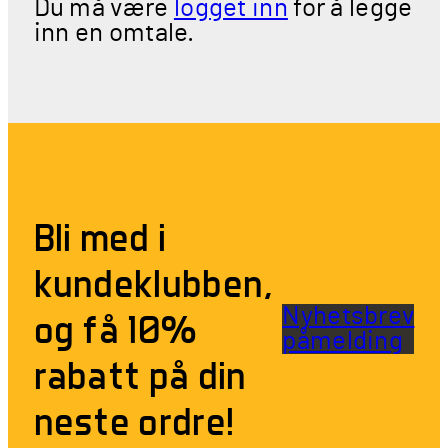
Du må være
logget inn
for å legge
inn en omtale.
Bli med i
kundeklubben,
Nyhetsbrev
og få 10%
påmelding
rabatt på din
neste ordre!