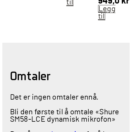
949,0
kr
til
Legg
til
Omtaler
Det er ingen omtaler ennå.
Bli den første til å omtale «Shure
SM58-LCE dynamisk mikrofon»