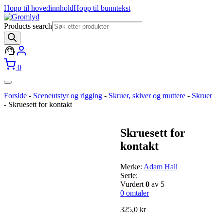
Hopp til hovedinnhold
Hopp til bunntekst
Products search
0
Forside
-
Sceneutstyr og rigging
-
Skruer, skiver og muttere
-
Skruer
-
Skruesett for kontakt
Skruesett for
kontakt
Merke:
Adam Hall
Serie:
Vurdert
0
av 5
0
omtaler
325,0
kr