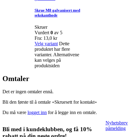
Skrue M8 galvanisert med
sekskanthode
Skruer
Vurdert
0
av 5
Fra:
13,0
kr
Velg variant
Dette
produktet har flere
varianter. Alternativene
kan velges på
produktsiden
Omtaler
Det er ingen omtaler ennå.
Bli den første til å omtale «Skruesett for kontakt»
Du må være
logget inn
for å legge inn en omtale.
Nyhetsbrev
påmelding
Bli med i kundeklubben, og få 10%
rabatt på din neste ordre!