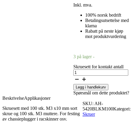
Inkl. mva.
100% norsk bedrift
Betalingsutsettelse med
klarna
Rabatt på neste kjøp
mot produktvurdering
3 på lager -
Skruesett for kontakt antall
Legg i handlekurv
Spørsmål om dette produktet?
Beskrivelse
Applikasjoner
SKU:
AH-
Skruesett med 100 stk. M3 x10 mm sort
5420BLKM100
Kategori:
skrue og 100 stk. M3 muttere. For festing
Skruer
av chassieplugger i racskinner osv.