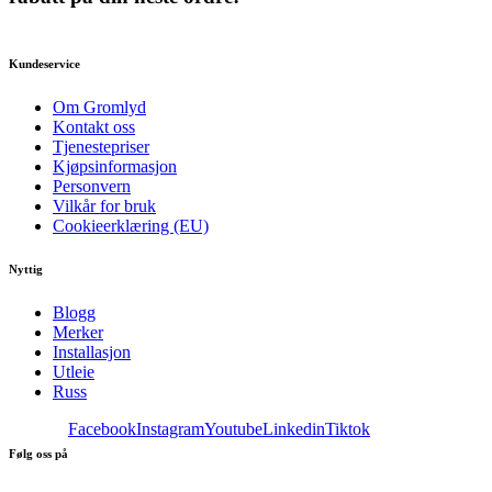
Kundeservice
Om Gromlyd
Kontakt oss
Tjenestepriser
Kjøpsinformasjon
Personvern
Vilkår for bruk
Cookieerklæring (EU)
Nyttig
Blogg
Merker
Installasjon
Utleie
Russ
Facebook
Instagram
Youtube
Linkedin
Tiktok
Følg oss på