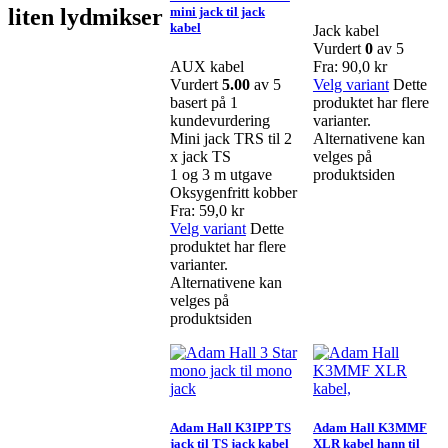
liten lydmikser
mini jack til jack
kabel
Jack kabel
Vurdert
0
av 5
AUX kabel
Fra:
90,0
kr
Vurdert
5.00
av 5
Velg variant
Dette
basert på
1
produktet har flere
kundevurdering
varianter.
Mini jack TRS til 2
Alternativene kan
x jack TS
velges på
1 og 3 m utgave
produktsiden
Oksygenfritt kobber
Fra:
59,0
kr
Velg variant
Dette
produktet har flere
varianter.
Alternativene kan
velges på
produktsiden
Adam Hall K3IPP TS
Adam Hall K3MMF
jack til TS jack kabel
XLR kabel hann til