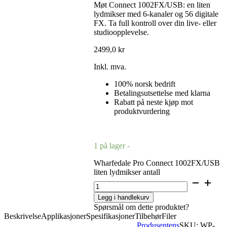
Møt Connect 1002FX/USB: en liten
lydmikser med 6-kanaler og 56 digitale
FX. Ta full kontroll over din live- eller
studioopplevelse.
2499,0
kr
Inkl. mva.
100% norsk bedrift
Betalingsutsettelse med klarna
Rabatt på neste kjøp mot
produktvurdering
1 på lager -
Wharfedale Pro Connect 1002FX/USB
liten lydmikser antall
Legg i handlekurv
Spørsmål om dette produktet?
Beskrivelse
Applikasjoner
Spesifikasjoner
Tilbehør
Filer
Produsentens
SKU:
WP-