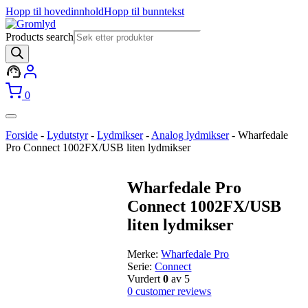
Hopp til hovedinnhold
Hopp til bunntekst
Products search
0
Forside
-
Lydutstyr
-
Lydmikser
-
Analog lydmikser
-
Wharfedale
Pro Connect 1002FX/USB liten lydmikser
Wharfedale Pro
Connect 1002FX/USB
liten lydmikser
Merke:
Wharfedale Pro
Serie:
Connect
Vurdert
0
av 5
0
customer reviews