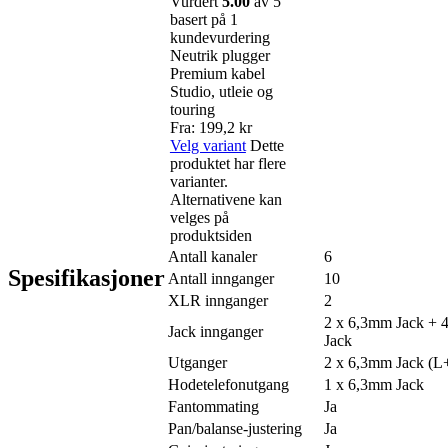
Vurdert
5.00
av 5
basert på
1
kundevurdering
Neutrik plugger
Premium kabel
Studio, utleie og
touring
Fra:
199,2
kr
Velg variant
Dette
produktet har flere
varianter.
Alternativene kan
velges på
produktsiden
Antall kanaler
6
Spesifikasjoner
Antall innganger
10
XLR innganger
2
2 x 6,3mm Jack + 4
Jack innganger
Jack
Utganger
2 x 6,3mm Jack (L
Hodetelefonutgang
1 x 6,3mm Jack
Fantommating
Ja
Pan/balanse-justering
Ja