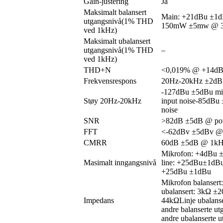
Gain-justering
Ja
Maksimalt balansert
Main: +21dBu ±1d
utgangsnivå(1% THD
150mW ±5mw @ 
ved 1kHz)
Maksimalt ubalansert
utgangsnivå(1% THD
–
ved 1kHz)
THD+N
<0,019% @ +14dB
Frekvensrespons
20Hz-20kHz ±2dB
-127dBu ±5dBu mic
Støy 20Hz-20kHz
input noise-85dBu 
noise
SNR
>82dB ±5dB @ po
FFT
<-62dBv ±5dBv @ 
CMRR
60dB ±5dB @ 1k
Mikrofon: +4dBu 
Masimalt inngangsnivå
line: +25dBu±1dBuS
+25dBu ±1dBu
Mikrofon balanser
ubalansert: 3kΩ ±2
Impedans
44kΩLinje ubalans
andre balanserte u
andre ubalanserte 