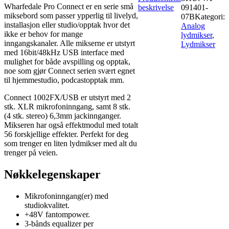
Wharfedale Pro Connect er en serie små
beskrivelse
091401-
miksebord som passer ypperlig til livelyd,
07B
Kategori:
installasjon eller studio/opptak hvor det
Analog
ikke er behov for mange
lydmikser
,
inngangskanaler. Alle mikserne er utstyrt
Lydmikser
med 16bit/48kHz USB interface med
mulighet for både avspilling og opptak,
noe som gjør Connect serien svært egnet
til hjemmestudio, podcastopptak mm.
Connect 1002FX/USB er utstyrt med 2
stk. XLR mikrofoninngang, samt 8 stk.
(4 stk. stereo) 6,3mm jackinnganger.
Mikseren har også effektmodul med totalt
56 forskjellige effekter. Perfekt for deg
som trenger en liten lydmikser med alt du
trenger på veien.
Nøkkelegenskaper
Mikrofoninngang(er) med
studiokvalitet.
+48V fantompower.
3-bånds equalizer per