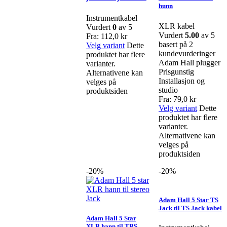
hunn
Instrumentkabel
XLR kabel
Vurdert
0
av 5
Vurdert
5.00
av 5
Fra:
112,0
kr
basert på
2
Velg variant
Dette
kundevurderinger
produktet har flere
Adam Hall plugger
varianter.
Prisgunstig
Alternativene kan
Installasjon og
velges på
studio
produktsiden
Fra:
79,0
kr
Velg variant
Dette
produktet har flere
varianter.
Alternativene kan
velges på
produktsiden
-20%
-20%
Adam Hall 5 Star TS
Jack til TS Jack kabel
Adam Hall 5 Star
XLR hann til TRS