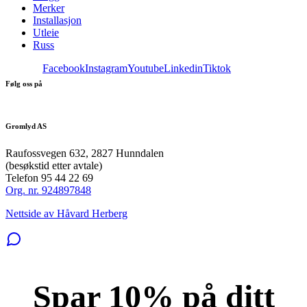
Merker
Installasjon
Utleie
Russ
Facebook
Instagram
Youtube
Linkedin
Tiktok
Følg oss på
Gromlyd AS
Raufossvegen 632, 2827 Hunndalen
(besøkstid etter avtale)
Telefon 95 44 22 69
Org. nr. 924897848
Nettside av Håvard Herberg
Spar 10% på ditt