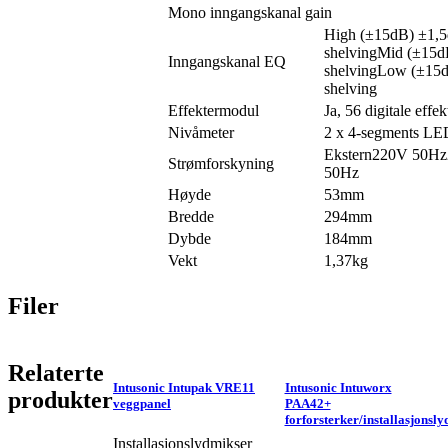
Mono inngangskanal gain
High (±15dB) ±1,
shelvingMid (±15
Inngangskanal EQ
shelvingLow (±15
shelving
Effektermodul
Ja, 56 digitale effek
Nivåmeter
2 x 4-segments LE
Ekstern220V 50H
Strømforskyning
50Hz
Høyde
53mm
Bredde
294mm
Dybde
184mm
Vekt
1,37kg
Filer
Relaterte
Intusonic Intupak VRE11
Intusonic Intuworx
produkter
veggpanel
PAA42+
forforsterker/installasjonsl
Installasjonslydmikser