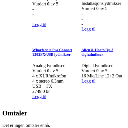
Installasjonslydmikser
Vurdert
0
av 5
Vurdert
0
av 5
-
-
-
-
-
-
Legg til
Legg til
Wharfedale Pro Connect
Allen & Heath Qu-5
1202FX/USB lydmikser
digitalmikser
Analog lydmikser
Digital lydmikser
Vurdert
0
av 5
Vurdert
0
av 5
4 x XLR/mikrofon
16 Mic/Line 12+2 Out
4 x stereo 6.3mm
Legg til
USB + FX
2749,0
kr
Legg til
Omtaler
Det er ingen omtaler ennå.