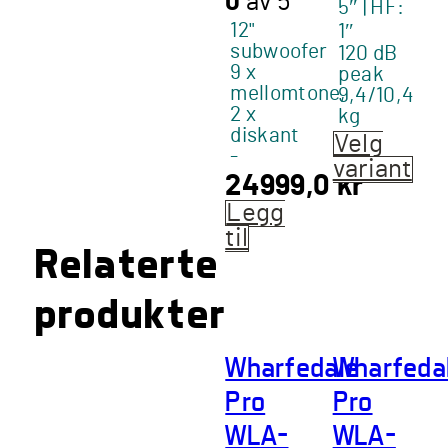
0
av 5
5″ | HF:
12"
1″
subwoofer
120 dB
9 x
peak
mellomtone,
9,4/10,4
2 x
kg
diskant
Velg
-
variant
24999,0
kr
Legg
til
Relaterte
produkter
Wharfedale
Wharfeda
Pro
Pro
WLA-
WLA-