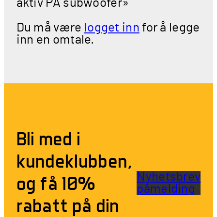
aktiv PA subwoofer»
Du må være
logget inn
for å legge
inn en omtale.
Bli med i
kundeklubben,
Nyhetsbrev
og få 10%
påmelding
rabatt på din