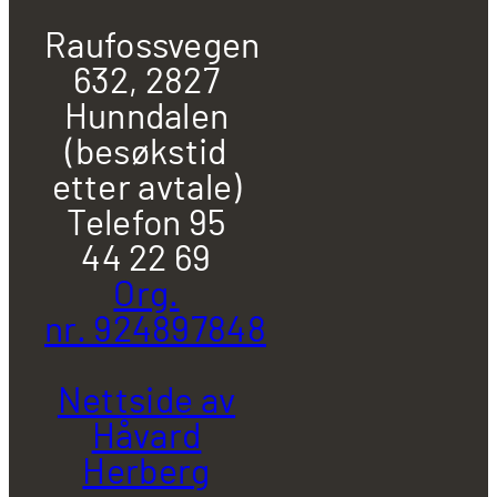
Raufossvegen
632, 2827
Hunndalen
(besøkstid
etter avtale)
Telefon 95
44 22 69
Org.
nr. 924897848
Nettside av
Håvard
Herberg