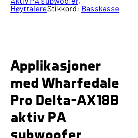
Aktiv PA subwoofer
,
Høyttalere
Stikkord:
Basskasse
Applikasjoner
med Wharfedale
Pro Delta-AX18B
aktiv PA
subwoofer