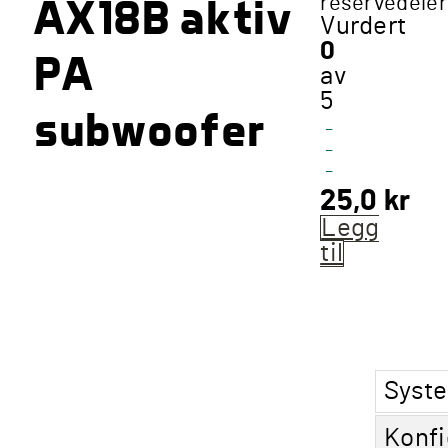
AX18B aktiv
reservedeler
Vurdert
0
PA
av
5
subwoofer
-
-
-
25,0
kr
Legg
til
Syst
Konfi