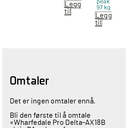
peak
Legg
97 kg
til
Legg
til
Omtaler
Det er ingen omtaler ennå.
Bli den første til å omtale
«Wharfedale Pro Delta-AX18B