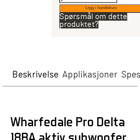
Pro
Legg i handlekurv
Delta-
Spørsmål om dette
AX18B
produktet?
aktiv
PA
subwoofer
antall
Beskrivelse
Applikasjoner
Spes
Wharfedale Pro Delta
18BA aktiv subwoofer