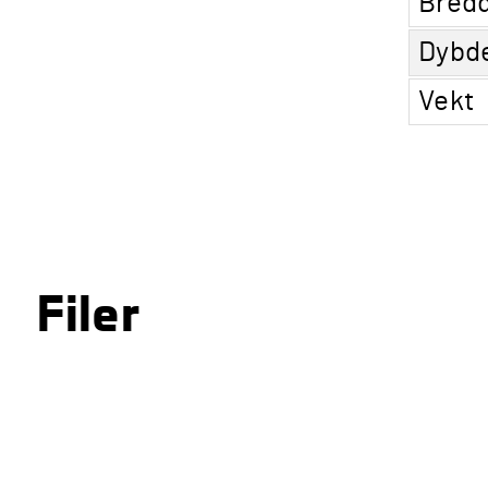
Bred
Dybd
Vekt
Filer