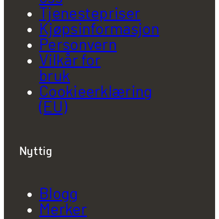
Tjenestepriser
Kjøpsinformasjon
Personvern
Vilkår for
bruk
Cookieerklæring
(EU)
Nyttig
Blogg
Merker