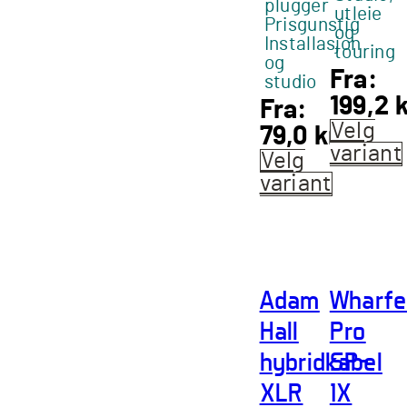
plugger
utleie
Prisgunstig
og
Installasjon
touring
og
Fra:
studio
199,2
k
Fra:
Velg
79,0
kr
variant
Velg
Dette
variant
produk
Dette
har
produktet
flere
har
variant
flere
Alterna
Adam
Wharfe
varianter.
kan
Alternativene
Hall
Pro
velges
kan
hybridkabel
SP-
på
velges
produk
på
XLR
1X