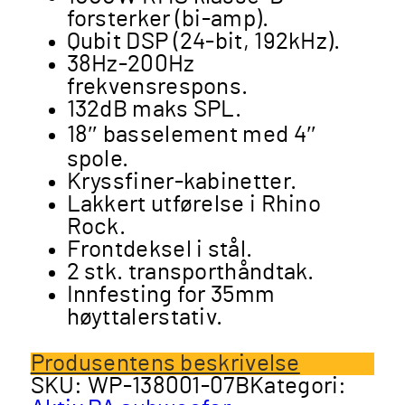
forsterker (bi-amp).
Qubit DSP (24-bit, 192kHz).
38Hz-200Hz
frekvensrespons.
132dB maks SPL.
18″ basselement med 4″
spole.
Kryssfiner-kabinetter.
Lakkert utførelse i Rhino
Rock.
Frontdeksel i stål.
2 stk. transporthåndtak.
Innfesting for 35mm
høyttalerstativ.
Produsentens beskrivelse
SKU:
WP-138001-07B
Kategori: