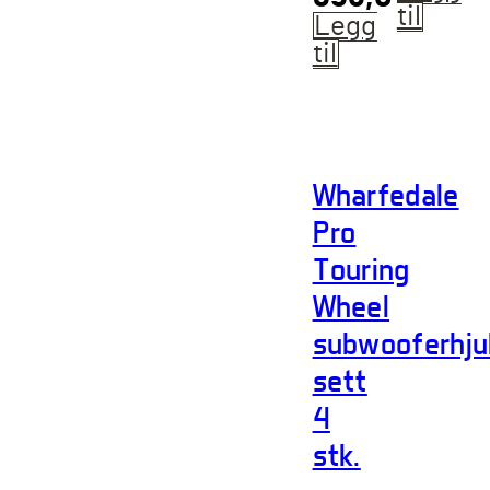
til
Legg
til
Wharfedale
Pro
Touring
Wheel
subwooferhju
sett
4
stk.