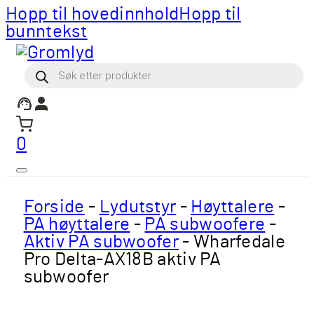
Hopp til hovedinnhold
Hopp til
bunntekst
Products
search
0
Forside
-
Lydutstyr
-
Høyttalere
-
PA høyttalere
-
PA subwoofere
-
Aktiv PA subwoofer
-
Wharfedale
Pro Delta-AX18B aktiv PA
subwoofer