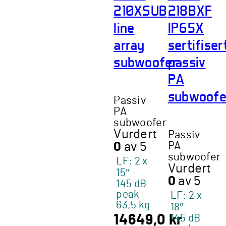
210XSUB
218BXF
line
IP65X
array
sertifiser
subwoofer
passiv
PA
subwoofe
Passiv
PA
subwoofer
Vurdert
Passiv
PA
0
av 5
subwoofer
LF: 2 x
Vurdert
15″
0
av 5
145 dB
peak
LF: 2 x
63,5 kg
18″
145 dB
14649,0
kr