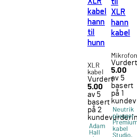
XLR
til
kabel
XLR
hann
hann
til
kabel
hunn
Mikrofo
Vurder
XLR
5.00
kabel
av 5
Vurdert
basert
5.00
på
1
av 5
kundev
basert
på
2
Neutrik
plugger
kundevurderi
Premiu
Adam
kabel
Hall
Studio,