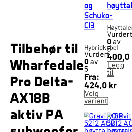
produktsiden
og
høytta
Schuko-
C13
Høyttale
Vurder
0
av
Tilbehør til
Hybridkabel
5
Vurdert
400,0
Wharfedale
0
av
Legg
5
til
Pro Delta-
Fra:
424,0
kr
AX18B
Velg
variant
Dette
aktiv PA
produktet
har
subwoofer
flere