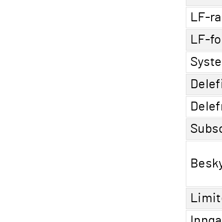
LF-r
LF-fo
Syste
Delef
Delef
Subso
Besky
Limit
Innga