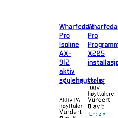
Wharfedale
Wharfeda
Pro
Pro
Isoline
Program
AX-
X205
912
installas
aktiv
søylehøyttaler
70V og
100V
høyttalere
Vurdert
Aktiv PA
høyttaler
0
av 5
Vurdert
LF: 2 x