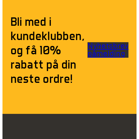
Bli med i
kundeklubben,
Nyhetsbrev
og få 10%
påmelding
rabatt på din
neste ordre!