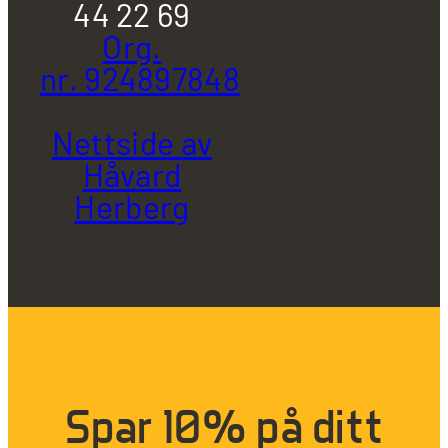
44 22 69
Org.
nr. 924897848
Nettside av
Håvard
Herberg
Spar 10% på ditt