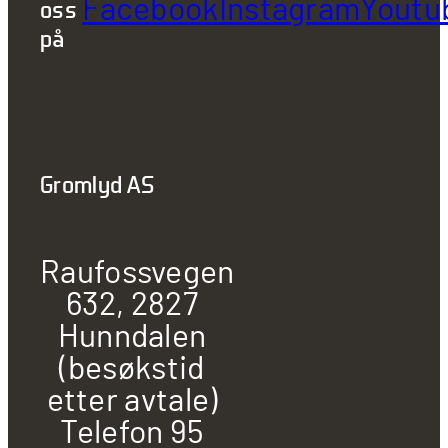
Facebook
Instagram
Youtu
oss
på
Gromlyd AS
Raufossvegen
632, 2827
Hunndalen
(besøkstid
etter avtale)
Telefon 95