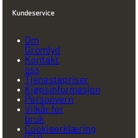
Kundeservice
Om
Gromlyd
Kontakt
oss
Tjenestepriser
Kjøpsinformasjon
Personvern
Vilkår for
bruk
Cookieerklæring