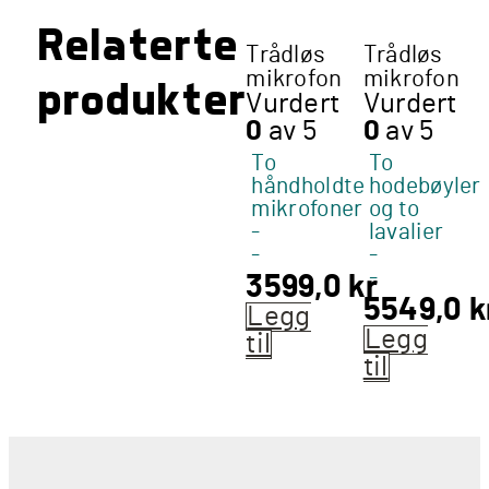
Relaterte
Trådløs
Trådløs
mikrofon
mikrofon
produkter
Vurdert
Vurdert
0
av 5
0
av 5
To
To
håndholdte
hodebøyler
mikrofoner
og to
-
lavalier
-
-
-
3599,0
kr
5549,0
k
Legg
Legg
til
til