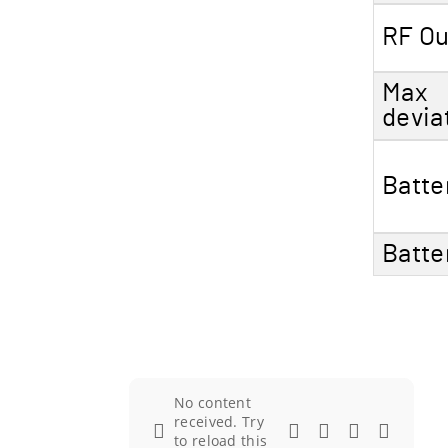
RF Ou
Max
devia
Batte
Batter
No content
received. Try
to reload this