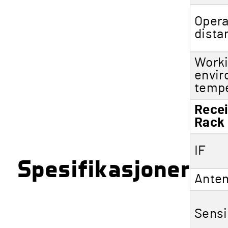
Opera
dista
Work
envi
tempe
Recei
Rack
IF
Spesifikasjoner
Ante
Sensi