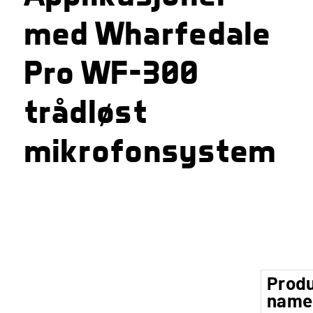
med Wharfedale
Pro WF-300
trådløst
mikrofonsystem
Prod
name