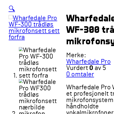
🔍
Wharfedale
WF-300 trå
mikrofons
Merke:
Wharfedale Pro
Vurdert
0
av 5
0
omtaler
Wharfedale Pro
et profesjonelt t
mikrofonsystem
håndholdte
vokalmikrofoner.