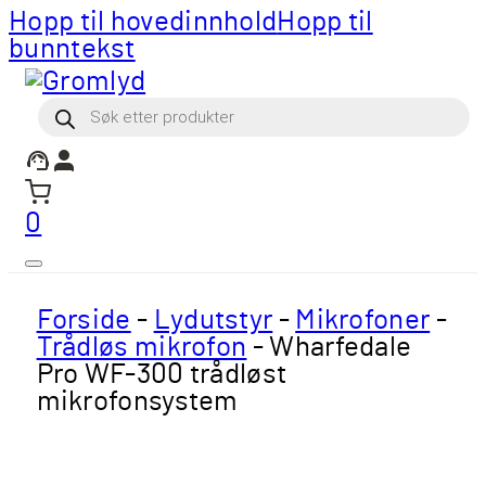
Hopp til hovedinnhold
Hopp til
bunntekst
Products
search
0
Forside
-
Lydutstyr
-
Mikrofoner
-
Trådløs mikrofon
-
Wharfedale
Pro WF-300 trådløst
mikrofonsystem