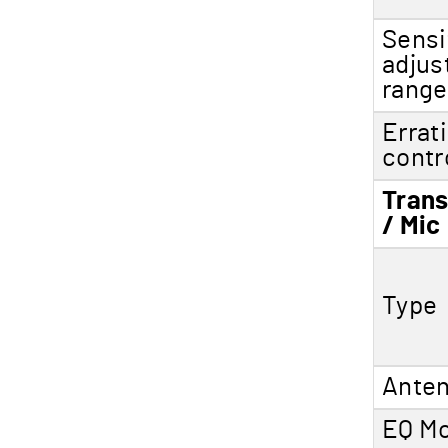
Sensi
adjus
range
Errat
contr
Trans
/ Mic
Type
Ante
EQ M