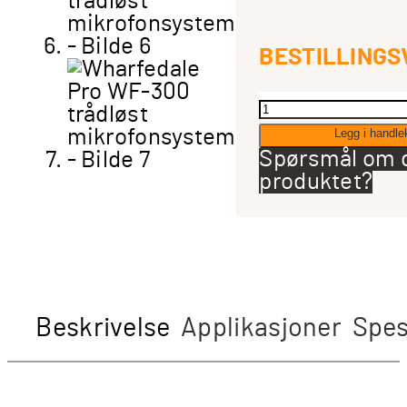
BESTILLINGS
Wharfedale
Pro
Legg i handle
WF-
Spørsmål om 
300
produktet?
trådløst
mikrofonsyst
antall
Beskrivelse
Applikasjoner
Spes