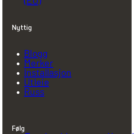
(EU)
Nyttig
Blogg
Merker
Installasjon
Utleie
Russ
Følg