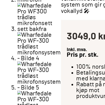
system som gir 
vokallyd 🎤
3049,0
k
Inkl. mva.
Pris pr. stk.
100% norsk
Betalingsu
med klarn
Rabatt på 
kjøp mot
produktvu