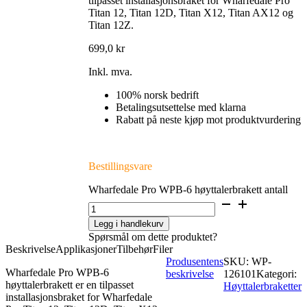
tilpasset installasjonsbraket for Wharfedale Pro
Titan 12, Titan 12D, Titan X12, Titan AX12 og
Titan 12Z.
699,0
kr
Inkl. mva.
100% norsk bedrift
Betalingsutsettelse med klarna
Rabatt på neste kjøp mot produktvurdering
Bestillingsvare
Wharfedale Pro WPB-6 høyttalerbrakett antall
Legg i handlekurv
Spørsmål om dette produktet?
Beskrivelse
Applikasjoner
Tilbehør
Filer
Produsentens
SKU:
WP-
Wharfedale Pro WPB-6
beskrivelse
126101
Kategori:
høyttalerbrakett er en tilpasset
Høyttalerbraketter
installasjonsbraket for Wharfedale