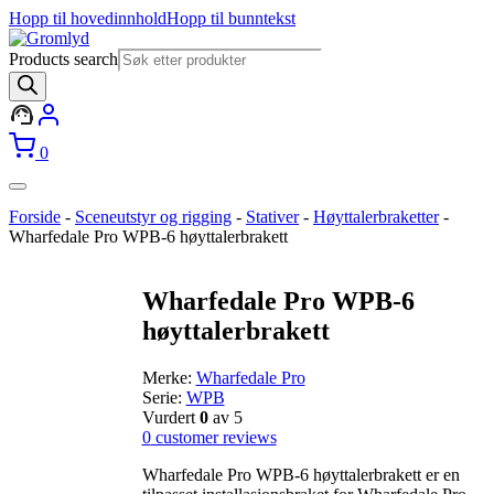
Hopp til hovedinnhold
Hopp til bunntekst
Products search
0
Forside
-
Sceneutstyr og rigging
-
Stativer
-
Høyttalerbraketter
-
Wharfedale Pro WPB-6 høyttalerbrakett
Wharfedale Pro WPB-6
høyttalerbrakett
Merke:
Wharfedale Pro
Serie:
WPB
Vurdert
0
av 5
0
customer reviews
Wharfedale Pro WPB-6 høyttalerbrakett er en