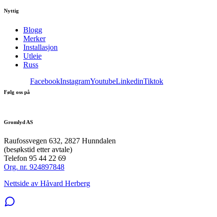
Nyttig
Blogg
Merker
Installasjon
Utleie
Russ
Facebook
Instagram
Youtube
Linkedin
Tiktok
Følg oss på
Gromlyd AS
Raufossvegen 632, 2827 Hunndalen
(besøkstid etter avtale)
Telefon 95 44 22 69
Org. nr. 924897848
Nettside av Håvard Herberg