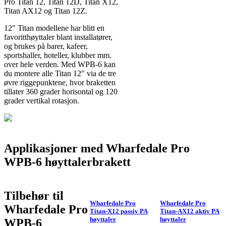
Pro Titan 12, Titan 12D, Titan X12,
Titan AX12 og Titan 12Z.
12″ Titan modellene har blitt en
favoritthøyttaler blant installatører,
og brukes på barer, kafeer,
sportshaller, hoteller, klubber mm.
over hele verden. Med WPB-6 kan
du montere alle Titan 12″ via de tre
øvre riggepunktene, hvor braketten
tillater 360 grader horisontal og 120
grader vertikal rotasjon.
Applikasjoner med Wharfedale Pro
WPB-6 høyttalerbrakett
Tilbehør til
Wharfedale Pro
Wharfedale Pro
Wharfedale Pro
Titan-X12 passiv PA
Titan-AX12 aktiv PA
høyttaler
høyttaler
WPB-6