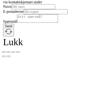
via kontaktskjemaet under
Navn
E-postadresse
Spørsmål
Send
Lukk