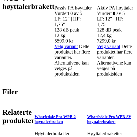
høyttalerbrakett
Passiv PA høyttaler
Aktiv PA høyttaler
Vurdert
0
av 5
Vurdert
0
av 5
LF: 12″ | HF:
LF: 12″ | HF:
1,75″
1,75″
128 dB peak
128 dB peak
12 kg
12,4 kg
5599,0
kr
7299,0
kr
Velg variant
Dette
Velg variant
Dette
produktet har flere
produktet har flere
varianter.
varianter.
Alternativene kan
Alternativene kan
velges på
velges på
produktsiden
produktsiden
Filer
Relaterte
Wharfedale Pro WPB-2
Wharfedale Pro WPB-SV
produkter
høyttalerbrakett
høyttalerbrakett
Høyttalerbraketter
Høyttalerbraketter