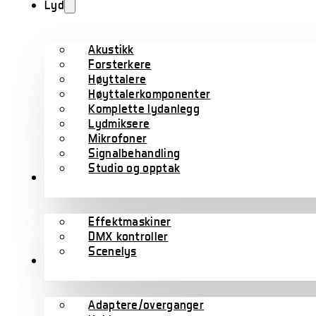
Lyd
Akustikk
Forsterkere
Høyttalere
Høyttalerkomponenter
Komplette lydanlegg
Lydmiksere
Mikrofoner
Signalbehandling
Studio og opptak
Lys
Effektmaskiner
DMX kontroller
Scenelys
Kabler
Adaptere/overganger