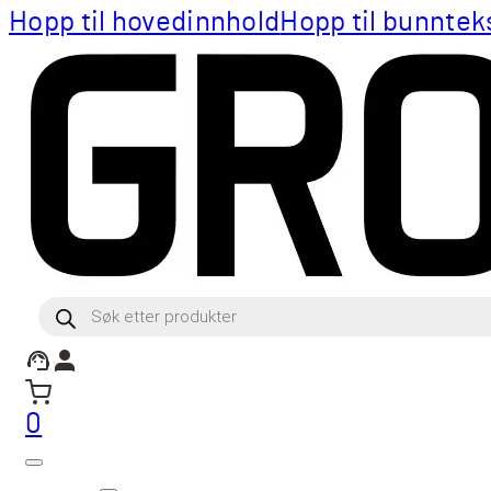
Hopp til hovedinnhold
Hopp til bunntek
Products
search
0