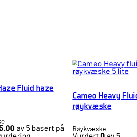
aze Fluid haze
Cameo Heavy Flui
røykvæske
ke
5.00
av 5 basert på
Røykvæske
urdering
Vurdert
0
av 5