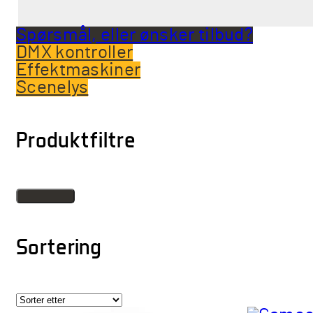
Spørsmål, eller ønsker tilbud?
DMX kontroller
Effektmaskiner
Scenelys
Produktfiltre
Sortering