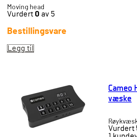
Moving head
Vurdert
0
av 5
Bestillingsvare
Legg til
Cameo H
væske
Røykvæs
Vurdert
1
kundev