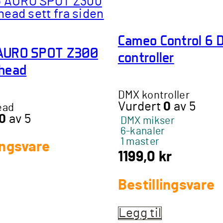
Cameo Control 6
AURO SPOT Z300
controller
head
DMX kontroller
Vurdert
0
av 5
ead
0
av 5
DMX mikser
6-kanaler
1 master
ingsvare
1199,0
kr
Bestillingsvare
Legg til