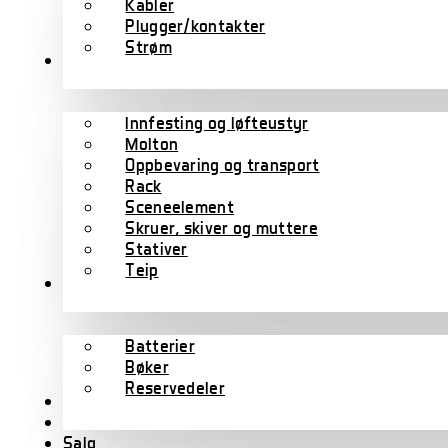
Kabler
Plugger/kontakter
Strøm
Scene/rigg
Innfesting og løfteustyr
Molton
Oppbevaring og transport
Rack
Sceneelement
Skruer, skiver og muttere
Stativer
Teip
Tilbehør
Batterier
Bøker
Reservedeler
Wharfedale Pro
B-varer
Salg