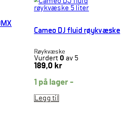
 DMX
Cameo DJ fluid røykvæske
Røykvæske
Vurdert
0
av 5
189,0
kr
1 på lager -
Legg til