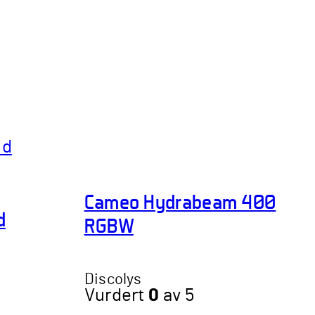
Cameo Hydrabeam 400
d
RGBW
Discolys
Vurdert
0
av 5