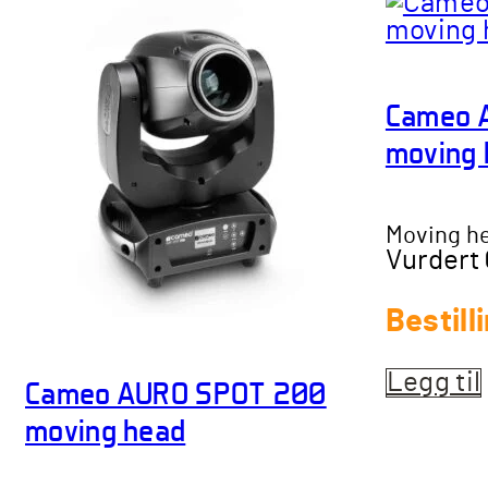
Cameo 
moving 
Moving h
Vurdert
Bestill
Legg til
Cameo AURO SPOT 200
moving head