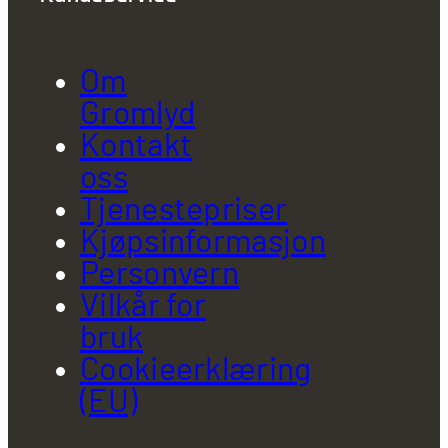
Om
Gromlyd
Kontakt
oss
Tjenestepriser
Kjøpsinformasjon
Personvern
Vilkår for
bruk
Cookieerklæring
(EU)