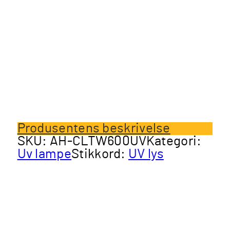
Produsentens beskrivelse
SKU:
AH-CLTW600UV
Kategori:
Uv lampe
Stikkord:
UV lys