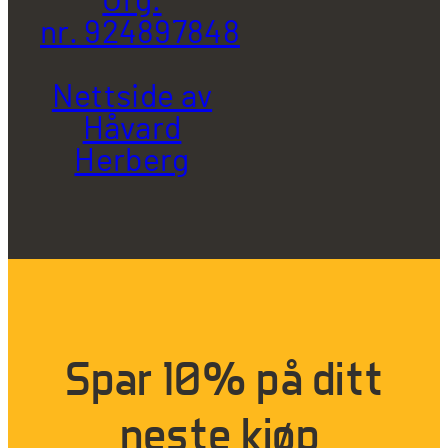
Org.
nr. 924897848
Nettside av
Håvard
Herberg
Spar 10% på ditt
neste kjøp