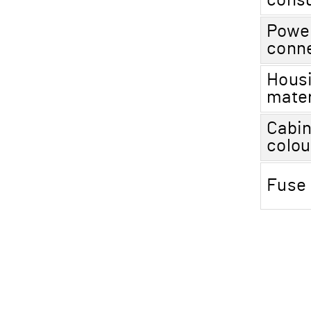
cons
Powe
conn
Hous
mater
Cabin
colou
Fuse