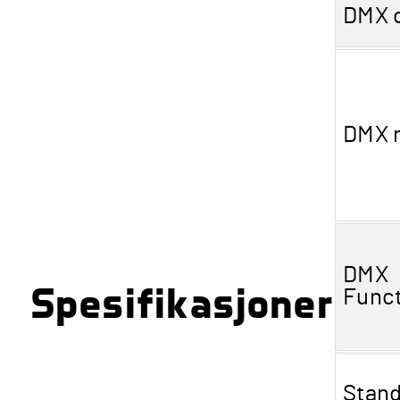
DMX 
DMX 
DMX
Spesifikasjoner
Func
Stan