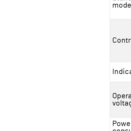
mode
Contr
Indic
Opera
volta
Powe