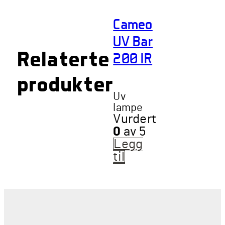
Cameo
UV Bar
Relaterte
200 IR
produkter
Uv
lampe
Vurdert
0
av 5
Legg
til