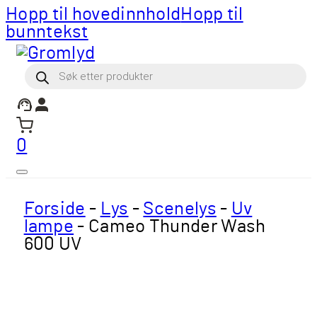
Hopp til hovedinnhold
Hopp til
bunntekst
Products
search
0
Forside
-
Lys
-
Scenelys
-
Uv
lampe
-
Cameo Thunder Wash
600 UV