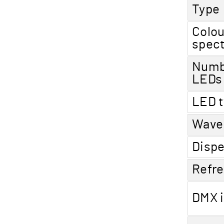
Type
Colou
spec
Numb
LEDs
LED 
Wave
Dispe
Refre
DMX 