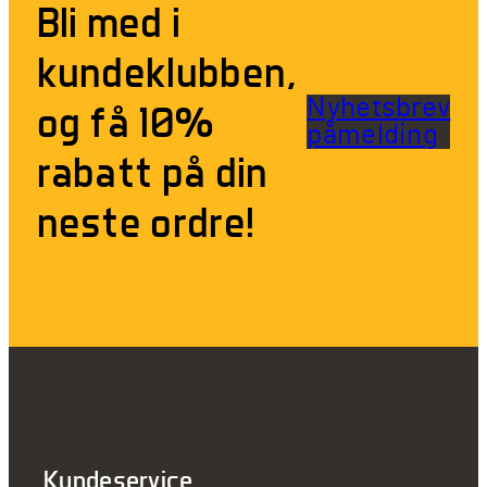
Bli med i
kundeklubben,
Nyhetsbrev
og få 10%
påmelding
rabatt på din
neste ordre!
Kundeservice