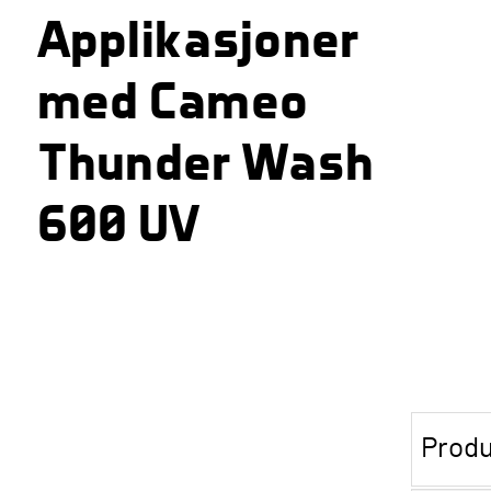
Applikasjoner
med Cameo
Thunder Wash
600 UV
Produ