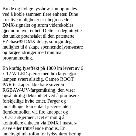
Brede og livlige lysshow kan opprettes
ved å koble sammen flere enheter. Dine
kreative muligheter er ubegrensede.
DMX-signalet og strøm viderekobles
gjennom hver enhet. Dette lar deg utnytte
det unike potensialet til den patenterte
EZchase® DMX delay, som gir deg
mulighet til å skape spennende lysmønstre
og fargeendringer med minimal
programmering.
En kraftig lyseffekt på 1800 lm levert av 6
x 12 W LED-pærer med hexfarge gjør
lampen svært allsidig. Cameo ROOT
PAR 6 skaper ikke bare suveren
RGBAW-UV-fargemiksing, den viser
også utrolig fleksibilitet ved å produsere
forskjellige hvite toner. Farger og
innstillinger kan enkelt justeres uten
fjernkontrollen via fire knapper og
OLED-skjermen. Det er mulig å
kontrollere enheten via DMX i master-
slave eller frittstående modus. En
innebygd mikrofon for lydsynkronisering