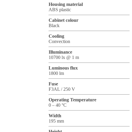
Housing material
ABS plastic
Cabinet colour
Black
Cooling
Convection
Illuminance
10700 lx @ 1 m
Luminous flux
1800 lm
Fuse
F3AL / 250 V
Operating Temperature
0 – 40 °C
Width
195 mm
Height