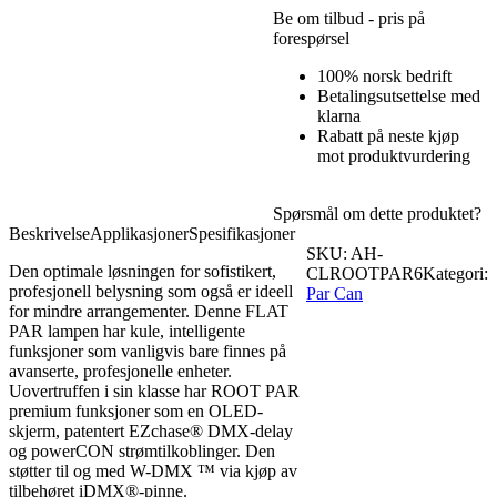
Be om tilbud - pris på
forespørsel
100% norsk bedrift
Betalingsutsettelse med
klarna
Rabatt på neste kjøp
mot produktvurdering
Spørsmål om dette produktet?
Beskrivelse
Applikasjoner
Spesifikasjoner
SKU:
AH-
Den optimale løsningen for sofistikert,
CLROOTPAR6
Kategori:
profesjonell belysning som også er ideell
Par Can
for mindre arrangementer. Denne FLAT
PAR lampen har kule, intelligente
funksjoner som vanligvis bare finnes på
avanserte, profesjonelle enheter.
Uovertruffen i sin klasse har ROOT PAR
premium funksjoner som en OLED-
skjerm, patentert EZchase® DMX-delay
og powerCON strømtilkoblinger. Den
støtter til og med W-DMX ™ via kjøp av
tilbehøret iDMX®-pinne.