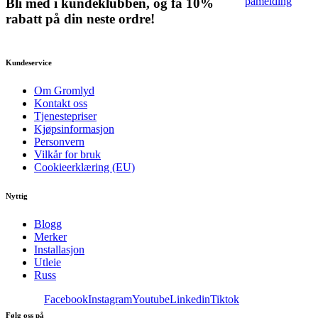
påmelding
Bli med i kundeklubben, og få 10%
rabatt på din neste ordre!
Kundeservice
Om Gromlyd
Kontakt oss
Tjenestepriser
Kjøpsinformasjon
Personvern
Vilkår for bruk
Cookieerklæring (EU)
Nyttig
Blogg
Merker
Installasjon
Utleie
Russ
Facebook
Instagram
Youtube
Linkedin
Tiktok
Følg oss på