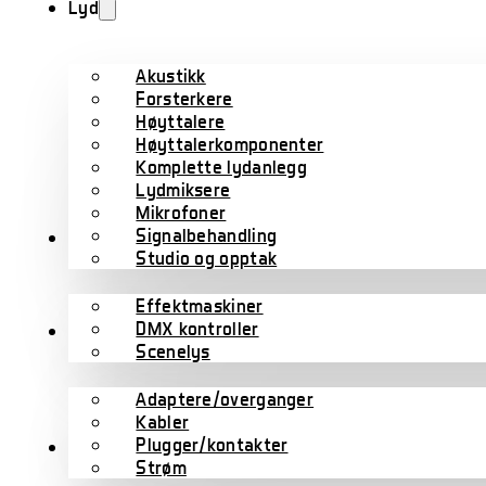
Lyd
Akustikk
Forsterkere
Høyttalere
Høyttalerkomponenter
Komplette lydanlegg
Lydmiksere
Mikrofoner
Signalbehandling
Lys
Studio og opptak
Effektmaskiner
DMX kontroller
Kabler
Scenelys
Adaptere/overganger
Kabler
Plugger/kontakter
Scene/rigg
Strøm