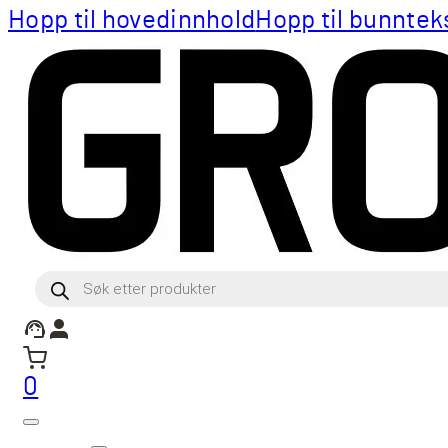
Hopp til hovedinnhold
Hopp til bunntek
Products
search
0