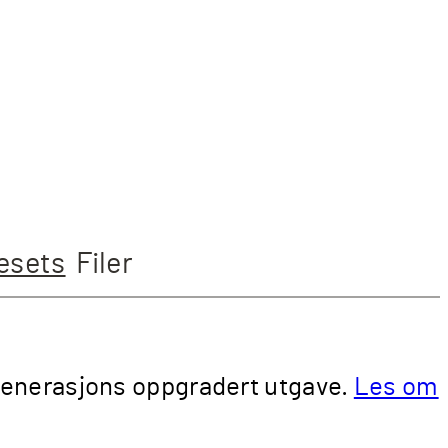
esets
Filer
generasjons oppgradert utgave.
Les om