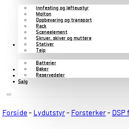
Innfesting og løfteustyr
Molton
Oppbevaring og transport
Rack
Sceneelement
Skruer, skiver og muttere
Stativer
Tilbehør
Teip
Batterier
Bøker
Wharfedale Pro
Reservedeler
B-varer
Salg
Forside
-
Lydutstyr
-
Forsterker
-
DSP 