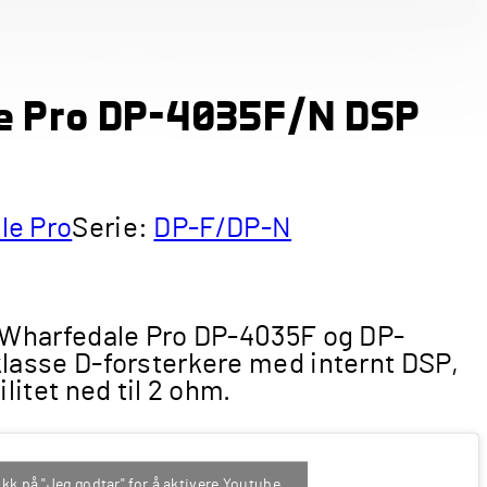
e Pro DP-4035F/N DSP
le Pro
Serie:
DP-F/DP-N
i Wharfedale Pro DP-4035F og DP-
klasse D-forsterkere med internt DSP,
ilitet ned til 2 ohm.
ikk på "Jeg godtar" for å aktivere Youtube