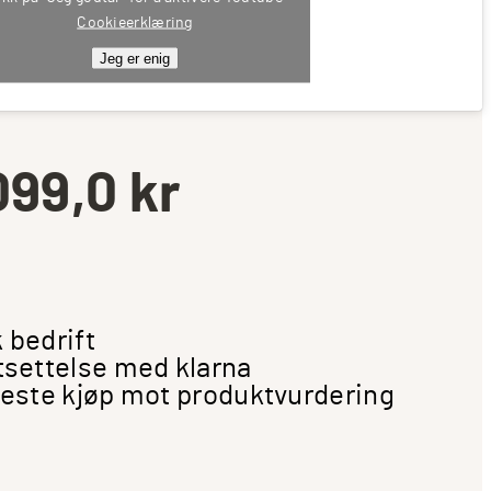
Cookieerklæring
Jeg er enig
099,0
kr
 bedrift
tsettelse med klarna
neste kjøp mot produktvurdering