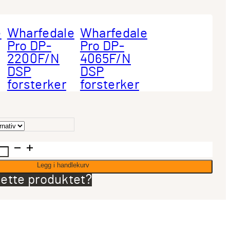
e
Wharfedale
Wharfedale
Pro DP-
Pro DP-
2200F/N
4065F/N
DSP
DSP
forsterker
forsterker
Legg i handlekurv
ette produktet?