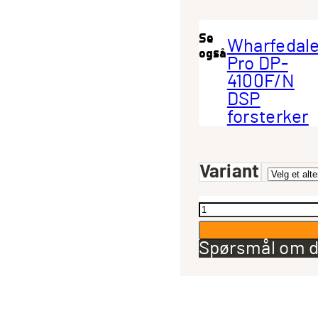
Se
Wharfedal
også
Pro DP-
4100F/N
DSP
forsterker
Variant
Wharfedale
Pro
DP-
Spørsmål om d
4035F/N
DSP
forsterker
antall