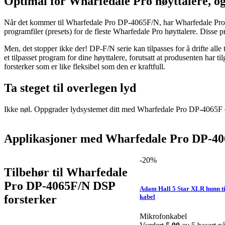
Optimal for Wharfedale Pro høyttalere, og
Når det kommer til Wharfedale Pro DP-4065F/N, har Wharfedale Pro sør
programfiler (presets) for de fleste Wharfedale Pro høyttalere. Disse pr
Men, det stopper ikke der! DP-F/N serie kan tilpasses for å drifte al
et tilpasset program for dine høyttalere, forutsatt at produsenten ha
forsterker som er like fleksibel som den er kraftfull.
Ta steget til overlegen lyd
Ikke nøl. Oppgrader lydsystemet ditt med Wharfedale Pro DP-4065F e
Applikasjoner med Wharfedale Pro DP-40
-20%
Tilbehør til Wharfedale
Pro DP-4065F/N DSP
Adam Hall 5 Star XLR hunn t
forsterker
kabel
Mikrofonkabel