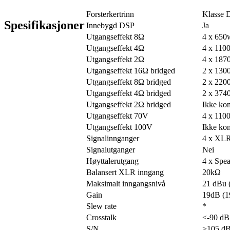
Forsterkertrinn
Klasse 
Spesifikasjoner
Innebygd DSP
Ja
Utgangseffekt 8Ω
4 x 650
Utgangseffekt 4Ω
4 x 110
Utgangseffekt 2Ω
4 x 187
Utgangseffekt 16Ω bridged
2 x 130
Utgangseffekt 8Ω bridged
2 x 220
Utgangseffekt 4Ω bridged
2 x 374
Utgangseffekt 2Ω bridged
Ikke kom
Utgangseffekt 70V
4 x 110
Utgangseffekt 100V
Ikke kom
Signalinnganger
4 x XL
Signalutganger
Nei
Høyttalerutgang
4 x Spe
Balansert XLR inngang
20kΩ
Maksimalt inngangsnivå
21 dBu 
Gain
19dB (1
Slew rate
*
Crosstalk
<-90 dB
S/N
>105 d