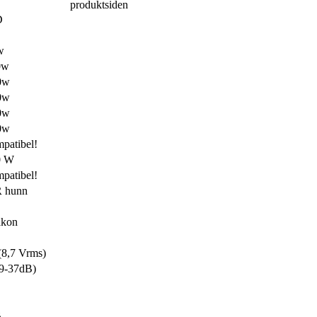
produktsiden
D
w
0w
0w
0w
0w
0w
patibel!
0 W
patibel!
R hunn
akon
(8,7 Vrms)
9-37dB)
B