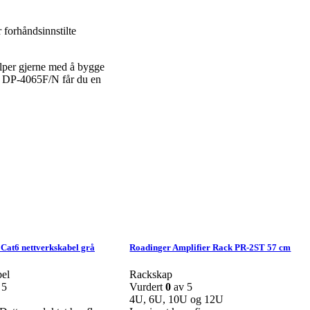
 forhåndsinnstilte
elper gjerne med å bygge
Pro DP-4065F/N får du en
Cat6 nettverkskabel grå
Roadinger Amplifier Rack PR-2ST 57 cm
bel
Rackskap
 5
Vurdert
0
av 5
4U, 6U, 10U og 12U