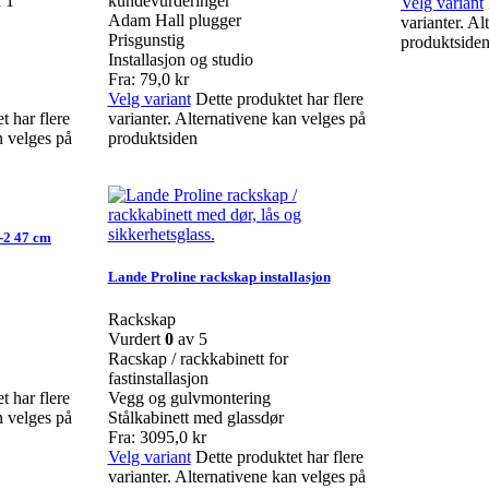
å
1
kundevurderinger
Velg variant
Adam Hall plugger
varianter. Al
Prisgunstig
produktside
Installasjon og studio
Fra:
79,0
kr
Velg variant
Dette produktet har flere
t har flere
varianter. Alternativene kan velges på
n velges på
produktsiden
-2 47 cm
Lande Proline rackskap installasjon
Rackskap
Vurdert
0
av 5
Racskap / rackkabinett for
fastinstallasjon
t har flere
Vegg og gulvmontering
n velges på
Stålkabinett med glassdør
Fra:
3095,0
kr
Velg variant
Dette produktet har flere
varianter. Alternativene kan velges på