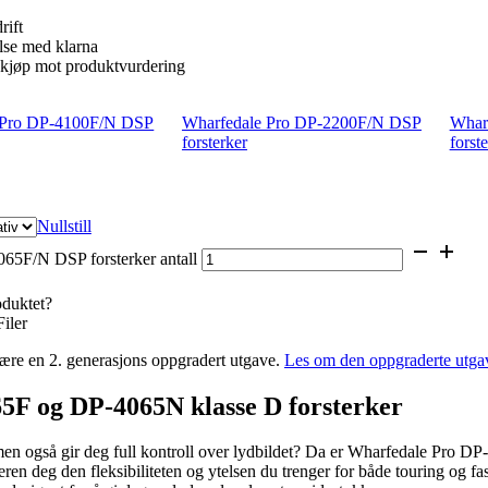
rift
else med klarna
 kjøp mot produktvurdering
 Pro DP-4100F/N DSP
Wharfedale Pro DP-2200F/N DSP
Whar
forsterker
forst
Nullstill
65F/N DSP forsterker antall
oduktet?
Filer
ære en 2. generasjons oppgradert utgave.
Les om den oppgraderte utga
5F og DP-4065N klasse D forsterker
, men også gir deg full kontroll over lydbildet? Da er Wharfedale Pro D
keren deg den fleksibiliteten og ytelsen du trenger for både touring og fa