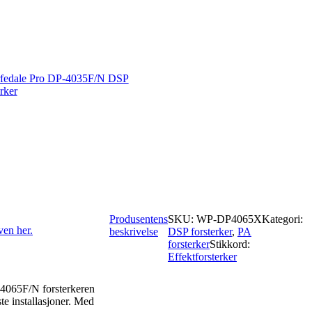
fedale Pro DP-4035F/N DSP
erker
Produsentens
SKU:
WP-DP4065X
Kategori:
ven her.
beskrivelse
DSP forsterker
,
PA
forsterker
Stikkord:
Effektforsterker
P-4065F/N forsterkeren
ste installasjoner. Med