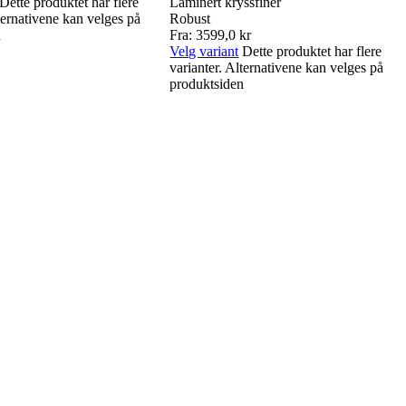
Dette produktet har flere
Laminert kryssfiner
ternativene kan velges på
Robust
n
Fra:
3599,0
kr
Velg variant
Dette produktet har flere
varianter. Alternativene kan velges på
produktsiden