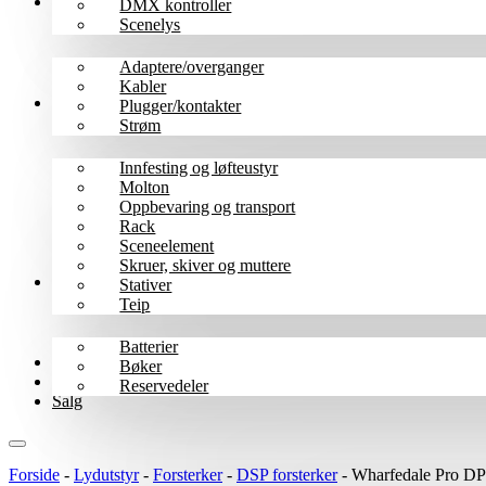
Kabler
DMX kontroller
Scenelys
Adaptere/overganger
Kabler
Scene/rigg
Plugger/kontakter
Strøm
Innfesting og løfteustyr
Molton
Oppbevaring og transport
Rack
Sceneelement
Skruer, skiver og muttere
Tilbehør
Stativer
Teip
Batterier
Wharfedale Pro
Bøker
B-varer
Reservedeler
Salg
Forside
-
Lydutstyr
-
Forsterker
-
DSP forsterker
-
Wharfedale Pro DP