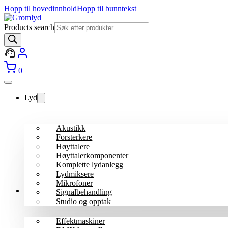
Hopp til hovedinnhold
Hopp til bunntekst
Products search
0
Lyd
Akustikk
Forsterkere
Høyttalere
Høyttalerkomponenter
Komplette lydanlegg
Lydmiksere
Mikrofoner
Lys
Signalbehandling
Studio og opptak
Effektmaskiner