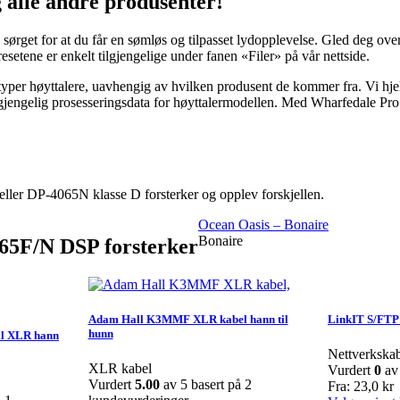
 alle andre produsenter!
get for at du får en sømløs og tilpasset lydopplevelse. Gled deg over
esetene er enkelt tilgjengelige under fanen «Filer» på vår nettside.
le typer høyttalere, uavhengig av hvilken produsent de kommer fra. Vi hj
r tilgjengelig prosesseringsdata for høyttalermodellen. Med Wharfedale 
ller DP-4065N klasse D forsterker og opplev forskjellen.
Ocean Oasis – Bonaire
Bonaire
65F/N DSP forsterker
Adam Hall K3MMF XLR kabel hann til
LinkIT S/FTP 
hunn
il XLR hann
Nettverkska
XLR kabel
Vurdert
0
av
Vurdert
5.00
av 5 basert på
2
Fra:
23,0
kr