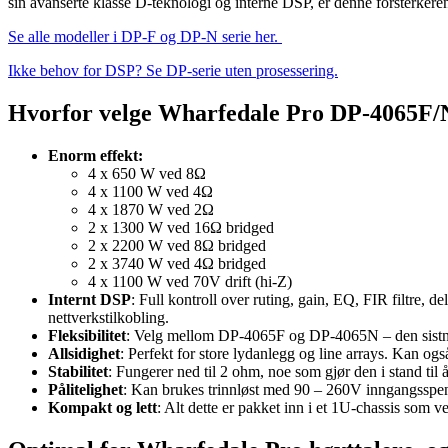
sin avanserte klasse D-teknologi og interne DSP, er denne forsterkeren
Se alle modeller i DP-F og DP-N serie her.
Ikke behov for DSP? Se DP-serie uten prosessering.
Hvorfor velge Wharfedale Pro DP-4065F/
Enorm effekt:
4 x 650 W ved 8Ω
4 x 1100 W ved 4Ω
4 x 1870 W ved 2Ω
2 x 1300 W ved 16Ω bridged
2 x 2200 W ved 8Ω bridged
2 x 3740 W ved 4Ω bridged
4 x 1100 W ved 70V drift (hi-Z)
Internt DSP
: Full kontroll over ruting, gain, EQ, FIR filtre, 
nettverkstilkobling.
Fleksibilitet
: Velg mellom DP-4065F og DP-4065N – den sistne
Allsidighet
: Perfekt for store lydanlegg og line arrays. Kan ogs
Stabilitet
: Fungerer ned til 2 ohm, noe som gjør den i stand til å
Pålitelighet
: Kan brukes trinnløst med 90 – 260V inngangsspenn
Kompakt og lett
: Alt dette er pakket inn i et 1U-chassis som ve