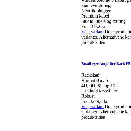
Vurdert
5.00
av 5 basert p
kundevurdering
Neutrik plugger
Premium kabel
Studio, utleie og touring
Fra:
199,2
kr
Velg variant
Dette produkte
varianter. Alternativene ka
produktsiden
Roadinger Amplifier Rack PR
Rackskap
Vurdert
0
av 5
4U, 6U, 8U og 10U
Laminert kryssfiner
Robust
Fra:
3249,0
kr
Velg variant
Dette produkte
varianter. Alternativene ka
produktsiden