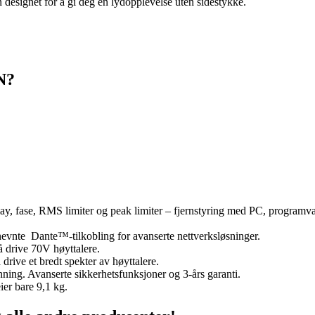
 designet for å gi deg en lydopplevelse uten sidestykke.
N?
delay, fase, RMS limiter og peak limiter – fjernstyring med PC, programv
vnte Dante™-tilkobling for avanserte nettverksløsninger.
å drive 70V høyttalere.
 drive et bredt spekter av høyttalere.
ing. Avanserte sikkerhetsfunksjoner og 3-års garanti.
ier bare 9,1 kg.