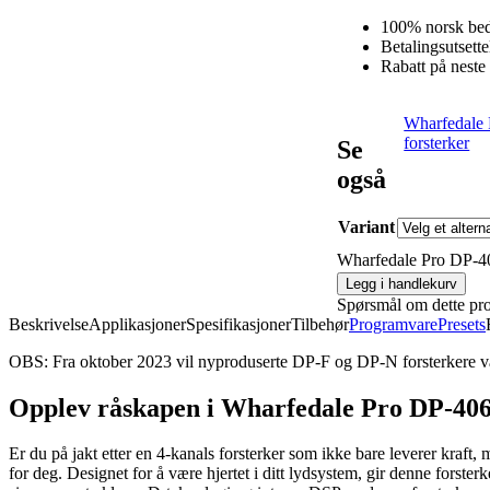
100% norsk bed
Betalingsutsett
Rabatt på neste
Wharfedale
forsterker
Se
også
Variant
Wharfedale Pro DP-40
Legg i handlekurv
Spørsmål om dette pr
Beskrivelse
Applikasjoner
Spesifikasjoner
Tilbehør
Programvare
Presets
OBS: Fra oktober 2023 vil nyproduserte DP-F og DP-N forsterkere v
Opplev råskapen i Wharfedale Pro DP-406
Er du på jakt etter en 4-kanals forsterker som ikke bare leverer kraft
for deg. Designet for å være hjertet i ditt lydsystem, gir denne forster