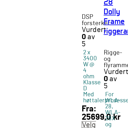
28
Dolly
DSP
Frame
forsterker
rigger
Vurdert
0
av
5
2 x
Rigge-
3400
og
W @
flyramm
4
Vurder
ohm
0
av
Klasse
5
D
Med
For
høttalerprosess
WLA-
28,
Fra:
WLA-
25699,0
kr
28X
og
Velg