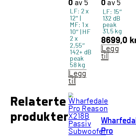
0
av 5
0
av 5
LF: 2 x
LF: 15″
12″ |
132 dB
MF: 1 x
peak
31,5 kg
10″ | HF
2 x
8699,0
k
2,55″
Legg
142+ dB
til
peak
58 kg
Legg
til
Relaterte
produkter
Wharfeda
Pro