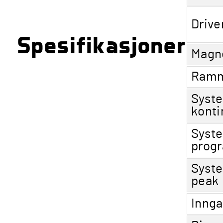
Drive
Spesifikasjoner
Magn
Ramm
Syst
konti
Syst
prog
Syst
peak
Inng