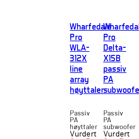
Wharfedale
Wharfeda
Pro
Pro
WLA-
Delta-
312X
X15B
line
passiv
array
PA
høyttaler
subwoofe
Passiv
Passiv
PA
PA
høyttaler
subwoofer
Vurdert
Vurdert