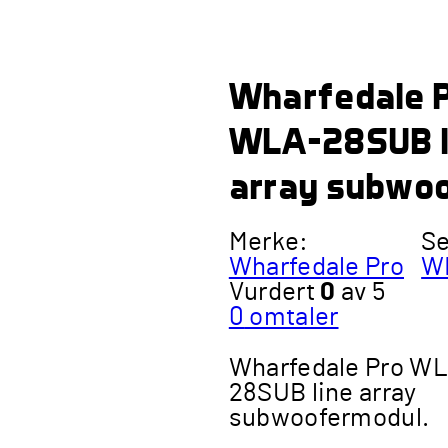
Wharfedale 
WLA-28SUB l
array subwo
Merke:
Se
Wharfedale Pro
W
Vurdert
0
av 5
0
omtaler
Wharfedale Pro W
28SUB line array
subwoofermodul.