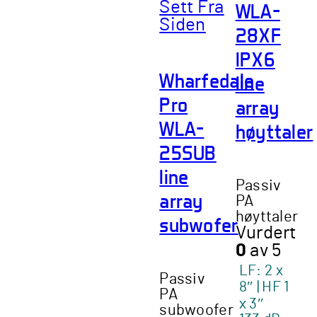
WLA-
28XF
IPX6
Wharfedale
line
Pro
array
WLA-
høyttaler
25SUB
line
Passiv
array
PA
høyttaler
subwofer
Vurdert
0
av 5
LF: 2 x
Passiv
8″ | HF 1
PA
x 3″
subwoofer