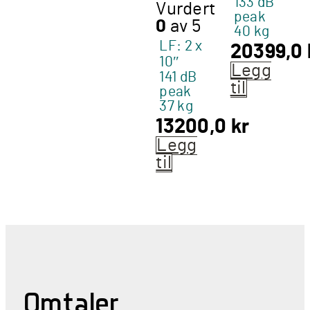
133 dB
Vurdert
peak
0
av 5
40 kg
LF: 2 x
20399,0
10″
Legg
141 dB
til
peak
37 kg
13200,0
kr
Legg
til
Omtaler