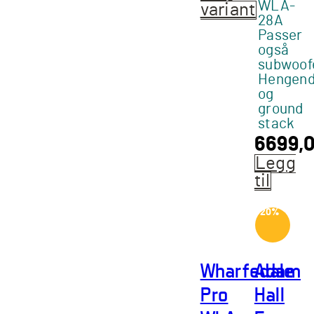
WLA-
variant
28A
Dette
Passer
produktet
også
har
subwoof
flere
Hengen
og
varianter.
ground
Alternativene
stack
kan
6699,
velges
Legg
på
til
produktsiden
-20%
Wharfedale
Adam
Pro
Hall