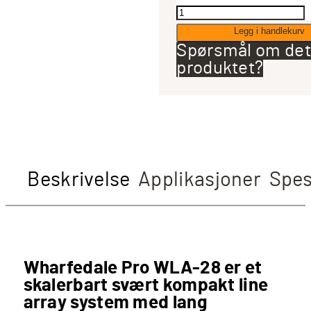
Wharfedale
Pro
Legg i handlekurv
WLA-
Spørsmål om det
28SUB
produktet?
line
array
subwoofer
antall
Beskrivelse
Applikasjoner
Spes
Wharfedale Pro WLA-28 er et
skalerbart svært kompakt line
array system med lang