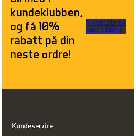
kundeklubben,
Nyhetsbrev
og få 10%
påmelding
rabatt på din
neste ordre!
Kundeservice