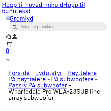
Hopp til hovedinnhold
Hopp til
bunntekst
Products
search
0
Forside
-
Lydutstyr
-
Høyttalere
-
PA høyttalere
-
PA subwoofere
-
Passiv PA subwoofer
-
Wharfedale Pro WLA-28SUB line
array subwoofer