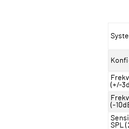
Syst
Konfi
Frek
(+/-3
Frek
(-10d
Sensi
SPL (