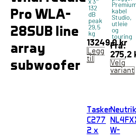
x 3″
Premiu
132
Pro WLA-
kabel
dB
Studio,
peak
utleie
28SUB line
29,5
og
kg
touring
13249,0
kr
array
Fra:
Legg
275,2
til
subwoofer
Velg
variant
Dette
produk
har
flere
Tasker
Neutri
variant
Alterna
C277
NL4FX
kan
2 x
W-
velges