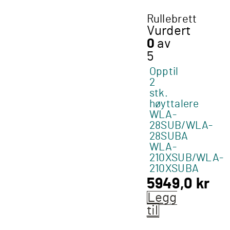
Rullebrett
Vurdert
0
av
5
Opptil
2
stk.
høyttalere
WLA-
28SUB/WLA-
28SUBA
WLA-
210XSUB/WLA-
210XSUBA
5949,0
kr
Legg
til