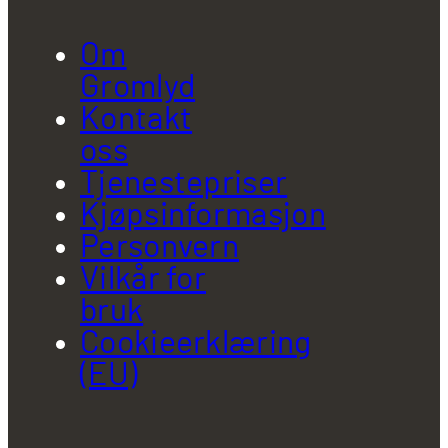
Om
Gromlyd
Kontakt
oss
Tjenestepriser
Kjøpsinformasjon
Personvern
Vilkår for
bruk
Cookieerklæring
(EU)