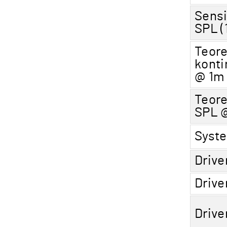
Sensi
SPL (
Teore
konti
@ 1m
Teore
SPL 
Syst
Drive
Driv
Drive