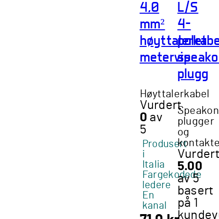
på
4,0
L/S
produk
mm²
4-
høyttalerkabe
polet
metervis
speako
plugg
Høyttalerkabel
Vurdert
Speakon
0
av
plugger
5
og
kontakte
Produsert
Vurder
i
Italia
5.00
Fargekodede
av 5
ledere
basert
En
på
1
kanal
kundev