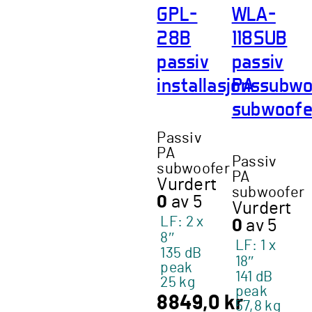
GPL-
WLA-
28B
118SUB
passiv
passiv
installasjonssubw
PA
subwoofe
Passiv
PA
Passiv
subwoofer
PA
Vurdert
subwoofer
0
av 5
Vurdert
LF: 2 x
0
av 5
8″
LF: 1 x
135 dB
18″
peak
141 dB
25 kg
peak
8849,0
kr
57,8 kg