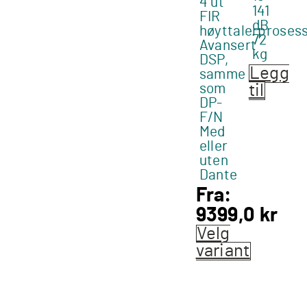
4 ut
141
FIR
dB
høyttalerproses
72
Avansert
kg
DSP,
Legg
samme
som
til
DP-
F/N
Med
eller
uten
Dante
Fra:
9399,0
kr
Velg
variant
Dette
produktet
har