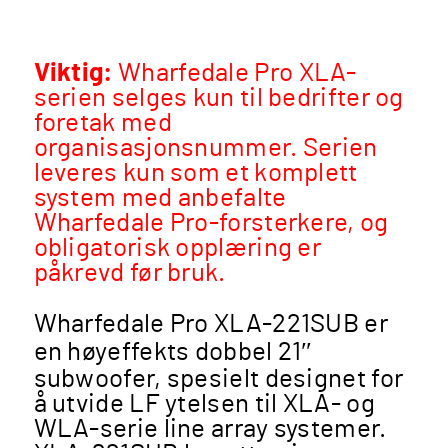
Viktig:
Wharfedale Pro XLA-
serien selges kun til bedrifter og
foretak med
organisasjonsnummer. Serien
leveres kun som et komplett
system med anbefalte
Wharfedale Pro-forsterkere, og
obligatorisk opplæring er
påkrevd før bruk.
Wharfedale Pro XLA-221SUB er
en høyeffekts dobbel 21″
subwoofer, spesielt designet for
å utvide LF ytelsen til XLA- og
WLA-serie line array systemer.