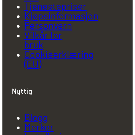
Tjenestepriser
Kjøpsinformasjon
Personvern
Vilkår for
bruk
Cookieerklæring
(EU)
Nyttig
Blogg
Merker