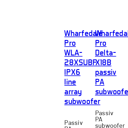
Wharfedale
Wharfeda
Pro
Pro
WLA-
Delta-
28XSUBF
X18B
IPX6
passiv
line
PA
array
subwoofe
subwoofer
Passiv
PA
Passiv
subwoofer