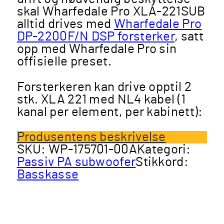
skal Wharfedale Pro XLA-221SUB
alltid drives med
Wharfedale Pro
DP-2200F/N DSP forsterker
, satt
opp med Wharfedale Pro sin
offisielle preset.
Forsterkeren kan drive opptil 2
stk. XLA 221 med NL4 kabel (1
kanal per element, per kabinett):
Produsentens beskrivelse
SKU:
WP-175701-00A
Kategori:
Passiv PA subwoofer
Stikkord:
Basskasse