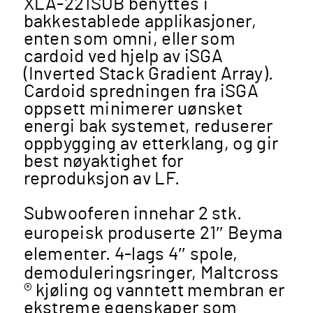
XLA-221SUB benyttes i
bakkestablede applikasjoner,
enten som omni, eller som
cardoid ved hjelp av iSGA
(Inverted Stack Gradient Array).
Cardoid spredningen fra iSGA
oppsett minimerer uønsket
energi bak systemet, reduserer
oppbygging av etterklang, og gir
best nøyaktighet for
reproduksjon av LF.
Subwooferen innehar 2 stk.
europeisk produserte 21″ Beyma
elementer. 4-lags 4″ spole,
demoduleringsringer, Maltcross
® kjøling og vanntett membran er
ekstreme egenskaper som