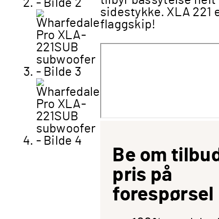
tilbyr bassytelse helt
sidestykke. XLA 221 e
flaggskip!
Be om tilbud
pris på
forespørsel