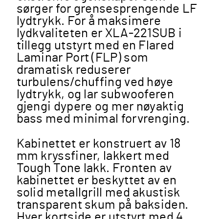
sørger for grensesprengende LF
lydtrykk. For å maksimere
lydkvaliteten er XLA-221SUB i
tillegg utstyrt med en Flared
Laminar Port (FLP) som
dramatisk reduserer
turbulens/chuffing ved høye
lydtrykk, og lar subwooferen
gjengi dypere og mer nøyaktig
bass med minimal forvrenging.
Kabinettet er konstruert av 18
mm kryssfiner, lakkert med
Tough Tone lakk. Fronten av
kabinettet er beskyttet av en
solid metallgrill med akustisk
transparent skum på baksiden.
Hver kortside er utstyrt med 4