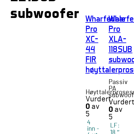
flere
subwoofer
varianter.
Alternativene
Wharfedale
Wharfe
kan
Pro
Pro
velges
XC-
XLA-
på
produktsiden
44
118SUB
FIR
subwoo
høyttalerpro
Passiv
PA
Høyttalerproses
subwoof
Vurdert
Vurder
0
av
0
av
5
5
4
LF:
inn -
18 ″