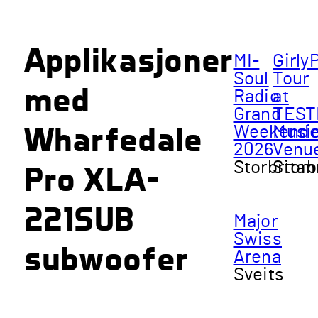
Applikasjoner
MI-
Girly
Soul
Tour
med
Radio
at
Grand
TEST
Wharfedale
Weekende
Musi
2026
Venu
Storbritan
Storb
Pro XLA-
221SUB
Major
Swiss
subwoofer
Arena
Sveits