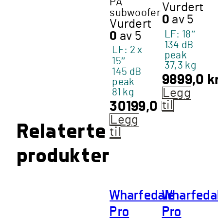
PA
Vurdert
subwoofer
0
av 5
Vurdert
LF: 18″
0
av 5
134 dB
LF: 2 x
peak
15″
37,3 kg
145 dB
9899,0
k
peak
81 kg
Legg
til
30199,0
kr
Legg
Relaterte
til
produkter
Wharfedale
Wharfeda
Pro
Pro