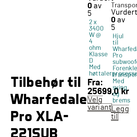
Transpor
0
av
Vurder
5
0
av
2 x
5
3400
W @
Hjul
4
til
ohm
Wharfed
Klasse
Pro
D
subwoof
Med
Forenkle
høttalerprosess
transpor
Tilbehør til
Med
Fra:
sving
25699,0
kr
Wharfedale
og
Velg
brems
variant
Legg
Pro XLA-
Dette
til
produktet
221SUB
har