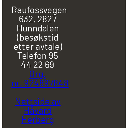
Raufossvegen
632, 2827
Hunndalen
(besøkstid
etter avtale)
Telefon 95
44 22 69
Org.
nr. 924897848
Nettside av
Håvard
Herberg