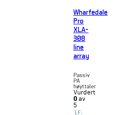
flere
Wharfedale
varianter.
Alternativene
Pro
kan
XLA-
velges
på
308
produktsiden
line
array
Passiv
PA
høyttaler
Vurdert
0
av
5
LF: