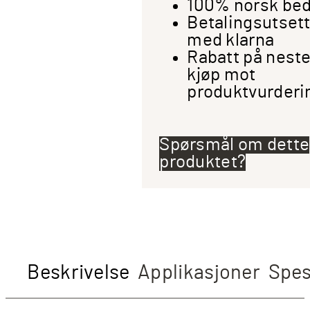
100% norsk bed
Betalingsutset
med klarna
Rabatt på nest
kjøp mot
produktvurderi
Spørsmål om dette
produktet?
Beskrivelse
Applikasjoner
Spes