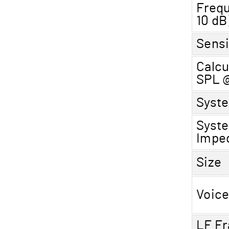
Frequ
10 dB
Sensi
Calc
SPL 
Syst
Syst
Impe
Size
Voice
LF Fr