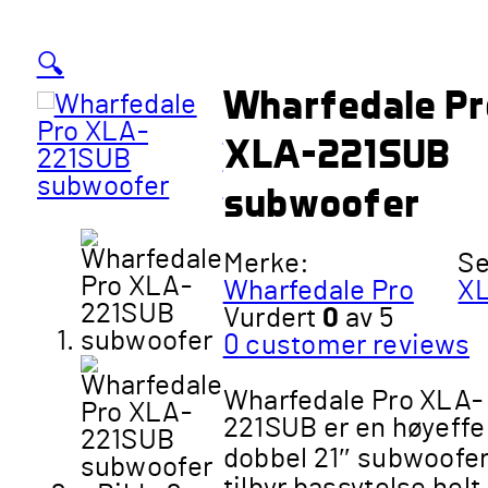
🔍
Wharfedale Pr
XLA-221SUB
subwoofer
Merke:
Se
Wharfedale Pro
X
Vurdert
0
av 5
0
customer reviews
Wharfedale Pro XLA-
221SUB er en høyeffe
dobbel 21″ subwoofe