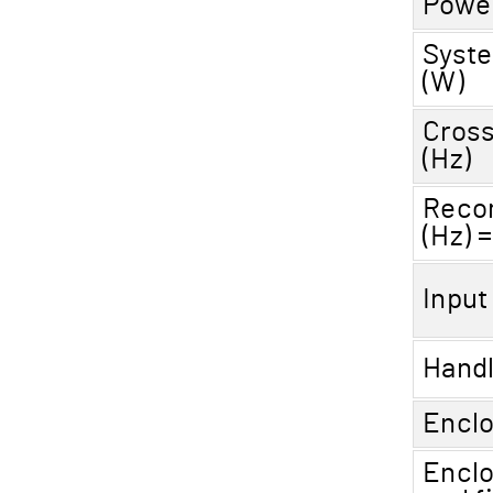
Power
Syst
(W)
Cros
(Hz)
Reco
(Hz) 
Input
Hand
Encl
Enclo