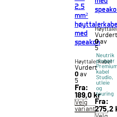
med
2,5
speako
mm²
høyttalerkabe
Høyttale
med
Vurder
speakon
0
av
5
Neutrik
plugger
Høyttalerkabel
Premiu
Vurdert
kabel
0
av
Studio,
5
utleie
Fra:
og
touring
189,0
kr
Fra:
Velg
275,2
variant
Dette
Velg