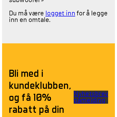
subwoofer»
Du må være
logget inn
for å legge
inn en omtale.
Bli med i
kundeklubben,
Nyhetsbrev
og få 10%
påmelding
rabatt på din