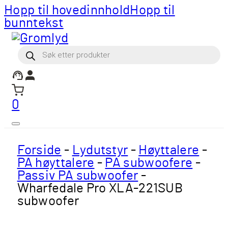
Hopp til hovedinnhold
Hopp til
bunntekst
Products
search
0
Forside
-
Lydutstyr
-
Høyttalere
-
PA høyttalere
-
PA subwoofere
-
Passiv PA subwoofer
-
Wharfedale Pro XLA-221SUB
subwoofer