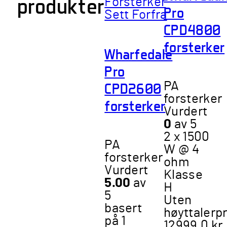
produkter
Pro
CPD4800
forsterker
Wharfedale
Pro
CPD2600
PA
forsterker
forsterker
Vurdert
0
av 5
2 x 1500
PA
W @ 4
forsterker
ohm
Vurdert
Klasse
5.00
av
H
5
Uten
basert
høyttalerp
på
1
12999,0
kr