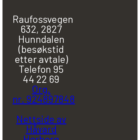
Raufossvegen
632, 2827
Hunndalen
(besøkstid
etter avtale)
Telefon 95
44 22 69
Org.
nr. 924897848
Nettside av
Håvard
Herberg