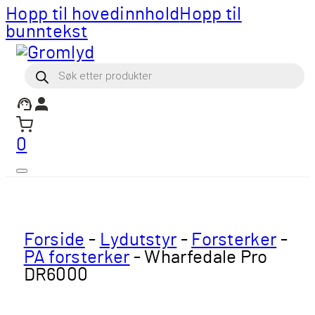
Hopp til hovedinnhold
Hopp til
bunntekst
Products
search
0
Forside
-
Lydutstyr
-
Forsterker
-
PA forsterker
-
Wharfedale Pro
DR6000