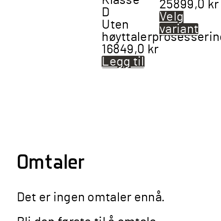
Klasse
25899,0
kr
D
Velg
Uten
variant
Det
høyttalerprosesserin
pro
16849,0
kr
har
Legg til
fler
vari
Alt
kan
vel
på
pro
Omtaler
Det er ingen omtaler ennå.