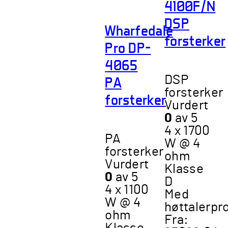
4100F/N
DSP
Wharfedale
forsterker
Pro DP-
4065
PA
DSP
forsterker
forsterker
Vurdert
0
av 5
4 x 1700
PA
W @ 4
forsterker
ohm
Vurdert
Klasse
0
av 5
D
4 x 1100
Med
W @ 4
høttalerpr
ohm
Fra: