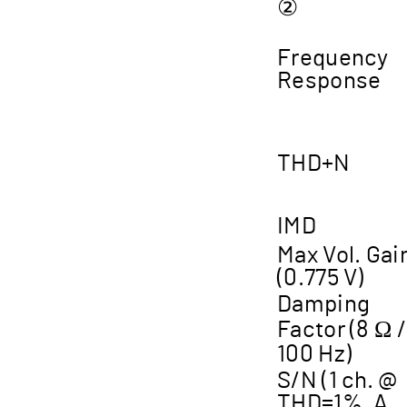
②
Frequency
Response
THD+N
IMD
Max Vol. Gai
(0.775 V)
Damping
Factor (8 Ω /
100 Hz)
S/N (1 ch. @
THD=1%, A