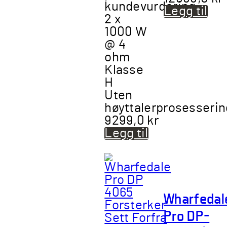
kundevurdering
Legg til
2 x
1000 W
@ 4
ohm
Klasse
H
Uten
høyttalerprosesserin
9299,0
kr
Legg til
Wharfedal
Pro DP-