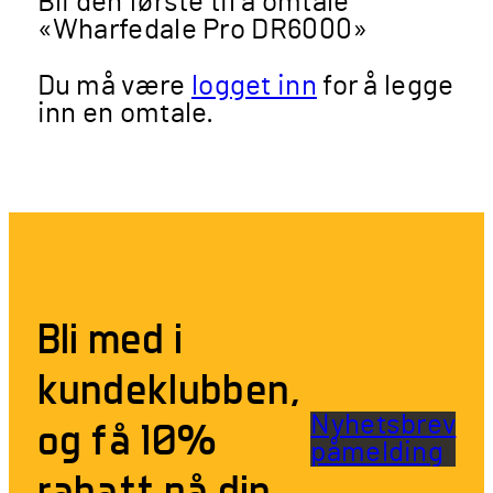
Bli den første til å omtale
«Wharfedale Pro DR6000»
Du må være
logget inn
for å legge
inn en omtale.
Bli med i
kundeklubben,
Nyhetsbrev
og få 10%
påmelding
rabatt på din