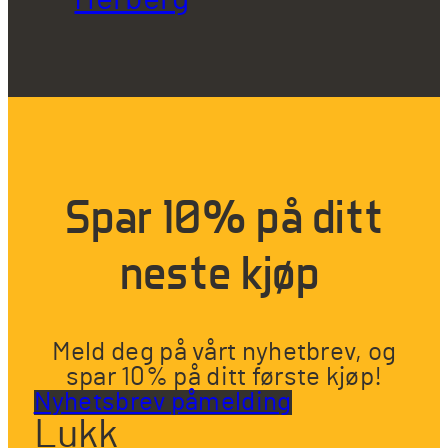
Spar 10% på ditt
neste kjøp
Meld deg på vårt nyhetbrev, og
spar 10% på ditt første kjøp!
Nyhetsbrev påmelding
Lukk