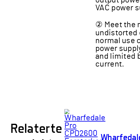
output powe
VAC power s
② Meet the
undistorted
normal use 
power suppl
and limited 
current.
Relaterte
Wharfedal