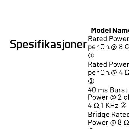
Model Nam
Rated Powe
Spesifikasjoner
per Ch.@ 8 
①
Rated Powe
per Ch.@ 4 
①
40 ms Burst
Power @ 2 c
4 Ω,1 KHz ②
Bridge Rate
Power @ 8 