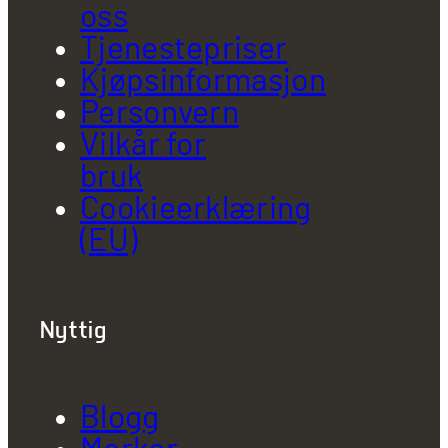
oss
Tjenestepriser
Kjøpsinformasjon
Personvern
Vilkår for
bruk
Cookieerklæring
(EU)
Nyttig
Blogg