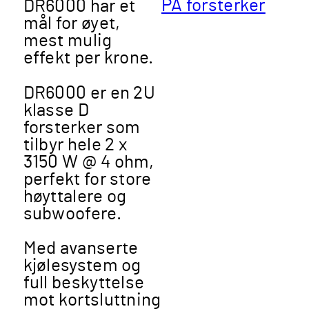
PA forsterker
DR6000 har et
mål for øyet,
mest mulig
effekt per krone.
DR6000 er en 2U
klasse D
forsterker som
tilbyr hele 2 x
3150 W @ 4 ohm,
perfekt for store
høyttalere og
subwoofere.
Med avanserte
kjølesystem og
full beskyttelse
mot kortsluttning